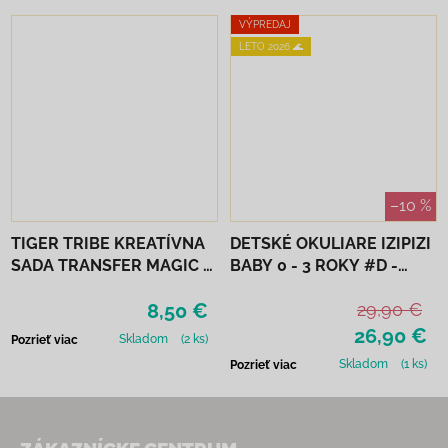
VÝPREDAJ
LETO 2026 🌊
–10 %
TIGER TRIBE KREATÍVNA
DETSKÉ OKULIARE IZIPIZI
SADA TRANSFER MAGIC -
BABY 0 - 3 ROKY #D -
MONSTER PARADE
DENIM BLUE
8,50 €
29,90 €
26,90 €
Skladom
(2 ks)
Pozrieť viac
Skladom
(1 ks)
Pozrieť viac
Zápätie