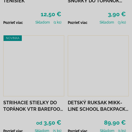
TENISIEK
ŠNÚRKY DO TOPÁNOK
VTR - NEÓNOVO
12,50 €
3,90 €
ORANŽOVÁ
Skladom
(1 ks)
Skladom
(3 ks)
Pozrieť viac
Pozrieť viac
NOVINKA
STRIHACIE STIELKY DO
DETSKÝ RUKSAK MIKK-
TOPÁNOK VTR BAREFOOT
LINE SCHOOL BACKPACK -
FROTÉ
BALSAM GREEN
3,50 €
89,90 €
od
Skladom
(5 ks)
Skladom
(1 ks)
Pozrieť viac
Pozrieť viac