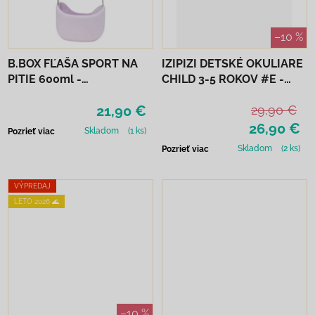
–10 %
B.BOX FĽAŠA SPORT NA
IZIPIZI DETSKÉ OKULIARE
PITIE 600ml -
CHILD 3-5 ROKOV #E -
INDIGOVÁ/RUŽOVÁ
NAVY BLUE
21,90 €
29,90 €
26,90 €
Skladom
(1 ks)
Pozrieť viac
Skladom
(2 ks)
Pozrieť viac
VÝPREDAJ
LETO 2026 🌊
–10 %