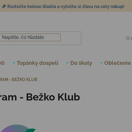
🎉 Roztočte koleso šťastia a vytočte si zľavu na celý nákup!
O 
ti
Topánky dospelí
Do školy
Oblečenie
AM - BEŽKO KLUB
ram - Bežko Klub