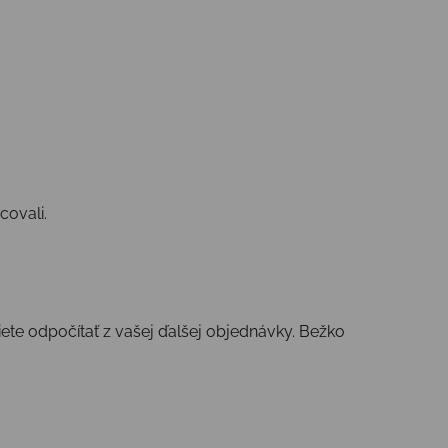
covali
.
iete
odpočítať
z vašej ďalšej
objednávky
. Bežko