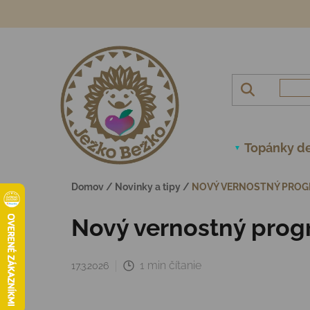
Prejsť na obsah
Topánky de
Domov
/
Novinky a tipy
/
NOVÝ VERNOSTNÝ PROGR
Nový vernostný prog
1 min čítanie
17.3.2026