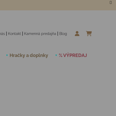
nás
Kontakt
Kamenná predajňa
Blog
NÁKUPN
Hračky a doplnky
% VÝPREDAJ
Novinky