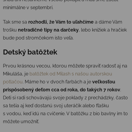
minimálne v septembri.
Tak sme sa
rozhodli, že Vám to uľahčíme
a dáme Vám
trošku
netradičné tipy na darčeky
, lebo knižiek a hračiek
bude pod stromčekom isto veľa.
Detský batôžtek
Prvou krásnou vecou, ktorou môžete spraviť radosť aj na
Mikuláša, je
batôžtek od Milash s našou autorskou
potlačou
. Máme ho v dvoch farbách a je
veľkosťou
prispôsobený deťom cca od roka, do takých 7 rokov
.
Deti si radi schovávajú svoje poklady z prechádzky, často
sa tešia aj keď dostanú svoj uteráčik alebo fľašku
s vodou, keď idú na cvičenie. V batôžku z bio bavlny im to
môžete umožniť.