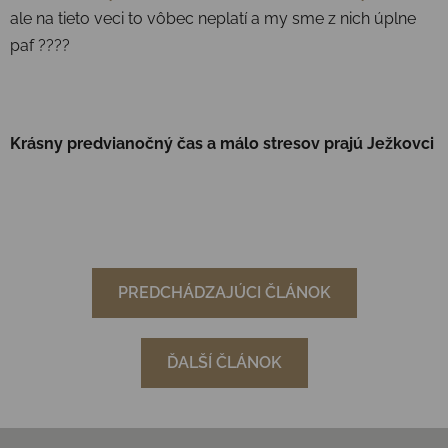
ale na tieto veci to vôbec neplatí a my sme z nich úplne
paf ????
Krásny predvianočný čas a málo stresov prajú Ježkovci
PREDCHÁDZAJÚCI ČLÁNOK
ĎALŠÍ ČLÁNOK
Zápätie