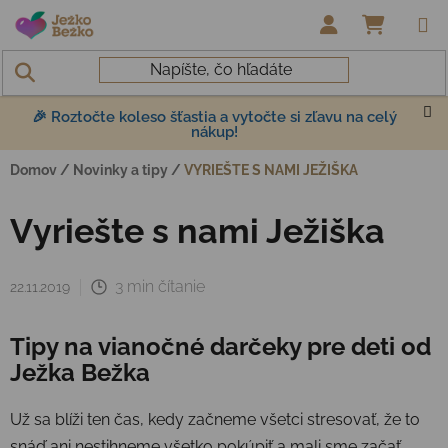
Prejsť na obsah
NÁKUP
🎉 Roztočte koleso šťastia a vytočte si zľavu na celý
nákup!
Domov
/
Novinky a tipy
/
VYRIEŠTE S NAMI JEŽIŠKA
Vyriešte s nami Ježiška
3 min čítanie
22.11.2019
Tipy na vianočné darčeky pre deti od
Ježka Bežka
Už sa blíži ten čas, kedy začneme všetci stresovať, že to
snáď ani nestihneme všetko pokúpiť a mali sme začať