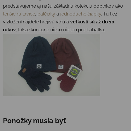
predstavujeme aj našu základnú kolekciu doplnkov ako
tenšie rukavice
,
palčiaky
a
jednoduché čiapky
. Tu tiež
v zložení nájdete hrejivú vlnu a
veľkosti sú až do 10
rokov
, takže konečne niečo nie len pre bábätká.
Ponožky musia byť