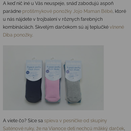
A keď nič iné u Vás neuspeje, snáď zabodujú aspoň
parádne
protišmykové ponožky Jojo Maman Bébé
, ktoré
u nás nájdete v trojbalení v rôznych farebných
kombináciách. Skvelým darčekom sú aj teplučké
vlnené
Diba ponožky
.
A viete čo? Síce sa
spieva v pesničke od skupiny
Saténové ruky, že na Vianoce deti nechcú mäkký darček
,