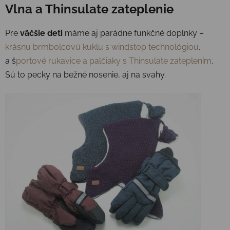
Vlna a Thinsulate zateplenie
Pre
väčšie deti
máme aj parádne funkčné doplnky –
krásnu brmbolcovú kuklu s windstop technológiou
,
a š
portové rukavice a palčiaky s Thinsulate zateplením
.
Sú to pecky na bežné nosenie, aj na svahy.