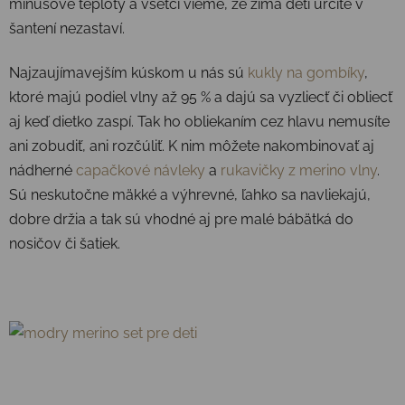
mínusové teploty a všetci vieme, že zima deti určite v
šantení nezastaví.
Najzaujímavejším kúskom u nás sú
kukly na gombíky
,
ktoré majú podiel vlny až 95 % a dajú sa vyzliecť či obliecť
aj keď dietko zaspí. Tak ho obliekaním cez hlavu nemusíte
ani zobudiť, ani rozčúliť. K nim môžete nakombinovať aj
nádherné
capačkové návleky
a
rukavičky z merino vlny
.
Sú neskutočne mäkké a výhrevné, ľahko sa navliekajú,
dobre držia a tak sú vhodné aj pre malé bábätká do
nosičov či šatiek.