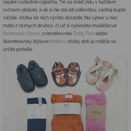
nejaké rozkošné capačky. Tie sa snáď zídu v každom
ročnom období, a ak si nie ste istí veľkosťou, radšej kúpte
väčšie, nôžka do nich rýchlo dorastie. Na výber u nás
máte z rôznych druhov, či už si vyberiete mašličkové
Bohemia’s Closet
, zvieratkovské
Dotty Fish
alebo
škandinávsky štýlové
Melton
, nôžky detí aj rodičia sa
určite potešia.