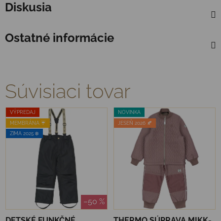
Diskusia
Ostatné informácie
Súvisiaci tovar
VÝPREDAJ
NOVINKA
MEMBRÁNA ☔️
JESEŇ 2026 🍂
ZIMA 2025 ❄️
–50 %
DETSKÉ FUNKČNÉ
THERMO SÚPRAVA MIKK-