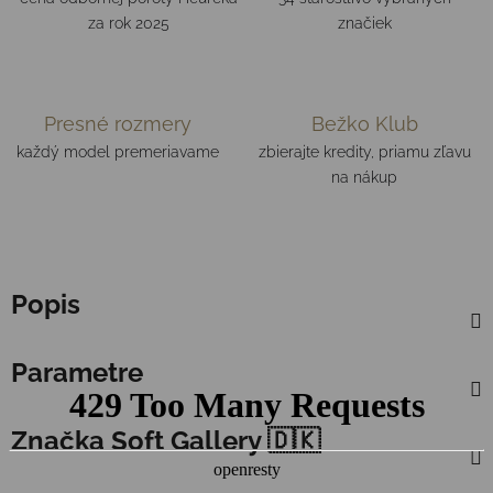
za rok 2025
značiek
Presné rozmery
Bežko Klub
každý model premeriavame
zbierajte kredity, priamu zľavu
na nákup
Popis
Parametre
Značka
Soft Gallery 🇩🇰