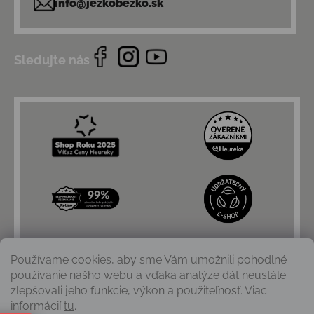
info@jezkobezko.sk
Sledujte nás
Používame cookies, aby sme Vám umožnili pohodlné
používanie nášho webu a vďaka analýze dát neustále
zlepšovali jeho funkcie, výkon a použiteľnosť. Viac
informácií
tu
.