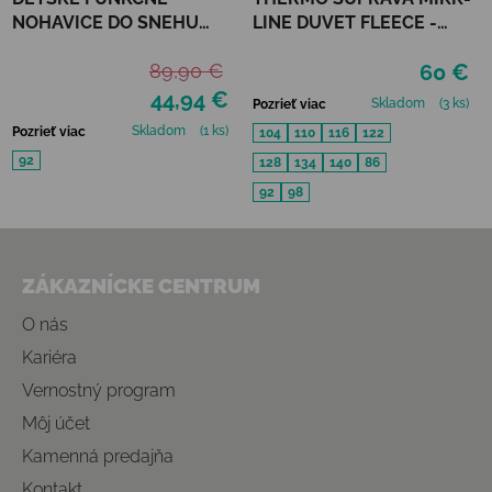
NOHAVICE DO SNEHU
LINE DUVET FLEECE -
MIKK-LINE - BLACK
TWILIGHT MAUVE
89,90 €
60 €
44,94 €
Skladom
(3 ks)
Pozrieť viac
Skladom
(1 ks)
Pozrieť viac
104
110
116
122
92
128
134
140
86
92
98
Zápätie
ZÁKAZNÍCKE CENTRUM
O nás
Kariéra
Vernostný program
Môj účet
Kamenná predajňa
Kontakt