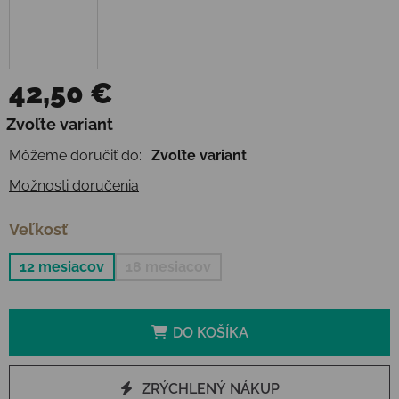
42,50 €
Jednotková cena:
Zvoľte variant
Môžeme doručiť do:
Zvoľte variant
Možnosti doručenia
Veľkosť
12 mesiacov
18 mesiacov
DO KOŠÍKA
ZRÝCHLENÝ NÁKUP