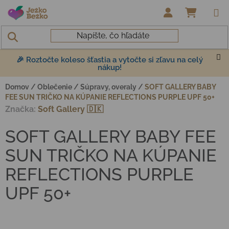
Prejsť na obsah
NÁKUP
🎉 Roztočte koleso šťastia a vytočte si zľavu na celý
nákup!
Domov
/
Oblečenie
/
Súpravy, overaly
/
SOFT GALLERY BABY
FEE SUN TRIČKO NA KÚPANIE REFLECTIONS PURPLE UPF 50+
Značka:
Soft Gallery 🇩🇰
SOFT GALLERY BABY FEE
SUN TRIČKO NA KÚPANIE
REFLECTIONS PURPLE
UPF 50+