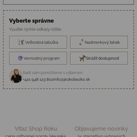
Vyberte správne
Využite rýchle odkazy nižšie.
Veľkostná tabuľka
Nadmerkový ťahák
Vernostný program
Strážiť dostupnosť
Radi vám pomôžeme s výberom
+421 948 123 802
info@jezkobezko.sk
Víťaz Shop Roku
Objavujeme novinky
cena odbornej poroty Heureka
34 starostlivo vybraných