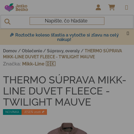
Prejsť na obsah
NÁKUP
🎉 Roztočte koleso šťastia a vytočte si zľavu na celý
nákup!
Domov
/
Oblečenie
/
Súpravy, overaly
/
THERMO SÚPRAVA
MIKK-LINE DUVET FLEECE - TWILIGHT MAUVE
Značka:
Mikk-Line 🇩🇰
THERMO SÚPRAVA MIKK-
LINE DUVET FLEECE -
TWILIGHT MAUVE
NOVINKA
JESEŇ 2026 🍂