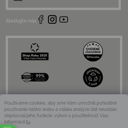
Sledujte nás
Používame cookies, aby sme Vám umožnili pohodlné
používanie nášho webu a vďaka analýze dát neustále
zlepšovali jeho funkcie, výkon a použiteľnosť. Viac
informácií
tu
.