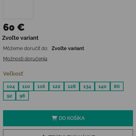
60 €
Jednotková cena:
Zvoľte variant
Môžeme doručiť do:
Zvoľte variant
Možnosti doručenia
Veľkosť
104
110
116
122
128
134
140
86
92
98
DO KOŠÍKA