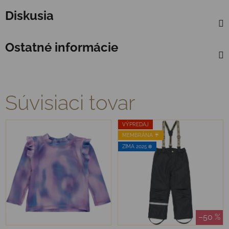
Diskusia
Ostatné informácie
Súvisiaci tovar
VÝPREDAJ
MEMBRÁNA ☔️
ZIMA 2025 ❄️
–50 %