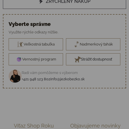
ZRÝCHLENÝ NÁKUP
Vyberte správne
Využite rýchle odkazy nižšie.
Veľkostná tabuľka
Nadmerkový ťahák
Vernostný program
Strážiť dostupnosť
Radi vám pomôžeme s výberom
+421 948 123 802
info@jezkobezko.sk
Víťaz Shop Roku
Objavujeme novinky