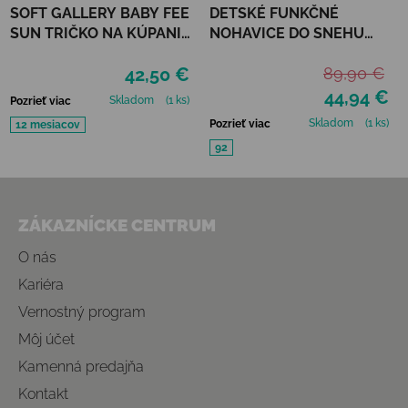
SOFT GALLERY BABY FEE
DETSKÉ FUNKČNÉ
SUN TRIČKO NA KÚPANIE
NOHAVICE DO SNEHU
REFLECTIONS PURPLE
MIKK-LINE - BLACK
42,50 €
89,90 €
UPF 50+
44,94 €
Skladom
(1 ks)
Pozrieť viac
Skladom
(1 ks)
Pozrieť viac
12 mesiacov
92
Zápätie
ZÁKAZNÍCKE CENTRUM
O nás
Kariéra
Vernostný program
Môj účet
Kamenná predajňa
Kontakt