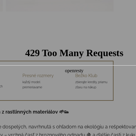
Presné rozmery
Bežko Klub
každý model
zbierajte kredity, priamu
ch
premeriavame
zľavu na nákup
z rastlinných materiálov 🌱👟
re dospelých, navrhnutá s ohľadom na ekológiu a rešpektovan
v – vrchná časť z hroznového odpadu 🍇 a ďalšie časti z kuku