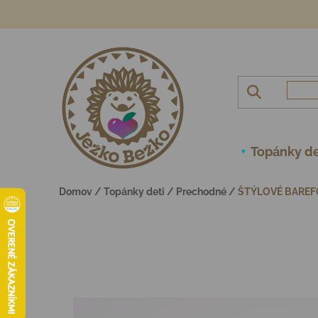
Prejsť na obsah
Topánky de
Domov
/
Topánky deti
/
Prechodné
/
ŠTÝLOVÉ BAREF