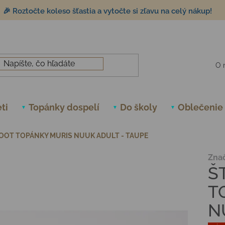
🎉 Roztočte koleso šťastia a vytočte si zľavu na celý nákup!
O 
ti
Topánky dospelí
Do školy
Oblečenie
OOT TOPÁNKY MURIS NUUK ADULT - TAUPE
Zna
Š
T
N