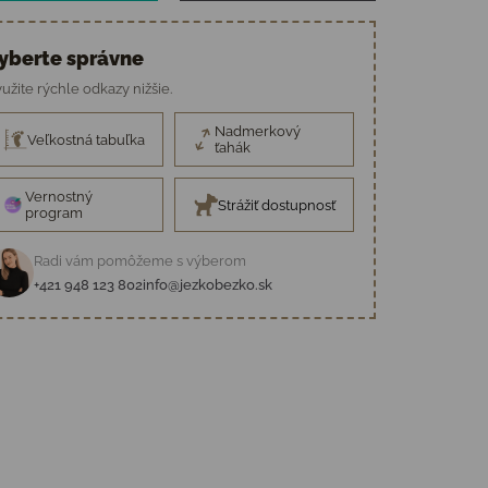
yberte správne
užite rýchle odkazy nižšie.
Nadmerkový
Veľkostná tabuľka
ťahák
Vernostný
Strážiť dostupnosť
program
Radi vám pomôžeme s výberom
+421 948 123 802
info@jezkobezko.sk