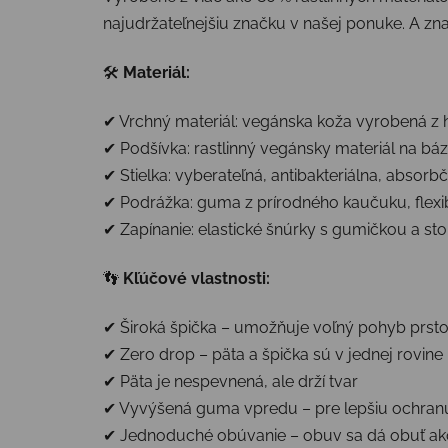
najudržateľnejšiu značku v našej ponuke. A zna
🛠
Materiál:
✔ Vrchný materiál: vegánska koža vyrobená z 
✔ Podšívka: rastlinný vegánsky materiál na báz
✔ Stielka: vyberateľná, antibakteriálna, absorb
✔ Podrážka: guma z prírodného kaučuku, flexib
✔ Zapínanie: elastické šnúrky s gumičkou a st
👣
Kľúčové vlastnosti:
✔ Široká špička – umožňuje voľný pohyb prst
✔ Zero drop – päta a špička sú v jednej rovine
✔ Päta je nespevnená, ale drží tvar
✔ Vyvýšená guma vpredu – pre lepšiu ochran
✔ Jednoduché obúvanie – obuv sa dá obuť a