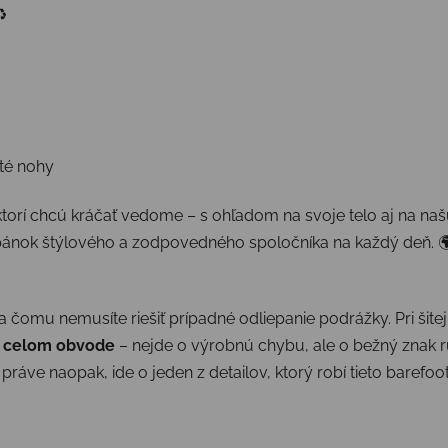
️
té nohy
torí chcú kráčať vedome – s ohľadom na svoje telo aj na našu
topánok štýlového a zodpovedného spoločníka na každý deň. 
a čomu nemusíte riešiť prípadné odliepanie podrážky. Pri šitej
o celom obvode
– nejde o výrobnú chybu, ale o bežný znak r
ráve naopak, ide o jeden z detailov, ktorý robí tieto barefoo