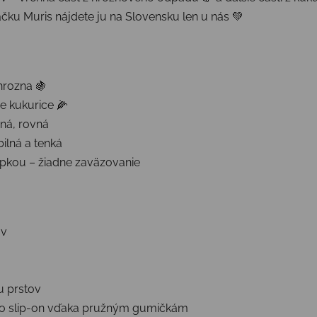
čku Muris nájdete ju na Slovensku len u nás 💚
hrozna 🍇
e kukurice 🌽
čná, rovná
ilná a tenká
opkou – žiadne zaväzovanie
ov
u prstov
ko slip-on vďaka pružným gumičkám