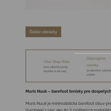
Ďalšie obrázky
Objavujeme
Víťaz Shop Roku
novinky
cena odbornej poroty
34 starostlivo vybraný
Heureka za rok 2025
značiek
Muris Nuuk – barefoot tenisky pre dospelých 
Muris Nuuk je minimalistická barefoot obuv p
Vyrobené z viac ako 80 % rastlinných materiálo