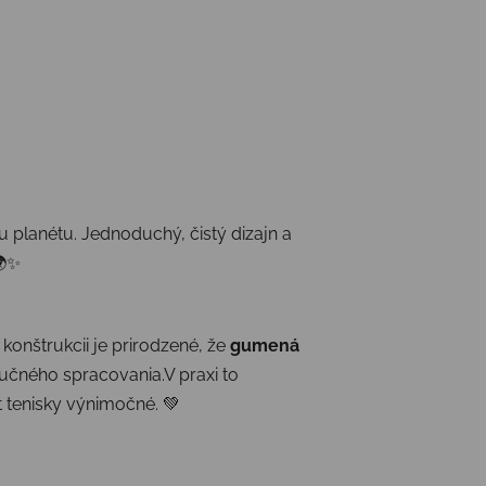
 planétu. Jednoduchý, čistý dizajn a
🌍✨
 konštrukcii je prirodzené, že
gumená
učného spracovania.V praxi to
t tenisky výnimočné. 💚