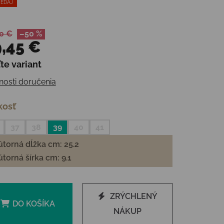
EDAJ
0 €
–50 %
,45 €
te variant
otková cena:
osti doručenia
kosť
37
38
39
40
41
torná dĺžka cm: 25.2
torná šírka cm: 9.1
ZRÝCHLENÝ
DO KOŠÍKA
NÁKUP