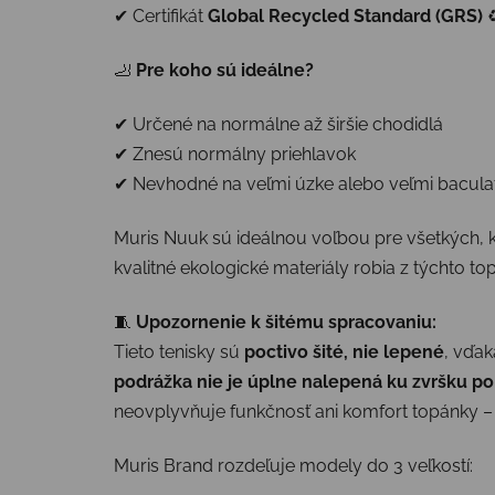
✔ Certifikát
Global Recycled Standard (GRS)
♻
🦶
Pre koho sú ideálne?
✔ Určené na normálne až širšie chodidlá
✔ Znesú normálny priehlavok
✔ Nevhodné na veľmi úzke alebo veľmi bacula
Muris Nuuk sú ideálnou voľbou pre všetkých, k
kvalitné ekologické materiály robia z týchto 
🧵
Upozornenie k šitému spracovaniu:
Tieto tenisky sú
poctivo šité, nie lepené
, vďak
podrážka nie je úplne nalepená ku zvršku p
neovplyvňuje funkčnosť ani komfort topánky – p
Muris Brand rozdeľuje modely do 3 veľkostí: