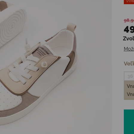
VÝPR
98,9
49
Zvoľ
Jedn
Možn
Veľ
36
Vnú
Vnú