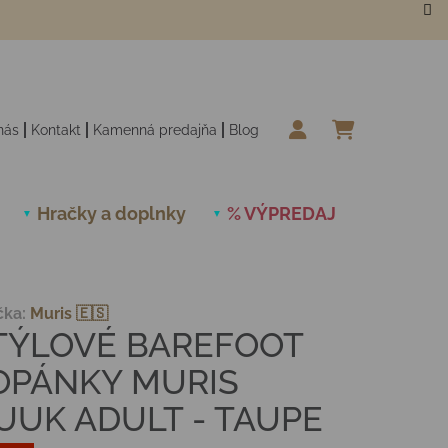
nás
Kontakt
Kamenná predajňa
Blog
NÁKUPN
Hračky a doplnky
% VÝPREDAJ
Novinky
čka:
Muris 🇪🇸
TÝLOVÉ BAREFOOT
OPÁNKY MURIS
UUK ADULT - TAUPE