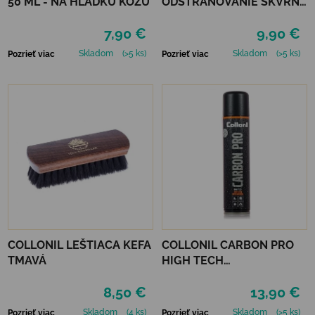
50 ML - NA HLADKÚ KOŽU
ODSTRAŇOVANIE ŠKVŔN
200 ML
7,90 €
9,90 €
Skladom
(>5 ks)
Skladom
(>5 ks)
Pozrieť viac
Pozrieť viac
COLLONIL LEŠTIACA KEFA
COLLONIL CARBON PRO
TMAVÁ
HIGH TECH
IMPREGNAČNÝ SPREJ 400
8,50 €
13,90 €
ML
Skladom
(4 ks)
Skladom
(>5 ks)
Pozrieť viac
Pozrieť viac