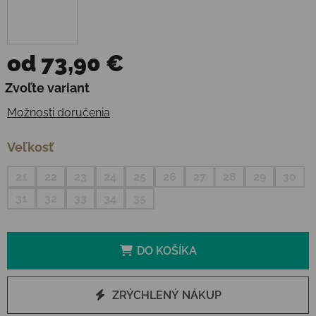
od
73,90 €
Jednotková cena:
Zvoľte variant
Možnosti doručenia
Veľkosť
21
22
23
24
25
26
27
28
29
30
31
32
33
34
35
DO KOŠÍKA
ZRÝCHLENÝ NÁKUP