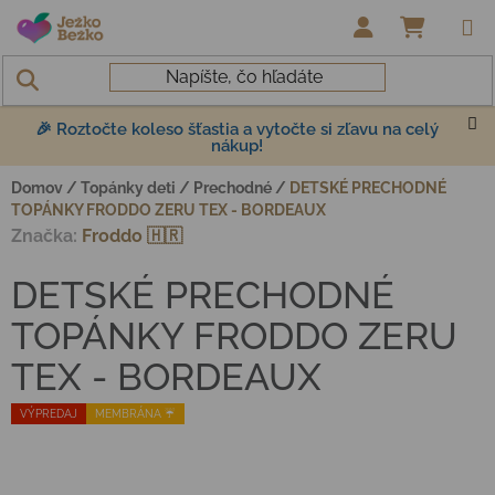
Prejsť na obsah
NÁKUP
🎉 Roztočte koleso šťastia a vytočte si zľavu na celý
nákup!
Domov
/
Topánky deti
/
Prechodné
/
DETSKÉ PRECHODNÉ
TOPÁNKY FRODDO ZERU TEX - BORDEAUX
Značka:
Froddo 🇭🇷
DETSKÉ PRECHODNÉ
TOPÁNKY FRODDO ZERU
TEX - BORDEAUX
VÝPREDAJ
MEMBRÁNA ☔️