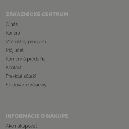
Zápätie
ZÁKAZNÍCKE CENTRUM
O nás
Kariéra
Vernostný program
Môj účet
Kamenná predajňa
Kontakt
Pravidlá súťaží
Sledovanie zásielky
INFORMÁCIE O NÁKUPE
Ako nakupovať