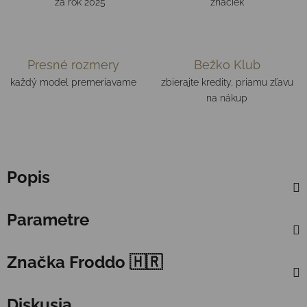
za rok 2025
značiek
Presné rozmery
Bežko Klub
každý model premeriavame
zbierajte kredity, priamu zľavu
na nákup
Popis
Parametre
Značka
Froddo 🇭🇷
Diskusia