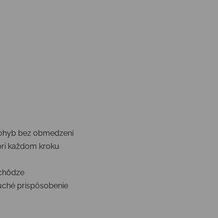
 pohyb bez obmedzení
pri každom kroku
 chôdze
duché prispôsobenie