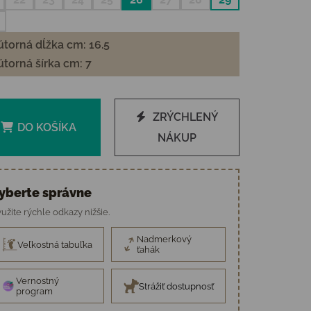
torná dĺžka cm: 16.5
torná šírka cm: 7
ZRÝCHLENÝ
DO KOŠÍKA
NÁKUP
yberte správne
užite rýchle odkazy nižšie.
Nadmerkový
Veľkostná tabuľka
ťahák
Vernostný
Strážiť dostupnosť
program