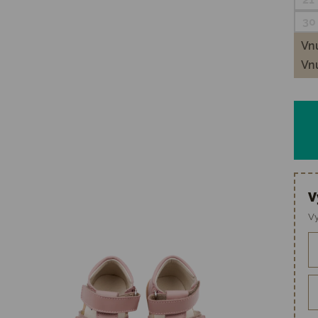
30
Vnú
Vnú
V
Vy