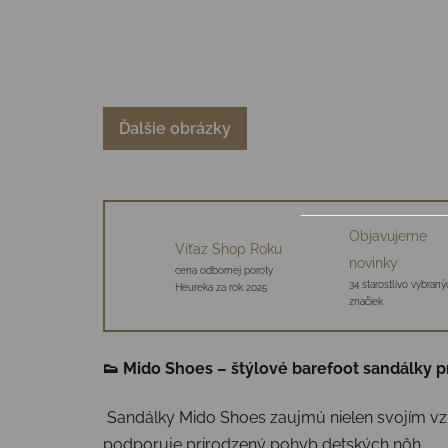
Ďalšie obrázky
Objavujeme
Víťaz Shop Roku
novinky
cena odbornej poroty
34 starostlivo vybraný
Heureka za rok 2025
značiek
👟 Mido Shoes – štýlové barefoot sandálky p
Sandálky Mido Shoes zaujmú nielen svojím vzh
podporuje prirodzený pohyb detských nôh.