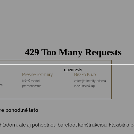
Presné rozmery
Bežko Klub
každý model
zbierajte kredity, priamu
ch
premeriavame
zľavu na nákup
re pohodlné leto
ľadom, ale aj pohodlnou barefoot konštrukciou. Flexibilná 