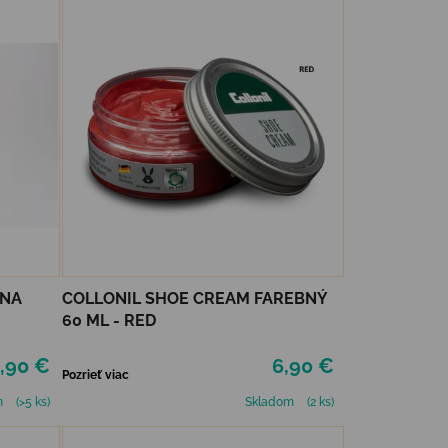
ENA
COLLONIL SHOE CREAM FAREBNÝ
60 ML - RED
,90 €
6,90 €
Pozrieť viac
m
(>5 ks)
Skladom
(2 ks)