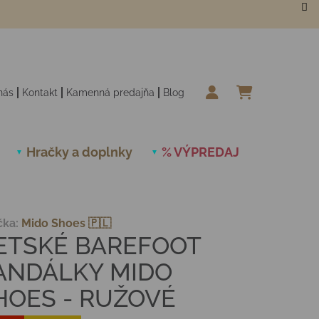
nás
Kontakt
Kamenná predajňa
Blog
NÁKUPN
Hračky a doplnky
% VÝPREDAJ
Novinky
čka:
Mido Shoes 🇵🇱
ETSKÉ BAREFOOT
ANDÁLKY MIDO
HOES - RUŽOVÉ