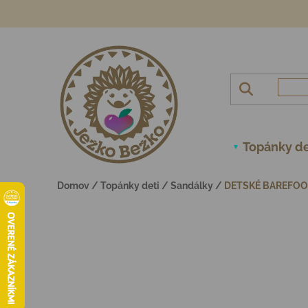
Prejsť na obsah
Topánky de
Domov
/
Topánky deti
/
Sandálky
/
DETSKÉ BAREFOO