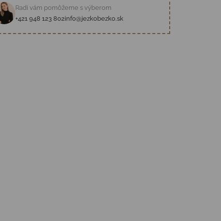
Radi vám pomôžeme s výberom
+421 948 123 802
info@jezkobezko.sk