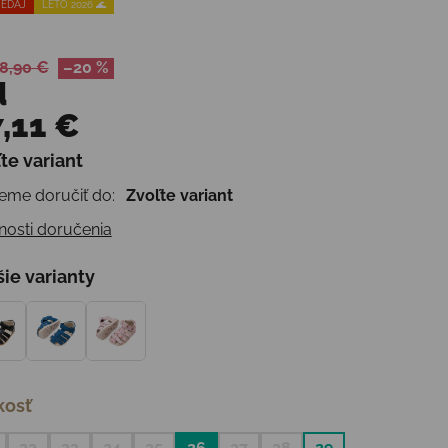
EDAJ
LETO 2026 🌊
8,90 €
–20 %
d
,11 €
te variant
otková cena:
me doručiť do:
Zvoľte variant
osti doručenia
šie varianty
kosť
22
23
24
25
26
27
28
29