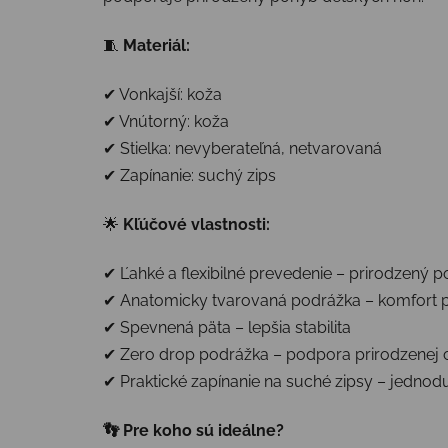
🧵
Materiál:
✔ Vonkajší: koža
✔ Vnútorný: koža
✔ Stielka: nevyberateľná, netvarovaná
✔ Zapínanie: suchý zips
🌟
Kľúčové vlastnosti:
✔ Ľahké a flexibilné prevedenie – prirodzený
✔ Anatomicky tvarovaná podrážka – komfort 
✔ Spevnená päta – lepšia stabilita
✔ Zero drop podrážka – podpora prirodzenej
✔ Praktické zapínanie na suché zipsy – jedno
👣 Pre koho sú ideálne?