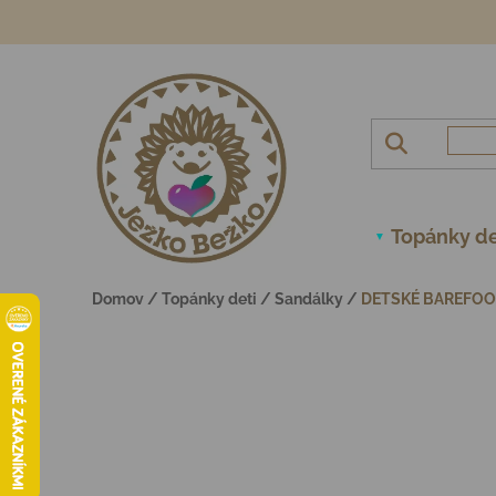
Prejsť na obsah
Topánky de
Domov
/
Topánky deti
/
Sandálky
/
DETSKÉ BAREFOO