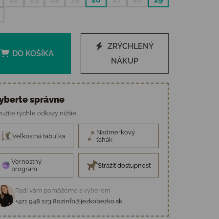
ZRÝCHLENÝ
DO KOŠÍKA
NÁKUP
yberte správne
užite rýchle odkazy nižšie.
Nadmerkový
Veľkostná tabuľka
ťahák
Vernostný
Strážiť dostupnosť
program
Radi vám pomôžeme s výberom
+421 948 123 802
info@jezkobezko.sk