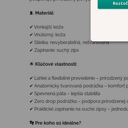
🧵
Materiál:
✔ Vonkajší: koža
✔ Vnútorný: koža
✔ Stielka: nevyberateľná, netvarovaná
✔ Zapínanie: suchý zips
🌟
Kľúčové vlastnosti:
✔ Ľahké a flexibilné prevedenie – prirodzený
✔ Anatomicky tvarovaná podrážka – komfort 
✔ Spevnená päta – lepšia stabilita
✔ Zero drop podrážka – podpora prirodzenej
✔ Praktické zapínanie na suché zipsy – jedno
👣 Pre koho sú ideálne?