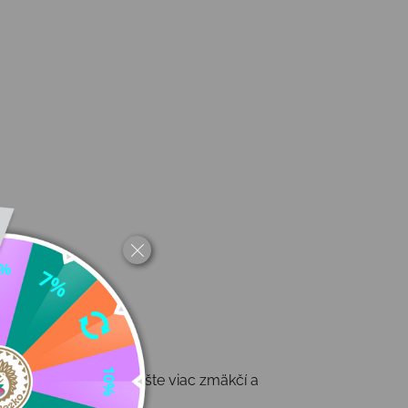
podrážka sa nosením ešte viac zmäkčí a