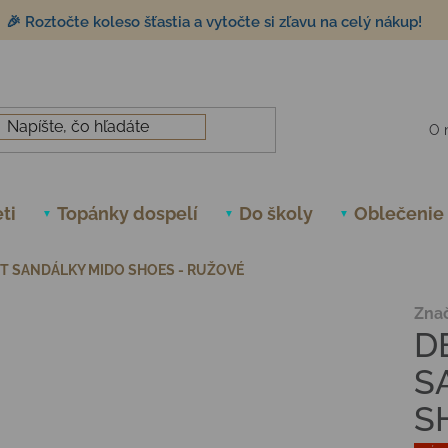
🎉 Roztočte koleso šťastia a vytočte si zľavu na celý nákup!
O 
ti
Topánky dospelí
Do školy
Oblečenie
T SANDÁLKY MIDO SHOES - RUŽOVÉ
Zna
D
S
S