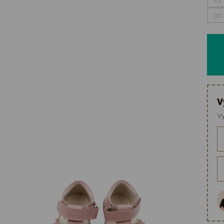
30
V
Vy