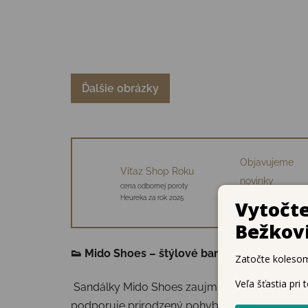
Ďalšie obrázky
Objavujeme
Víťaz Shop Roku
novinky
cena odbornej poroty
34 starostlivo vybraný
Heureka za rok 2025
značiek
👟 Mido Shoes – štýlové barefoot sandálky p
Sandálky Mido Shoes zaujmú nielen svojím vzh
podporuje prirodzený pohyb detských nôh.