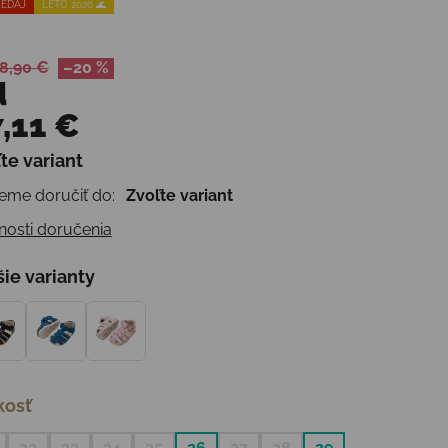
EDAJ
LETO 2026 🌊
8,90 €
–20 %
d
,11 €
te variant
otková cena:
me doručiť do:
Zvoľte variant
osti doručenia
šie varianty
kosť
22
23
24
25
26
27
28
29