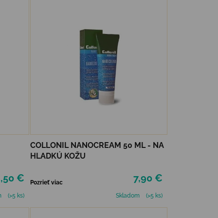
COLLONIL NANOCREAM 50 ML - NA
HLADKÚ KOŽU
,50 €
7,90 €
Pozrieť viac
m
(>5 ks)
Skladom
(>5 ks)