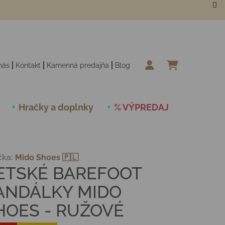
nás
Kontakt
Kamenná predajňa
Blog
NÁKUPN
Hračky a doplnky
% VÝPREDAJ
Novinky
čka:
Mido Shoes 🇵🇱
ETSKÉ BAREFOOT
ANDÁLKY MIDO
HOES - RUŽOVÉ