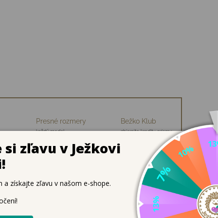
Presné rozmery
Bežko Klub
každý model
zbierajte kredity, priamu
ch
premeriavame
zľavu na nákup
re pohodlné leto
ľadom, ale aj pohodlnou barefoot konštrukciou. Flexibilná 