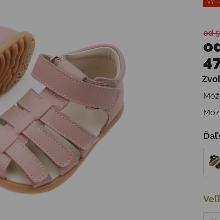
VÝPR
od 5
o
47
Zvoľ
Jedn
Môže
Možn
Ďaľ
Veľ
21