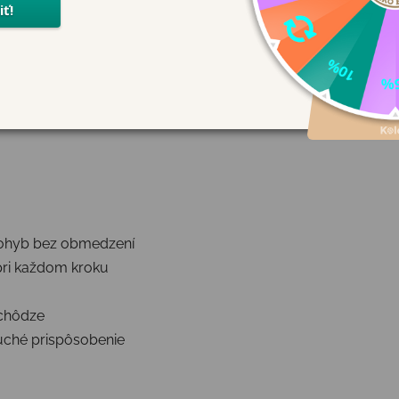
 pohyb bez obmedzení
pri každom kroku
 chôdze
duché prispôsobenie