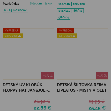
Skladom
(1 ks)
Pozrieť viac
110/116
122/128
6 - 24 mesiacov
134/140
86/92
98/104
VÝPREDAJ
VÝPREDAJ
LETO 2026 🌊
LETO 2026 🌊
–15 %
–15 %
DETSKÝ UV KLOBÚK
DETSKÁ ŠILTOVKA REIMA
FLOPPY HAT JAN&JUL -
LIPLATUS - MISTY VIOLET
SAND
26,90 €
29,95 €
22,86 €
25,45 €