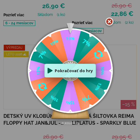
26,90 €
26,90 €
22,86 €
Skladom
(1 ks)
Pozrieť viac
Skladom
(2 ks)
Pozrieť viac
6 - 24 mesiacov
6 - 24 mesiacov
VÝPREDAJ
VÝPREDAJ
LETO 2026 🌊
LETO 2026 🌊
–15 %
–15 %
DETSKÝ UV KLOBÚK
DETSKÁ ŠILTOVKA REIMA
FLOPPY HAT JAN&JUL -
LIPLATUS - SPARKLY BLUE
YELLOW FLOWER
26,90 €
29,95 €