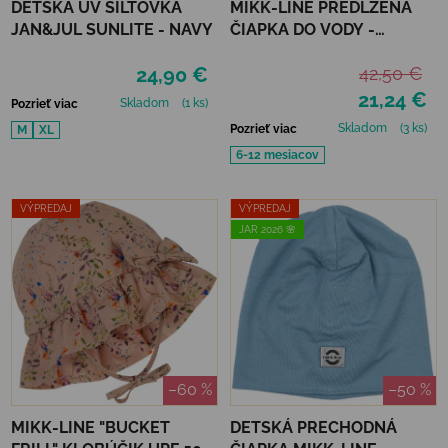
DETSKÁ UV ŠILTOVKA
MIKK-LINE PREDĹŽENÁ
JAN&JUL SUNLITE - NAVY
ČIAPKA DO VODY -
NOUGAT
24,90 €
42,50 €
21,24 €
Skladom
(1 ks)
Pozrieť viac
Skladom
(3 ks)
Pozrieť viac
M
XL
6-12 mesiacov
VÝPREDAJ
VÝPREDAJ
JAR 2026 🌸
–60 %
–50 %
MIKK-LINE "BUCKET
DETSKÁ PRECHODNÁ