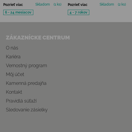
Skladom
(1 ks)
Skladom
(2 ks)
Pozrieť viac
Pozrieť viac
6 - 24 mesiacov
4 - 7 rokov
Zápätie
ZÁKAZNÍCKE CENTRUM
O nás
Kariéra
Vernostný program
Môj účet
Kamenná predajňa
Kontakt
Pravidlá súťaží
Sledovanie zásielky