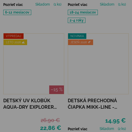
Skladom
(1 ks)
Skladom
(1 ks)
Pozrieť viac
Pozrieť viac
6-12 mesiacov
18-24 mesiacov
2-4 roky
VÝPREDAJ
NOVINKA
LETO 2026 🌊
JESEŇ 2026 🍂
–15 %
DETSKÝ UV KLOBÚK
DETSKÁ PRECHODNÁ
AQUA-DRY EXPLORER
ČIAPKA MIKK-LINE -
HAT JAN&JUL - LAVENDER
DUSTY OLIVE
26,90 €
14,95 €
22,86 €
Skladom
(2 ks)
Pozrieť viac