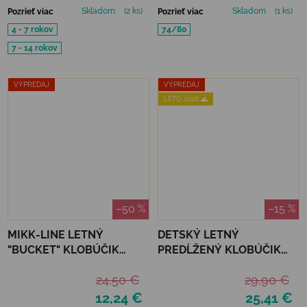
Skladom
(2 ks)
Skladom
(1 ks)
Pozrieť viac
Pozrieť viac
4 - 7 rokov
74/80
7 - 14 rokov
VÝPREDAJ
VÝPREDAJ
LETO 2026 🌊
–50 %
–15 %
MIKK-LINE LETNÝ
DETSKÝ LETNÝ
"BUCKET" KLOBÚČIK
PREDĹŽENÝ KLOBÚČIK
CUMIN - UPF 50+
MIKK-LINE - BUTTERFLY
24,50 €
29,90 €
12,24 €
25,41 €