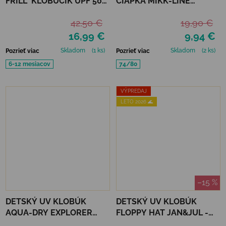
FRILL" KLOBÚČIK UPF 50+
ČIAPKA MIKK-LINE
- NOUGAT
VISCOSE - FADED DENIM
42,50 €
19,90 €
16,99 €
9,94 €
Skladom
(1 ks)
Skladom
(2 ks)
Pozrieť viac
Pozrieť viac
6-12 mesiacov
74/80
VÝPREDAJ
LETO 2026 🌊
–15 %
DETSKÝ UV KLOBÚK
DETSKÝ UV KLOBÚK
AQUA-DRY EXPLORER
FLOPPY HAT JAN&JUL -
HAT JAN&JUL - WHEAT
JUNIPER GREEN