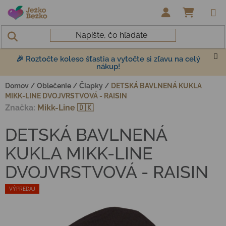
Prejsť na obsah
NÁKUP
🎉 Roztočte koleso šťastia a vytočte si zľavu na celý
nákup!
Domov
/
Oblečenie
/
Čiapky
/
DETSKÁ BAVLNENÁ KUKLA
MIKK-LINE DVOJVRSTVOVÁ - RAISIN
Značka:
Mikk-Line 🇩🇰
DETSKÁ BAVLNENÁ
KUKLA MIKK-LINE
DVOJVRSTVOVÁ - RAISIN
VÝPREDAJ