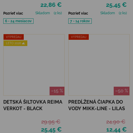
22,86 €
25,45 €
Skladom
(2 ks)
Skladom
(2 ks)
Pozrieť viac
Pozrieť viac
6 - 24 mesiacov
7 - 14 rokov
VÝPREDAJ
VÝPREDAJ
LETO 2026 🌊
–15 %
–50 %
DETSKÁ ŠILTOVKA REIMA
PREDĹŽENÁ ČIAPKA DO
VERKOT - BLACK
VODY MIKK-LINE - LILAS
29,95 €
24,90 €
25,45 €
12,44 €