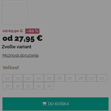
od 69,90 €
–60 %
od
27,95 €
Jednotková cena:
Zvoľte variant
Možnosti doručenia
Veľkosť
21
22
23
24
25
26
27
28
29
30
31
32
33
34
35
DO KOŠÍKA