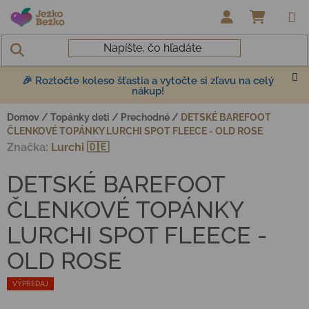
Prejsť na obsah
NÁKUP
🎉 Roztočte koleso šťastia a vytočte si zľavu na celý
nákup!
Domov
/
Topánky deti
/
Prechodné
/
DETSKÉ BAREFOOT
ČLENKOVÉ TOPÁNKY LURCHI SPOT FLEECE - OLD ROSE
Značka:
Lurchi 🇩🇪
DETSKÉ BAREFOOT
ČLENKOVÉ TOPÁNKY
LURCHI SPOT FLEECE -
OLD ROSE
VÝPREDAJ