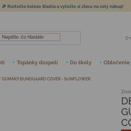
🎉 Roztočte koleso šťastia a vytočte si zľavu na celý nákup!
O 
ti
Topánky dospelí
Do školy
Oblečenie
T GUMÁKY BUNDGAARD COVER - SUNFLOWER
Zna
D
G
C