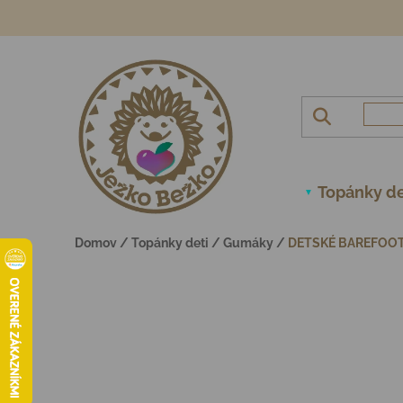
Prejsť na obsah
Topánky de
Domov
/
Topánky deti
/
Gumáky
/
DETSKÉ BAREFOO