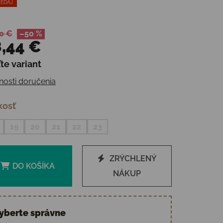
EDAJ
0 €
–50 %
,44 €
te variant
otková cena:
osti doručenia
kosť
19
20
21
22
23
ZRÝCHLENÝ
DO KOŠÍKA
NÁKUP
yberte správne