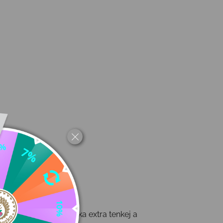
🦶
t gumáky
na trhu! Vďaka extra tenkej a