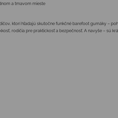
ladnom a tmavom mieste
čov, ktorí hľadajú skutočne funkčné barefoot gumáky – poho
kosť, rodičia pre praktickosť a bezpečnosť. A navyše – sú krá