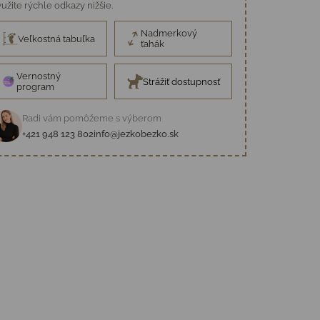
užite rýchle odkazy nižšie.
Nadmerkový
Veľkostná tabuľka
ťahák
Vernostný
Strážiť dostupnosť
program
Radi vám pomôžeme s výberom
+421 948 123 802
info@jezkobezko.sk