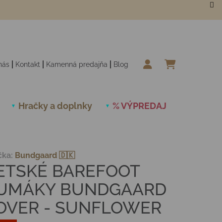
nás
Kontakt
Kamenná predajňa
Blog
NÁKUPN
Hračky a doplnky
% VÝPREDAJ
Novinky
čka:
Bundgaard 🇩🇰
ETSKÉ BAREFOOT
UMÁKY BUNDGAARD
OVER - SUNFLOWER