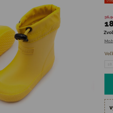
VÝPR
36,9
18
Zvoľ
Jedn
Možn
Veľ
18
V