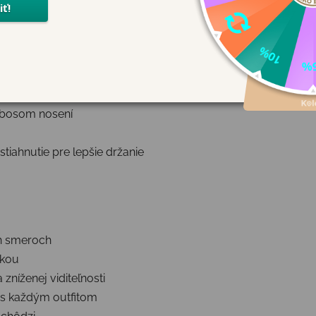
y a mäkkým materiálom ponúkajú maximálne pohodlie, bezpe
kologická alternatíva bez PVC
ri bosom nosení
tiahnutie pre lepšie držanie
ch smeroch
čkou
 zníženej viditeľnosti
 s každým outfitom