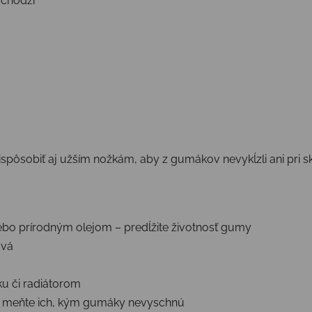
 chôdzi
spôsobiť aj užším nožkám, aby z gumákov nevykĺzli ani pri s
bo prírodným olejom – predĺžite životnosť gumy
avá
m
ku či radiátorom
 a meňte ich, kým gumáky nevyschnú