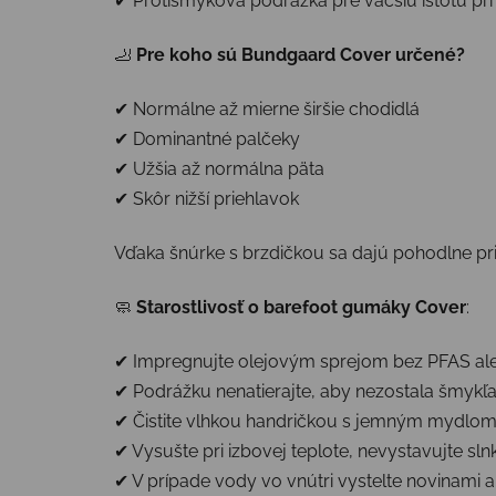
✔ Protišmyková podrážka pre väčšiu istotu pri
🦶
Pre koho sú Bundgaard Cover určené?
✔ Normálne až mierne širšie chodidlá
✔ Dominantné palčeky
✔ Užšia až normálna päta
✔ Skôr nižší priehlavok
Vďaka šnúrke s brzdičkou sa dajú pohodlne pri
🧼
Starostlivosť o barefoot gumáky Cover
:
✔ Impregnujte olejovým sprejom bez PFAS ale
✔ Podrážku nenatierajte, aby nezostala šmykľ
✔ Čistite vlhkou handričkou s jemným mydlo
✔ Vysušte pri izbovej teplote, nevystavujte sln
✔ V prípade vody vo vnútri vystelte novinami