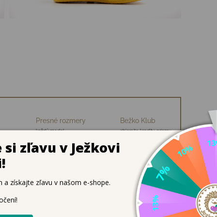
Presné rozmery
Bežko Klub
každý model
zbierajte kredity, priamu
ch
premeriavame
zľavu na nákup
over – ľahučké, reflexné a úplne barefoot 🌧️
dzi detskou obuvou do dažďa – úplne prvé
pravé barefoo