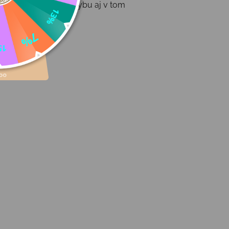
čnosť a voľnosť pohybu aj v tom