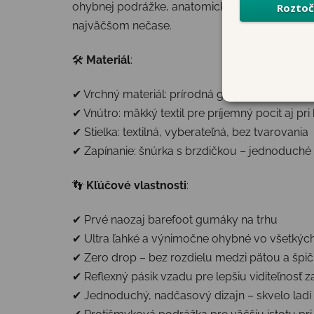
ohybnej podrážke, anatomickému tvaru špičk
najväčšom nečase.
🛠
Materiál
:
✔ Vrchný materiál: prírodná guma – pružná a e
✔ Vnútro: mäkký textil pre príjemný pocit aj p
✔ Stielka: textilná, vyberateľná, bez tvarovania
✔ Zapínanie: šnúrka s brzdičkou – jednoduché s
👣
Kľúčové vlastnosti
:
✔ Prvé naozaj barefoot gumáky na trhu
✔ Ultra ľahké a výnimočne ohybné vo všetký
✔ Zero drop – bez rozdielu medzi pätou a špi
✔ Reflexný pásik vzadu pre lepšiu viditeľnosť za
✔ Jednoduchý, nadčasový dizajn – skvelo ladí