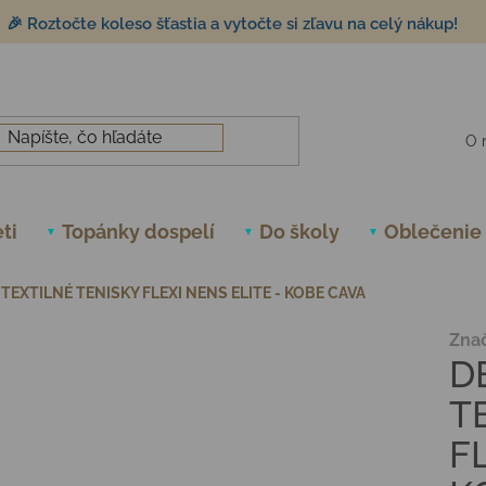
🎉 Roztočte koleso šťastia a vytočte si zľavu na celý nákup!
O 
ti
Topánky dospelí
Do školy
Oblečenie
EXTILNÉ TENISKY FLEXI NENS ELITE - KOBE CAVA
Zna
D
T
F