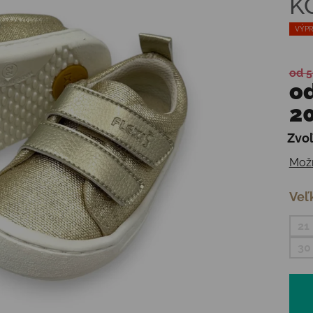
K
VÝPR
od 5
o
20
Zvoľ
Jedn
Možn
Veľ
21
30