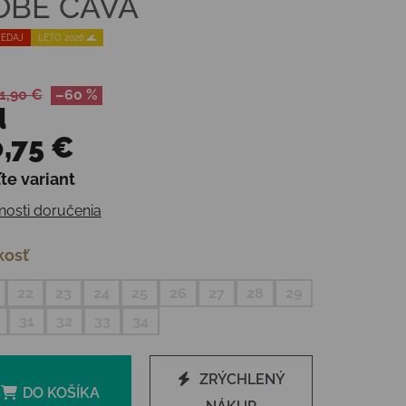
OBE CAVA
EDAJ
LETO 2026 🌊
1,90 €
–60 %
d
,75 €
te variant
otková cena:
osti doručenia
kosť
22
23
24
25
26
27
28
29
31
32
33
34
ZRÝCHLENÝ
DO KOŠÍKA