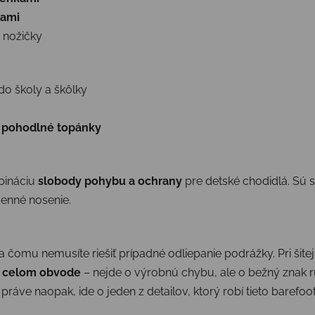
kami
 nožičky
do školy a škôlky
a pohodlné topánky
bináciu
slobody pohybu a ochrany
pre detské chodidlá. Sú s
denné nosenie.
a čomu nemusíte riešiť prípadné odliepanie podrážky. Pri šitej
o celom obvode
– nejde o výrobnú chybu, ale o bežný znak r
ráve naopak, ide o jeden z detailov, ktorý robí tieto barefoo