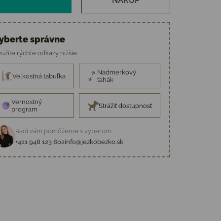
NÁKUP
yberte správne
užite rýchle odkazy nižšie.
Nadmerkový
Veľkostná tabuľka
ťahák
Vernostný
Strážiť dostupnosť
program
Radi vám pomôžeme s výberom
+421 948 123 802
info@jezkobezko.sk