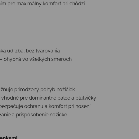
ím pre maximálny komfort pri chôdzi.
hká údržba, bez tvarovania
ka – ohybná vo všetkých smeroch
žňuje prirodzený pohyb nožičiek
, vhodné pre dominantné palce a plutvičky
bezpečuje ochranu a komfort pri nosení
nie a prispôsobenie nožičke
lenkami