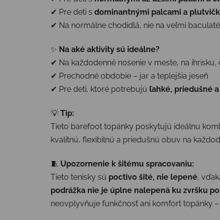
✔ Pre deti s
dominantnými palcami a plutvič
✔ Na normálne chodidlá, nie na veľmi baculaté
✨
Na aké aktivity sú ideálne?
✔ Na každodenné nosenie v meste, na ihrisku, 
✔ Prechodné obdobie – jar a teplejšia jeseň
✔ Pre deti, ktoré potrebujú
ľahké, priedušné 
💡
Tip:
Tieto barefoot topánky poskytujú ideálnu kom
kvalitnú, flexibilnú a priedušnú obuv na každo
🧵
Upozornenie k šitému spracovaniu:
Tieto tenisky sú
poctivo šité, nie lepené
, vďak
podrážka nie je úplne nalepená ku zvršku p
neovplyvňuje funkčnosť ani komfort topánky – p