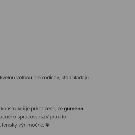
kvelou voľbou pre rodičov, ktorí hľadajú
 konštrukcii je prirodzené, že
gumená
učného spracovania.V praxi to
t tenisky výnimočné. 💚