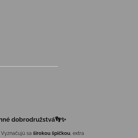
denné dobrodružstvá
👣✨
l. Vyznačujú sa
širokou špičkou
, extra