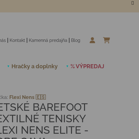
nás
Kontakt
Kamenná predajňa
Blog
NÁKUPN
Hračky a doplnky
% VÝPREDAJ
Novinky
čka:
Flexi Nens 🇪🇸
ETSKÉ BAREFOOT
EXTILNÉ TENISKY
LEXI NENS ELITE -