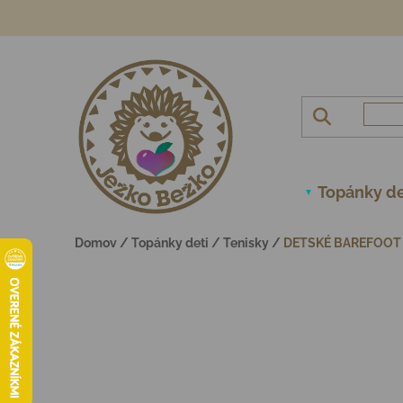
Prejsť na obsah
Topánky de
Domov
/
Topánky deti
/
Tenisky
/
DETSKÉ BAREFOOT T