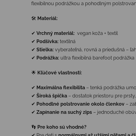
flexibilnou podrážkou a pohodlným polstrovan
🛠
Materiál:
✔
Vrchný materiál:
vegan koža + textil
✔
Podšívka:
textilná
✔
Stielka:
vyberateľná, rovná a priedušná – ľa
✔
Podrážka:
ultra flexibilná barefoot podráž
🌟
Kľúčové vlastnosti:
✔
Maximálna flexibilita
– tenká podrážka umo
✔
Široká špička
– dostatok priestoru pre prsty
✔
Pohodlné polstrovanie okolo členkov
– za
✔
Zapínanie na suchý zips
– jednoduché obúva
👣
Pre koho sú vhodné?
✔ Pre deti s
normálnymi až užšími pätami a č