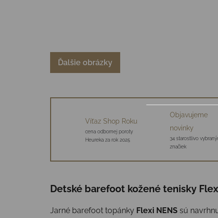
Ďalšie obrázky
Objavujeme
Víťaz Shop Roku
novinky
cena odbornej poroty
34 starostlivo vybraný
Heureka za rok 2025
značiek
Detské barefoot kožené tenisky Flex
Jarné barefoot topánky
Flexi NENS
sú navrhnu