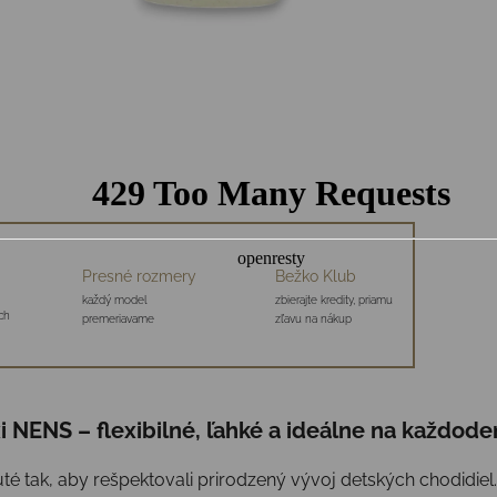
Presné rozmery
Bežko Klub
každý model
zbierajte kredity, priamu
ch
premeriavame
zľavu na nákup
i NENS – flexibilné, ľahké a ideálne na každo
té tak, aby rešpektovali prirodzený vývoj detských chodidie