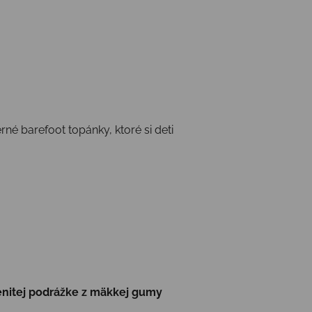
né barefoot topánky, ktoré si deti
enitej podrážke z mäkkej gumy