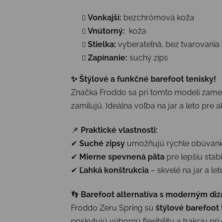
Vonkajší:
bezchrómová koža
Vnútorný:
koža
Stielka:
vyberateľná, bez tvarovania
Zapínanie:
suchý zips
✨ Štýlové a funkčné barefoot tenisky!
Značka Froddo sa pri tomto modeli zamera
zamilujú. Ideálna voľba na jar a leto pre 
📌
Praktické vlastnosti:
✔
Suché zipsy
umožňujú rýchle obúvanie
✔
Mierne spevnená päta
pre lepšiu sta
✔
Ľahká konštrukcia
– skvelé na jar a let
👣
Barefoot alternatíva s moderným di
Froddo Zeru Spring sú
štýlové barefoot 
poskytujú výbornú flexibilitu a trakciu pri