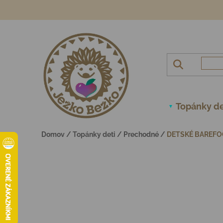
Prejsť na obsah
Topánky de
Domov
/
Topánky deti
/
Prechodné
/
DETSKÉ BAREFO