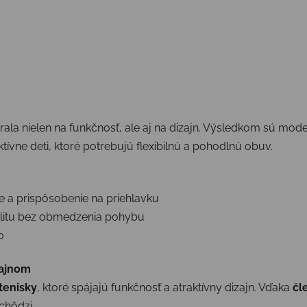
la nielen na funkčnosť, ale aj na dizajn. Výsledkom sú moder
aktívne deti, ktoré potrebujú flexibilnú a pohodlnú obuv.
 a prispôsobenie na priehlavku
bilitu bez obmedzenia pohybu
o
zajnom
tenisky
, ktoré spájajú funkčnosť a atraktívny dizajn. Vďaka
čl
 chôdzi.