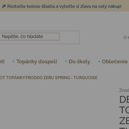
🎉 Roztočte koleso šťastia a vytočte si zľavu na celý nákup!
O 
ti
Topánky dospelí
Do školy
Oblečenie
OT TOPÁNKY FRODDO ZERU SPRING - TURQUOISE
Zna
D
T
Z