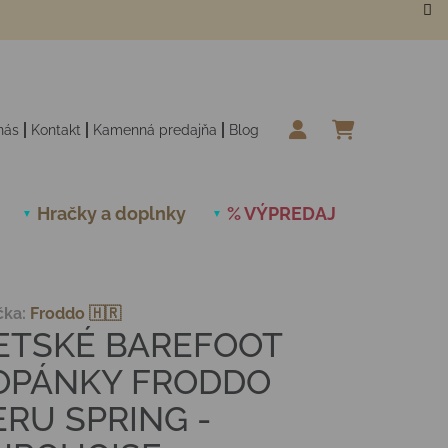
nás
Kontakt
Kamenná predajňa
Blog
NÁKUPN
Hračky a doplnky
% VÝPREDAJ
Novinky
čka:
Froddo 🇭🇷
ETSKÉ BAREFOOT
OPÁNKY FRODDO
ERU SPRING -