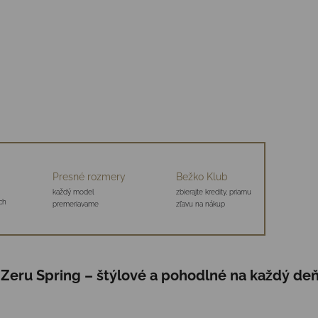
Presné rozmery
Bežko Klub
každý model
zbierajte kredity, priamu
ch
premeriavame
zľavu na nákup
 Zeru Spring – štýlové a pohodlné na každý deň