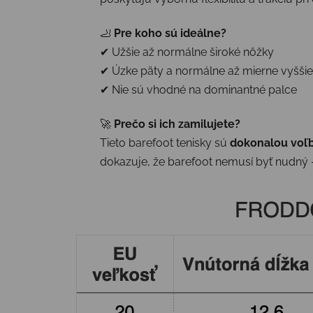
🦶
Pre koho sú ideálne?
✔ Užšie až normálne široké nôžky
✔ Úzke päty a normálne až mierne vyššie
✔ Nie sú vhodné na dominantné palce
🚀
Prečo si ich zamilujete?
Tieto barefoot tenisky sú
dokonalou voľb
dokazuje, že barefoot nemusí byť nudný