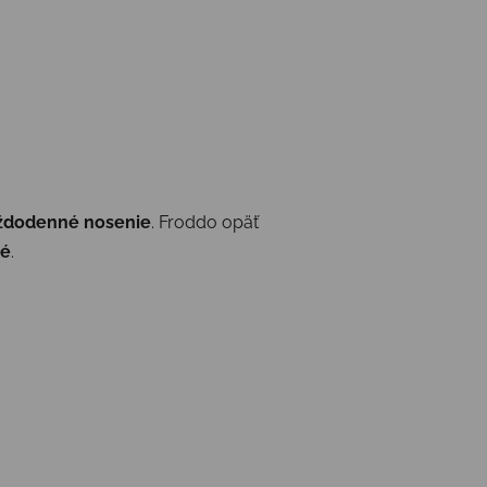
aždodenné nosenie
. Froddo opäť
né
.