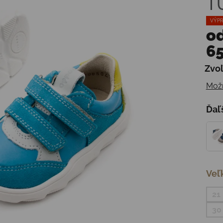
T
VÝPR
o
65
Zvoľ
Jedn
Možn
Ďaľ
Veľ
21
30