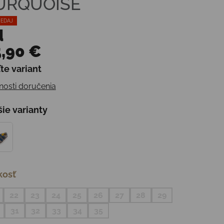
URQUOISE
EDAJ
d
,90 €
te variant
otková cena:
osti doručenia
šie varianty
kosť
22
23
24
25
26
27
28
29
31
32
33
34
35