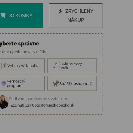
ZRÝCHLENÝ
DO KOŠÍKA
NÁKUP
yberte správne
užite rýchle odkazy nižšie.
Nadmerkový
Veľkostná tabuľka
ťahák
Vernostný
Strážiť dostupnosť
program
Radi vám pomôžeme s výberom
+421 948 123 802
info@jezkobezko.sk