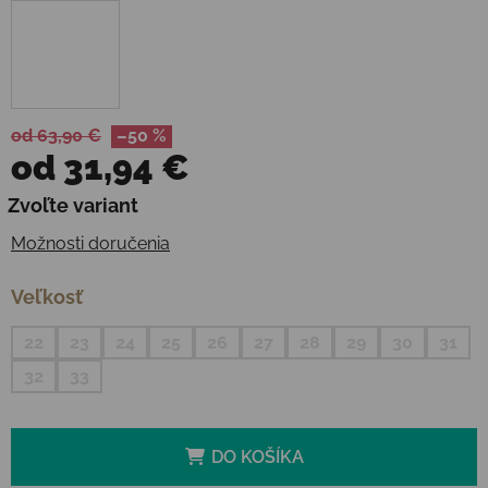
od 63,90 €
–50 %
od
31,94 €
Jednotková cena:
Zvoľte variant
Možnosti doručenia
Veľkosť
22
23
24
25
26
27
28
29
30
31
32
33
DO KOŠÍKA