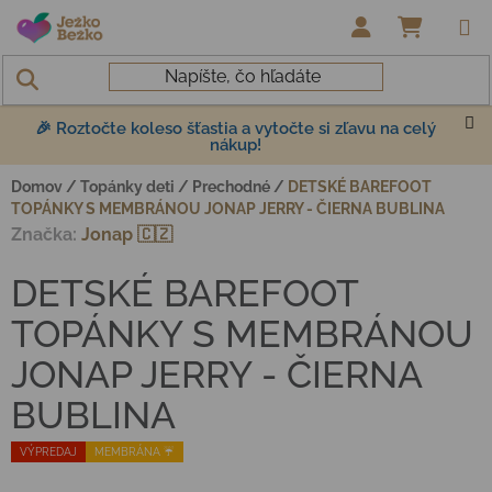
Prejsť na obsah
NÁKUP
🎉 Roztočte koleso šťastia a vytočte si zľavu na celý
nákup!
Domov
/
Topánky deti
/
Prechodné
/
DETSKÉ BAREFOOT
TOPÁNKY S MEMBRÁNOU JONAP JERRY - ČIERNA BUBLINA
Značka:
Jonap 🇨🇿
DETSKÉ BAREFOOT
TOPÁNKY S MEMBRÁNOU
JONAP JERRY - ČIERNA
BUBLINA
VÝPREDAJ
MEMBRÁNA ☔️