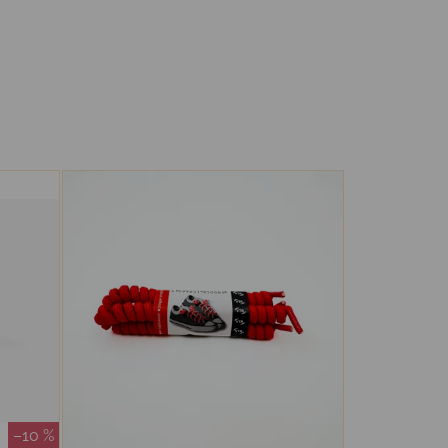
–10 %