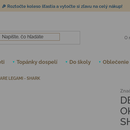
🎉 Roztočte koleso šťastia a vytočte si zľavu na celý nákup!
O 
ti
Topánky dospelí
Do školy
Oblečenie
ARE LEGAMI - SHARK
Zna
D
O
S