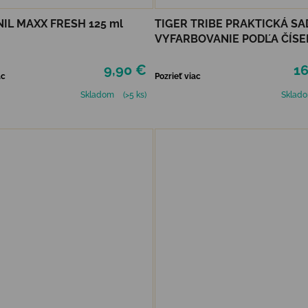
IL MAXX FRESH 125 ml
TIGER TRIBE PRAKTICKÁ SA
VYFARBOVANIE PODĽA ČÍSEL
RAINBOW GARDEN
9,90 €
16
ac
Pozrieť viac
Skladom
(>5 ks)
Sklad