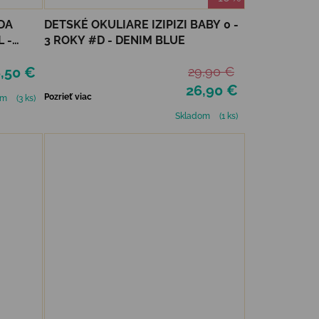
DA
DETSKÉ OKULIARE IZIPIZI BABY 0 -
 -
3 ROKY #D - DENIM BLUE
,50 €
29,90 €
26,90 €
Pozrieť viac
om
(3 ks)
Skladom
(1 ks)