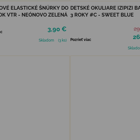
OVÉ ELASTICKÉ ŠNÚRKY DO
DETSKÉ OKULIARE IZIPIZI BA
K VTR - NEÓNOVO ZELENÁ
3 ROKY #C - SWEET BLUE
3,90 €
29
ac
26
Pozrieť viac
Skladom
(3 ks)
Sklad