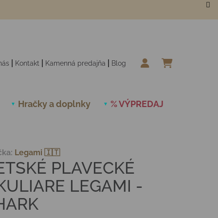
nás
Kontakt
Kamenná predajňa
Blog
NÁKUPN
Hračky a doplnky
% VÝPREDAJ
Novinky
čka:
Legami 🇮🇹
ETSKÉ PLAVECKÉ
KULIARE LEGAMI -
HARK