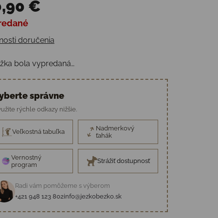
,90 €
redané
otková cena:
osti doručenia
žka bola vypredaná…
yberte správne
užite rýchle odkazy nižšie.
Nadmerkový
Veľkostná tabuľka
ťahák
Vernostný
Strážiť dostupnosť
program
Radi vám pomôžeme s výberom
+421 948 123 802
info@jezkobezko.sk