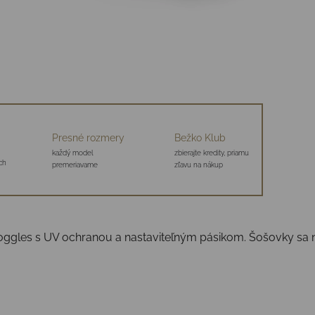
Presné rozmery
Bežko Klub
každý model
zbierajte kredity, priamu
ch
premeriavame
zľavu na nákup
ggles s UV ochranou a nastaviteľným pásikom. Šošovky sa 