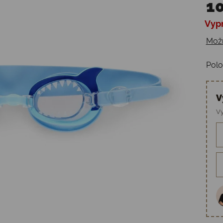
10
Vyp
Jedn
Možn
Polo
V
Vy