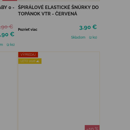
BY 0 -
ŠPIRÁLOVÉ ELASTICKÉ ŠNÚRKY DO
TOPÁNOK VTR - ČERVENÁ
,90 €
3,90 €
Pozrieť viac
,90 €
Skladom
(2 ks)
om
(2 ks)
VÝPREDAJ
LETO 2026 🌊
–10 %