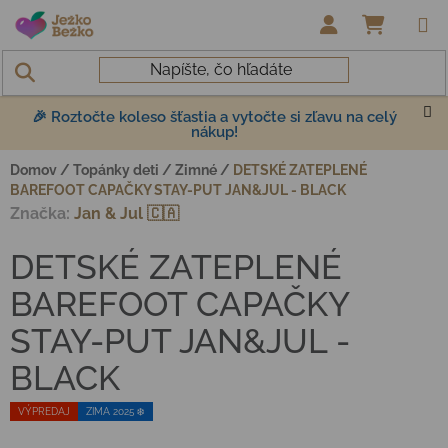
Prejsť na obsah
NÁKUP
🎉 Roztočte koleso šťastia a vytočte si zľavu na celý
nákup!
Domov
/
Topánky deti
/
Zimné
/
DETSKÉ ZATEPLENÉ
BAREFOOT CAPAČKY STAY-PUT JAN&JUL - BLACK
Značka:
Jan & Jul 🇨🇦
DETSKÉ ZATEPLENÉ
BAREFOOT CAPAČKY
STAY-PUT JAN&JUL -
BLACK
VÝPREDAJ
ZIMA 2025 ❄️