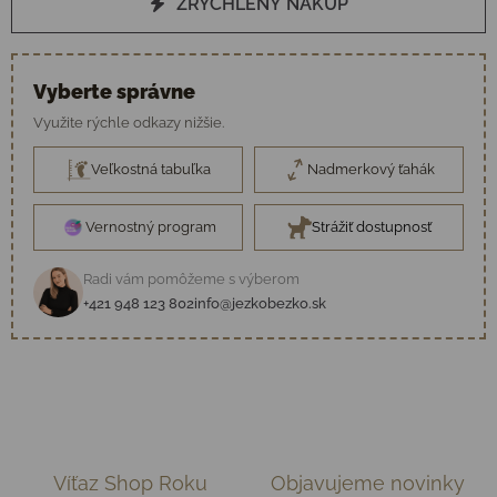
ZRÝCHLENÝ NÁKUP
Vyberte správne
Využite rýchle odkazy nižšie.
Veľkostná tabuľka
Nadmerkový ťahák
Vernostný program
Strážiť dostupnosť
Radi vám pomôžeme s výberom
+421 948 123 802
info@jezkobezko.sk
Víťaz Shop Roku
Objavujeme novinky