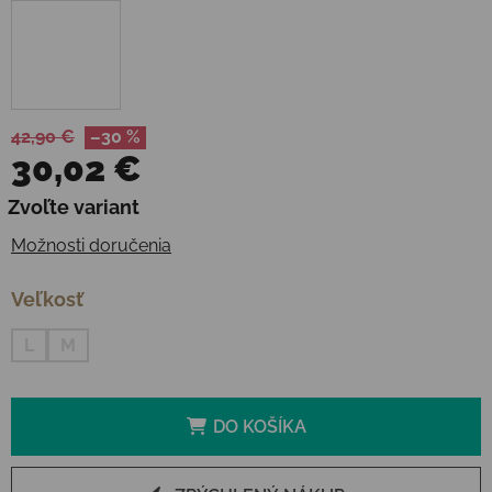
42,90 €
–30 %
30,02 €
Jednotková cena:
Zvoľte variant
Možnosti doručenia
Veľkosť
L
M
DO KOŠÍKA