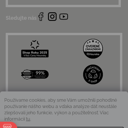
Sledujte nás
Používame cookies, aby sme Vám umožnili pohodlné
používanie nášho webu a vďaka analýze dát neustále
zlepšovali jeho funkcie, výkon a použiteľnosť. Viac
informácií
tu
.