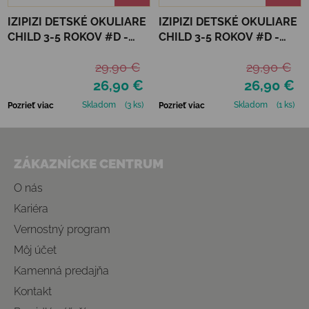
IZIPIZI DETSKÉ OKULIARE
IZIPIZI DETSKÉ OKULIARE
CHILD 3-5 ROKOV #D -
CHILD 3-5 ROKOV #D -
MACCHIATO
NAVY BLUE POLARIZED
29,90 €
29,90 €
26,90 €
26,90 €
Skladom
(3 ks)
Skladom
(1 ks)
Pozrieť viac
Pozrieť viac
Zápätie
ZÁKAZNÍCKE CENTRUM
O nás
Kariéra
Vernostný program
Môj účet
Kamenná predajňa
Kontakt