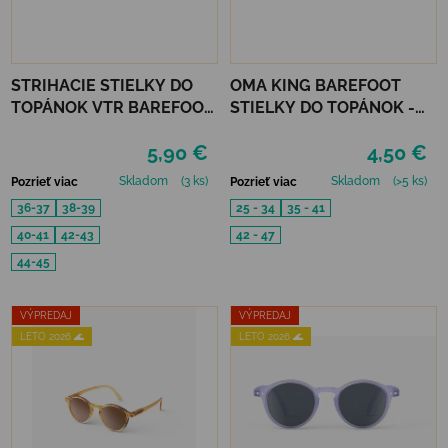
STRIHACIE STIELKY DO
OMA KING BAREFOOT
TOPÁNOK VTR BAREFOOT
STIELKY DO TOPÁNOK -
ALU-VLNA
CORK FRESH
5,90 €
4,50 €
PROTIŠMYKOVÉ
Skladom
(3 ks)
Skladom
(>5 ks)
Pozrieť viac
Pozrieť viac
36-37
38-39
25 - 34
35 - 41
40-41
42-43
42 - 47
44-45
VÝPREDAJ
VÝPREDAJ
LETO 2026 🌊
LETO 2026 🌊