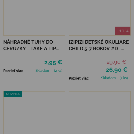
–10 %
NÁHRADNÉ TUHY DO
IZIPIZI DETSKÉ OKULIARE
CERUZKY - TAKE A TIP
CHILD 5-7 ROKOV #D -
REFILL SET
NAVY BLUE POLARIZED
2,95 €
29,90 €
26,90 €
Skladom
(2 ks)
Pozrieť viac
Skladom
(2 ks)
Pozrieť viac
NOVINKA