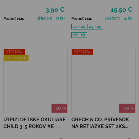
VTR - NEÓNOVO ZELENÁ
PÁRY - MUSTARD, SMOKE,
3,90 €
15,50 €
SKIN
Skladom
(3 ks)
Skladom
(4 ks)
Pozrieť viac
Pozrieť viac
20 - 22
23 - 25
26 - 27
VÝPREDAJ
VÝPREDAJ
LETO 2026 🌊
–10 %
–70 %
IZIPIZI DETSKÉ OKULIARE
GRECH & CO. PRÍVESOK
CHILD 3-5 ROKOV #E -
NA RETIAZKE SET 2KS
NAVY BLUE
PEACE