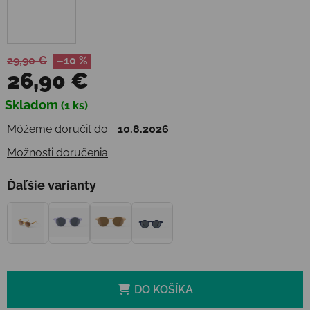
29,90 €
–10 %
26,90 €
Jednotková cena:
Skladom
(1 ks)
Môžeme doručiť do:
10.8.2026
Možnosti doručenia
Ďaľšie varianty
DO KOŠÍKA