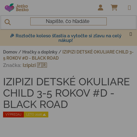
Prejsť na obsah
NÁKUP
🎉 Roztočte koleso šťastia a vytočte si zľavu na celý
nákup!
Domov
/
Hračky a doplnky
/
IZIPIZI DETSKÉ OKULIARE CHILD 3-
5 ROKOV #D - BLACK ROAD
Značka:
Izipizi 🇫🇷
IZIPIZI DETSKÉ OKULIARE
CHILD 3-5 ROKOV #D -
BLACK ROAD
VÝPREDAJ
LETO 2026 🌊