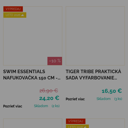
VÝPREDAJ
LETO 2026 🌊
–10 %
SWIM ESSENTIALS
TIGER TRIBE PRAKTICKÁ
NAFUKOVAČKA 150 CM -
SADA VYFARBOVANIE
ČAJKA
PODĽA ČÍSEL - RAINBOW
26,90 €
16,50 €
GARDEN
24,20 €
Skladom
(3 ks)
Pozrieť viac
Skladom
(2 ks)
Pozrieť viac
VÝPREDAJ
LETO 2026 🌊