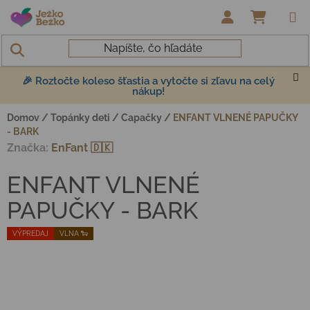
Prejsť na obsah
NÁKUP
🎉 Roztočte koleso šťastia a vytočte si zľavu na celý
nákup!
Domov
/
Topánky deti
/
Capačky
/
ENFANT VLNENÉ PAPUČKY
- BARK
Značka:
EnFant 🇩🇰
ENFANT VLNENÉ
PAPUČKY - BARK
VÝPREDAJ
VLNA 🐑