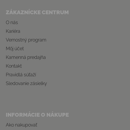
Zápätie
ZÁKAZNÍCKE CENTRUM
O nás
Kariéra
Vernostný program
Môj účet
Kamenná predajňa
Kontakt
Pravidlá súťaží
Sledovanie zásielky
INFORMÁCIE O NÁKUPE
Ako nakupovať