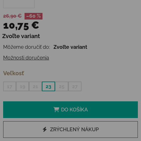
26,90 €
–60 %
10,75 €
Jednotková cena:
Zvoľte variant
Môžeme doručiť do:
Zvoľte variant
Možnosti doručenia
Veľkosť
17
19
21
23
25
27
DO KOŠÍKA
ZRÝCHLENÝ NÁKUP