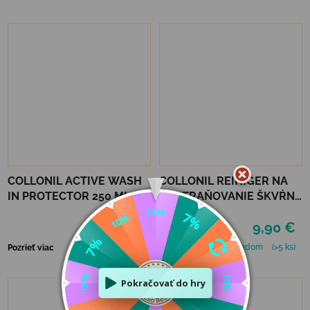
COLLONIL ACTIVE WASH
COLLONIL REINIGER NA
IN PROTECTOR 250 ML
ODSTRAŇOVANIE ŠKVŔN
200 ML
16,90 €
9,90 €
Skladom
(>5 ks)
Skladom
(>5 ks)
Pozrieť viac
Pozrieť viac