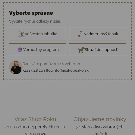
Vyberte správne
Využite rýchle odkazy nižšie.
Veľkostná tabuľka
Nadmerkový ťahák
Vernostný program
Strážiť dostupnosť
Radi vám pomôžeme s výberom
+421 948 123 802
info@jezkobezko.sk
Víťaz Shop Roku
Objavujeme novinky
cena odbornej poroty Heureka
34 starostlivo vybraných
za rok 2025
značiek