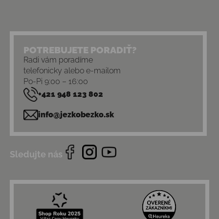
POTREBUJETE PORADIŤ?
Radi vám poradíme
telefonicky alebo e-mailom
Po-Pi 9:00 – 16:00
+421 948 123 802
info@jezkobezko.sk
Sledujte nás