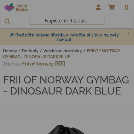
Prejsť na obsah
NÁKUP
🎉 Roztočte koleso šťastia a vytočte si zľavu na celý
nákup!
Domov
/
Do školy
/
Vrecká na prezúvky
/
FRII OF NORWAY
GYMBAG - DINOSAUR DARK BLUE
Značka:
Frii of Norway 🇳🇴
FRII OF NORWAY GYMBAG
- DINOSAUR DARK BLUE