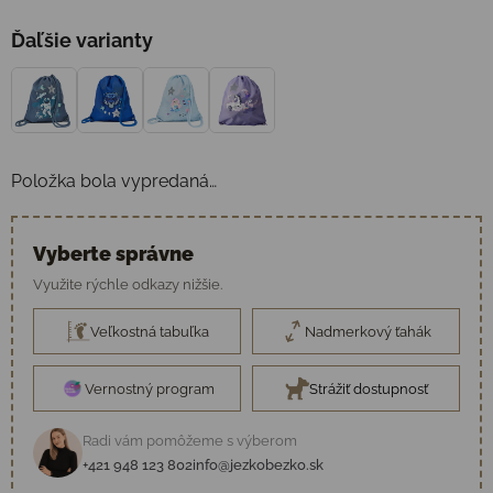
Ďaľšie varianty
Položka bola vypredaná…
Vyberte správne
Využite rýchle odkazy nižšie.
Veľkostná tabuľka
Nadmerkový ťahák
Vernostný program
Strážiť dostupnosť
Radi vám pomôžeme s výberom
+421 948 123 802
info@jezkobezko.sk