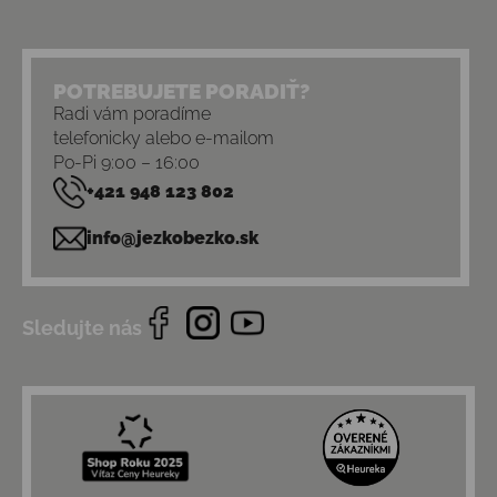
POTREBUJETE PORADIŤ?
Radi vám poradíme
telefonicky alebo e-mailom
Po-Pi 9:00 – 16:00
+421 948 123 802
info@jezkobezko.sk
Sledujte nás