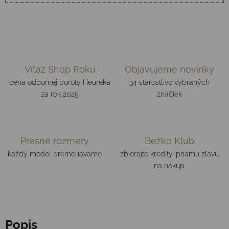
Víťaz Shop Roku
Objavujeme novinky
cena odbornej poroty Heureka
34 starostlivo vybraných
za rok 2025
značiek
Presné rozmery
Bežko Klub
každý model premeriavame
zbierajte kredity, priamu zľavu
na nákup
Popis