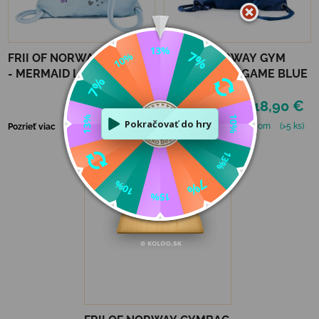
FRII OF NORWAY GYMBAG
FRII OF NORWAY GYM
- MERMAID LIGHT BLUE
BAG - ROBOT GAME BLUE
18,90 €
18,90 €
Skladom
(>5 ks)
Skladom
(>5 ks)
Pozrieť viac
Pozrieť viac