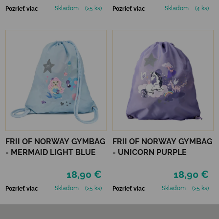
Skladom
(>5 ks)
Skladom
(4 ks)
Pozrieť viac
Pozrieť viac
FRII OF NORWAY GYMBAG
FRII OF NORWAY GYMBAG
- MERMAID LIGHT BLUE
- UNICORN PURPLE
18,90 €
18,90 €
Skladom
(>5 ks)
Skladom
(>5 ks)
Pozrieť viac
Pozrieť viac
Zápätie