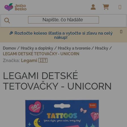
Prejsť na obsah
NÁKUP
🎉 Roztočte koleso šťastia a vytočte si zľavu na celý
nákup!
Domov
/
Hračky a doplnky
/
Hračky a tvorenie
/
Hračky
/
LEGAMI DETSKÉ TETOVAČKY - UNICORN
Značka:
Legami 🇮🇹
LEGAMI DETSKÉ
TETOVAČKY - UNICORN