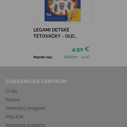
LEGAMI DETSKÉ
TETOVAČKY - OLD
SCHOOL
4,90 €
Skladom
(4 ks)
Pozrieť viac
Zápätie
ZÁKAZNÍCKE CENTRUM
O nás
Kariéra
Vernostný program
Môj účet
Kamenná predajňa