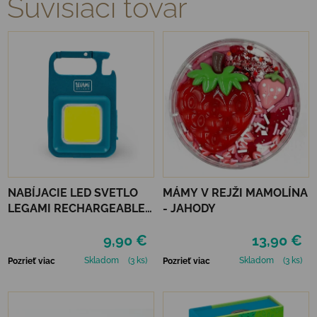
Súvisiaci tovar
NABÍJACIE LED SVETLO
MÁMY V REJŽI MAMOLÍNA
LEGAMI RECHARGEABLE
- JAHODY
COB LED LIGHT
9,90 €
13,90 €
Skladom
(3 ks)
Skladom
(3 ks)
Pozrieť viac
Pozrieť viac