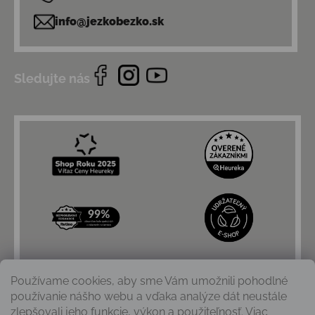
info@jezkobezko.sk
Sledujte nás
Používame cookies, aby sme Vám umožnili pohodlné
používanie nášho webu a vďaka analýze dát neustále
zlepšovali jeho funkcie, výkon a použiteľnosť. Viac