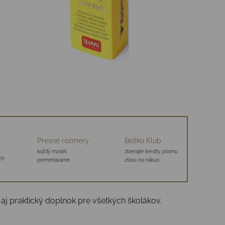
Presné rozmery
Bežko Klub
každý model
zbierajte kredity, priamu
ch
premeriavame
zľavu na nákup
j praktický doplnok pre všetkých školákov.