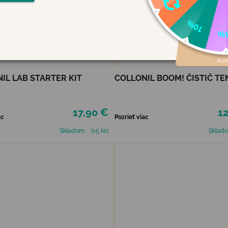
IL LAB STARTER KIT
COLLONIL BOOM! ČISTIČ TE
17,90 €
12
ac
Pozrieť viac
Skladom
(>5 ks)
Sklad