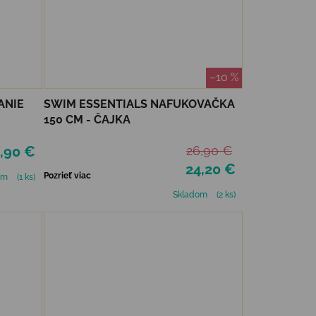
–10 %
ANIE
SWIM ESSENTIALS NAFUKOVAČKA
150 CM - ČAJKA
,90 €
26,90 €
24,20 €
Pozrieť viac
om
(1 ks)
Skladom
(2 ks)