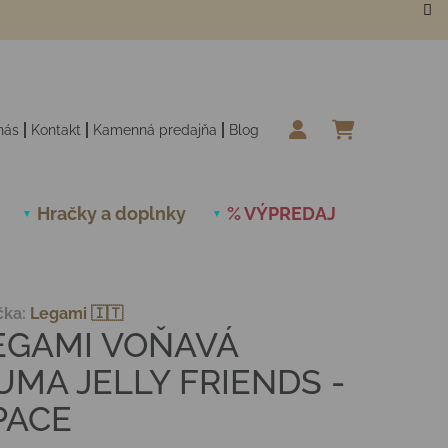
nás
Kontakt
Kamenná predajňa
Blog
NÁKUPN
Hračky a doplnky
% VÝPREDAJ
Novinky
čka:
Legami 🇮🇹
EGAMI VOŇAVÁ
UMA JELLY FRIENDS -
PACE