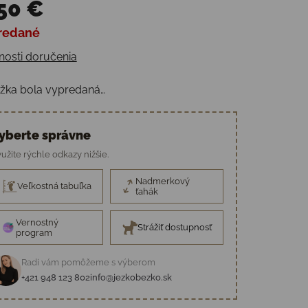
50 €
redané
otková cena:
osti doručenia
žka bola vypredaná…
yberte správne
užite rýchle odkazy nižšie.
Nadmerkový
Veľkostná tabuľka
ťahák
Vernostný
Strážiť dostupnosť
program
Radi vám pomôžeme s výberom
+421 948 123 802
info@jezkobezko.sk