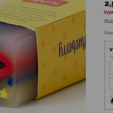
2,
Vyp
Jedn
Možn
Polo
V
Vy