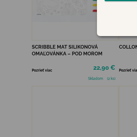
SCRIBBLE MAT SILIKONOVÁ
COLLON
OMAĽOVÁNKA – POD MOROM
22,90 €
Pozrieť viac
Pozrieť vi
Skladom
(2 ks)