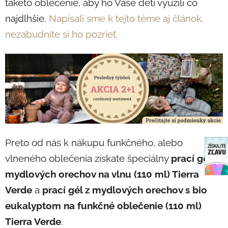
takéto oblečenie, aby ho Vaše deti využili čo
najdlhšie.
Napísali sme k tejto téme aj článok,
nezabudnite si ho pozrieť.
Preto od nás k nákupu funkčného, alebo
vlneného oblečenia získate špeciálny
prací gél z
mydlových orechov na vlnu (110 ml) Tierra
Verde
a
prací gél z mydlových orechov s bio
eukalyptom na funkčné oblečenie (110 ml)
Tierra Verde
.