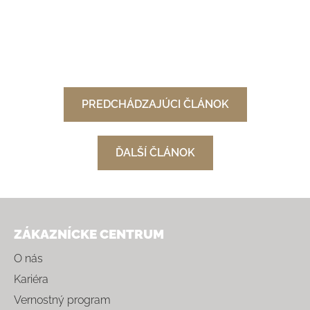
PREDCHÁDZAJÚCI ČLÁNOK
ĎALŠÍ ČLÁNOK
Zápätie
ZÁKAZNÍCKE CENTRUM
O nás
Kariéra
Vernostný program