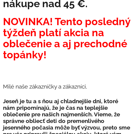
nákupe nad 45 €.
NOVINKA! Tento posledný
týždeň platí akcia na
oblečenie a aj prechodné
topánky!
Milé naše zákazníčky a zákazníci,
Jeseň je tu a s ňou aj chladnejšie dni, ktoré
nám pripomínajú, že je čas na teplejšie
oblečenie pre našich najmenších. Vieme, že
správne obliecť deti do premenlivého
jesenného počasia môže byť výzvou, preto sme
pre vás pripravili špeciálnu akciu, ktorá vám