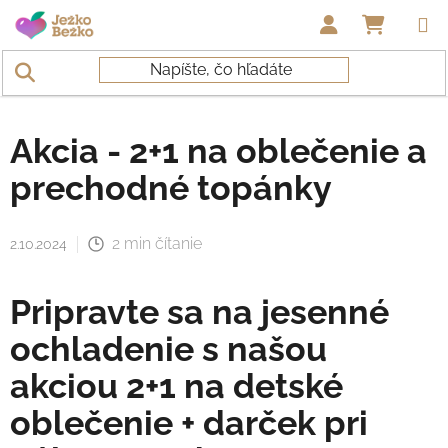
Prejsť na obsah
NÁKUP
Domov
/
Novinky a tipy
/
AKCIA - 2+1 NA OBLEČENIE A
PRECHODNÉ TOPÁNKY
Akcia - 2+1 na oblečenie a
prechodné topánky
2 min čítanie
2.10.2024
Pripravte sa na jesenné
ochladenie s našou
akciou 2+1 na detské
oblečenie + darček pri