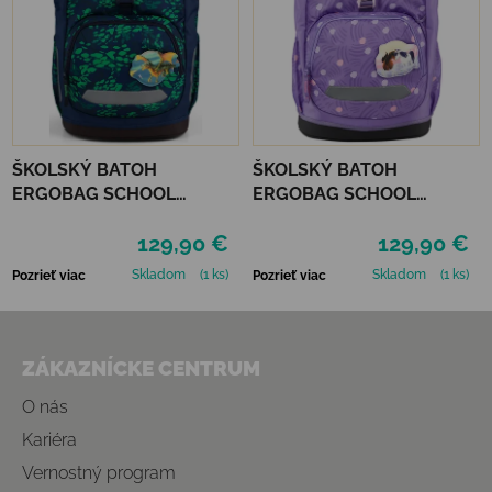
ŠKOLSKÝ BATOH
ŠKOLSKÝ BATOH
ERGOBAG SCHOOL
ERGOBAG SCHOOL
BACKPACK FLEX -
BACKPACK FLEX -
129,90 €
129,90 €
FIREBEAR DRAGON
PONYBEARADISE
Skladom
(1 ks)
Skladom
(1 ks)
Pozrieť viac
Pozrieť viac
Zápätie
ZÁKAZNÍCKE CENTRUM
O nás
Kariéra
Vernostný program