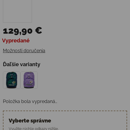
129,90 €
Jednotková cena:
Vypredané
Možnosti doručenia
Ďaľšie varianty
Položka bola vypredaná…
Vyberte správne
Využite rýchle odkazy nižšie.