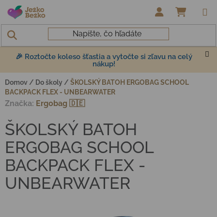
Prejsť na obsah
NÁKUP
🎉 Roztočte koleso šťastia a vytočte si zľavu na celý
nákup!
Domov
/
Do školy
/
ŠKOLSKÝ BATOH ERGOBAG SCHOOL
BACKPACK FLEX - UNBEARWATER
Značka:
Ergobag 🇩🇪
ŠKOLSKÝ BATOH
ERGOBAG SCHOOL
BACKPACK FLEX -
UNBEARWATER