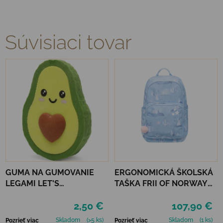
Súvisiaci tovar
GUMA NA GUMOVANIE
ERGONOMICKÁ ŠKOLSKÁ
LEGAMI LET'S
TAŠKA FRII OF NORWAY
AVOCUDDLE
ACTIVE 22L - LIGHT BLUE
2,50 €
107,90 €
BUNNY
Skladom
(>5 ks)
Skladom
(1 ks)
Pozrieť viac
Pozrieť viac