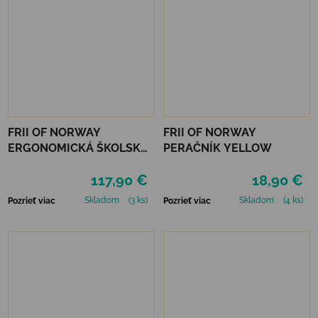
FRII OF NORWAY
FRII OF NORWAY
ERGONOMICKÁ ŠKOLSKÁ
PERAČNÍK YELLOW
TAŠKA FRII EASY 22 L -
117,90 €
18,90 €
MERMAID LIGHT BLUE
Skladom
(3 ks)
Skladom
(4 ks)
Pozrieť viac
Pozrieť viac