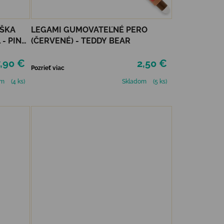
AŠKA
LEGAMI GUMOVATEĽNÉ PERO
 - PINK
(ČERVENÉ) - TEDDY BEAR
,90 €
2,50 €
Pozrieť viac
om
(4 ks)
Skladom
(5 ks)