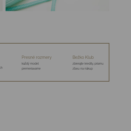
Presné rozmery
Bežko Klub
každý model
zbierajte kredity, priamu
ch
premeriavame
zľavu na nákup