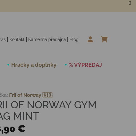
nás
Kontakt
Kamenná predajňa
Blog
NÁKUPN
Hračky a doplnky
% VÝPREDAJ
Novinky
čka:
Frii of Norway 🇳🇴
RII OF NORWAY GYM
AG MINT
,90 €