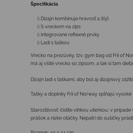
Špecifikácia
Dizajn kombinuje hravosť a štýl
S vreckom na zips
Integrované reflexné prvky
Ladí s taškou
Vrecko na prezúvky, tzv. gym bag od Frii of No
má aj všité vrecko so zipsom, a tak si tam dieť
Dizajn ladí s taškami, aby bol aj dizajnový záži
Tašky a doplnky Frii of Norway spĺňajú vysok
Starostlivosť: čistite vlhkou utierkou, v prí
prášok a nízke otáčky. Nepatrí do sušičky prádl
Rozmer: 40 x 34 cm.