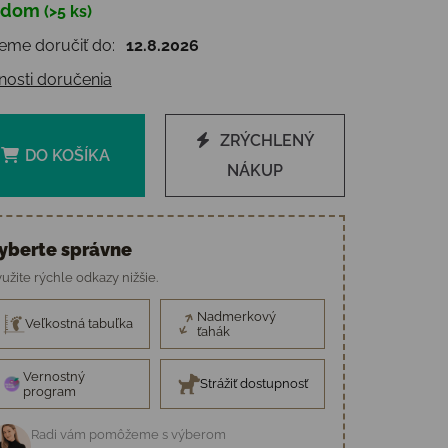
adom
(>5 ks)
otková cena:
me doručiť do:
12.8.2026
osti doručenia
ZRÝCHLENÝ
DO KOŠÍKA
NÁKUP
yberte správne
užite rýchle odkazy nižšie.
Nadmerkový
Veľkostná tabuľka
ťahák
Vernostný
Strážiť dostupnosť
program
Radi vám pomôžeme s výberom