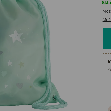
Skl
Jedn
Môže
Možn
V
Vy