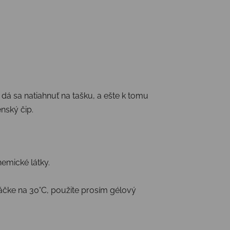
dá sa natiahnuť na tašku, a ešte k tomu
nský čip.
emické látky.
ráčke na 30°C, použite prosím gélový