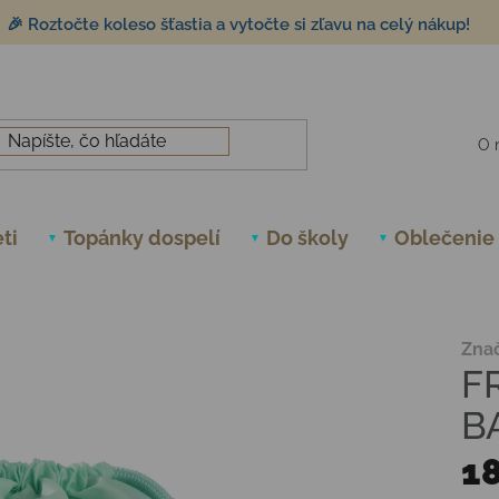
🎉 Roztočte koleso šťastia a vytočte si zľavu na celý nákup!
O 
ti
Topánky dospelí
Do školy
Oblečenie
Zna
F
B
18