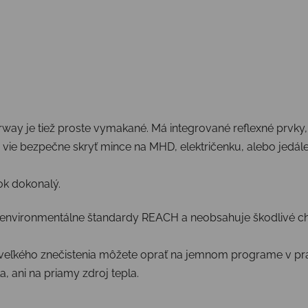
rway je tiež proste vymakané. Má integrované reflexné prvky, 
a vie bezpečne skryť mince na MHD, električenku, alebo jedále
tok dokonalý.
é environmentálne štandardy REACH a neobsahuje škodlivé ch
pade veľkého znečistenia môžete oprať na jemnom programe v p
a, ani na priamy zdroj tepla.