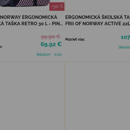
–30 %
F NORWAY ERGONOMICKÁ
ERGONOMICKÁ ŠKOLSKÁ T
Á TAŠKA RETRO 30 L - PINK
FRII OF NORWAY ACTIVE 22L
HEART
99,90 €
107
Pozrieť viac
69,92 €
ac
Sklad
Skladom
(1 ks)