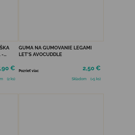
AŠKA
GUMA NA GUMOVANIE LEGAMI
 -
LET'S AVOCUDDLE
,90 €
2,50 €
Pozrieť viac
om
(2 ks)
Skladom
(>5 ks)