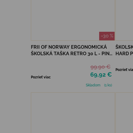
–30 %
FRII OF NORWAY ERGONOMICKÁ
ŠKOLS
ŠKOLSKÁ TAŠKA RETRO 30 L - PINK
HARD P
STRIPE
RUNBE
99,90 €
Pozrieť vi
69,92 €
Pozrieť viac
Skladom
(1 ks)