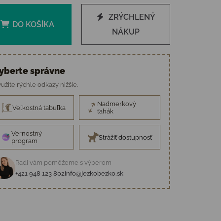
ZRÝCHLENÝ
DO KOŠÍKA
NÁKUP
yberte správne
užite rýchle odkazy nižšie.
Nadmerkový
Veľkostná tabuľka
ťahák
Vernostný
Strážiť dostupnosť
program
Radi vám pomôžeme s výberom
+421 948 123 802
info@jezkobezko.sk