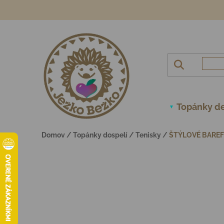
Prejsť na obsah
Topánky de
Domov
/
Topánky dospelí
/
Tenisky
/
ŠTÝLOVÉ BAREF