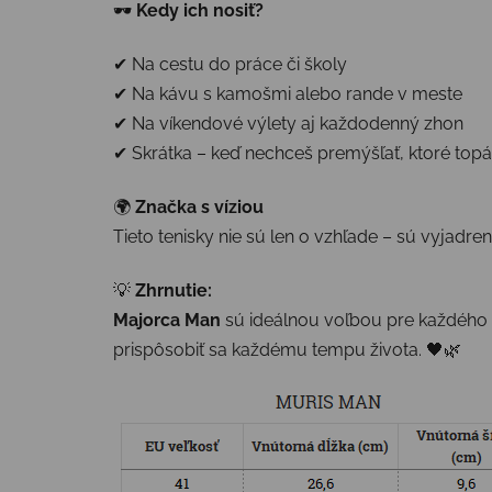
🕶️
Kedy ich nosiť?
✔ Na cestu do práce či školy
✔ Na kávu s kamošmi alebo rande v meste
✔ Na víkendové výlety aj každodenný zhon
✔ Skrátka – keď nechceš premýšľať, ktoré topá
🌍
Značka s víziou
Tieto tenisky nie sú len o vzhľade – sú vyjadre
💡
Zhrnutie:
Majorca Man
sú ideálnou voľbou pre každého 
prispôsobiť sa každému tempu života. 🖤🌿