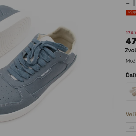
-
VÝPR
119,
47
Zvoľ
Jedn
Možn
Ďaľ
Veľ
41