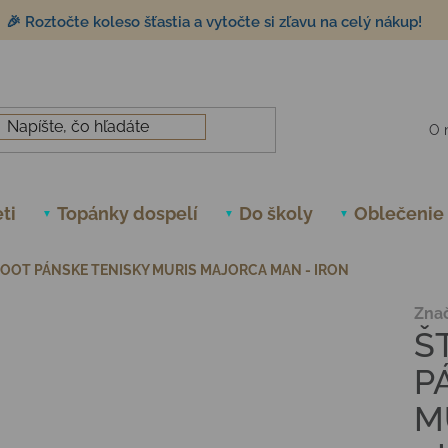
🎉 Roztočte koleso šťastia a vytočte si zľavu na celý nákup!
O 
ti
Topánky dospelí
Do školy
Oblečenie
OOT PÁNSKE TENISKY MURIS MAJORCA MAN - IRON
Zna
Š
P
M