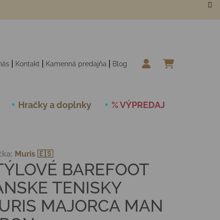
nás
Kontakt
Kamenná predajňa
Blog
NÁKUPN
Hračky a doplnky
% VÝPREDAJ
Novinky
čka:
Muris 🇪🇸
TÝLOVÉ BAREFOOT
ÁNSKE TENISKY
URIS MAJORCA MAN