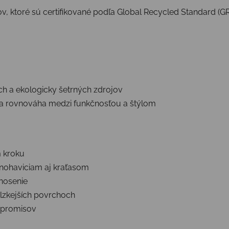
, ktoré sú certifikované podľa Global Recycled Standard (GRS
ch a ekologicky šetrných zdrojov
na rovnováha medzi funkčnosťou a štýlom
m kroku
o nohaviciam aj kraťasom
 nosenie
klzkejších povrchoch
mpromisov