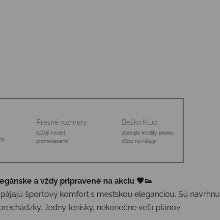
Presné rozmery
Bežko Klub
každý model
zbierajte kredity, priamu
ch
premeriavame
zľavu na nákup
egánske a vždy pripravené na akciu 🖤👟
spájajú športový komfort s mestskou eleganciou. Sú navrhnuté
echádzky. Jedny tenisky, nekonečne veľa plánov.