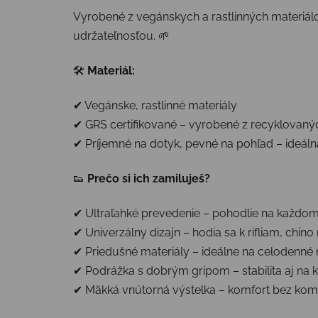
Vyrobené z vegánskych a rastlinných materiálov
udržateľnosťou. 🌱
🛠
Materiál:
✔ Vegánske, rastlinné materiály
✔ GRS certifikované – vyrobené z recyklovaný
✔ Príjemné na dotyk, pevné na pohľad – ideál
👟
Prečo si ich zamiluješ?
✔ Ultraľahké prevedenie – pohodlie na každo
✔ Univerzálny dizajn – hodia sa k rifliam, chin
✔ Priedušné materiály – ideálne na celodenné
✔ Podrážka s dobrým gripom – stabilita aj na 
✔ Mäkká vnútorná výstelka – komfort bez ko