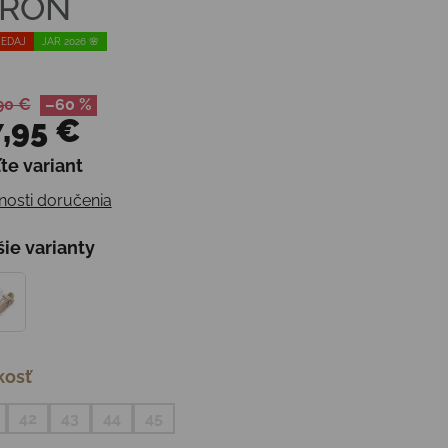
 IRON
EDAJ
JAR 2026 🌸
90 €
–60 %
,95 €
te variant
otková cena:
osti doručenia
šie varianty
kosť
42
43
44
45