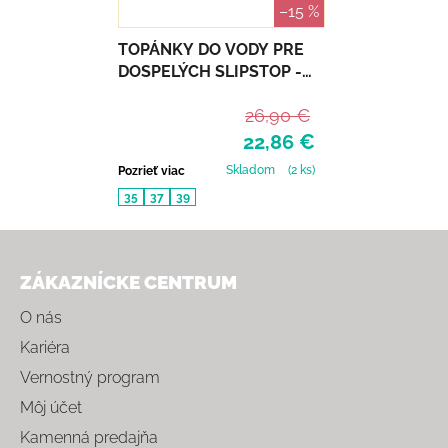
–15 %
TOPÁNKY DO VODY PRE
DOSPELÝCH SLIPSTOP -
BUBBLY
26,90 €
22,86 €
Skladom
(2 ks)
Pozrieť viac
35
37
39
Zápätie
ZÁKAZNÍCKE CENTRUM
O nás
Kariéra
Vernostný program
Môj účet
Kamenná predajňa