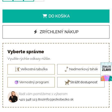
DO KOŠÍKA
ZRÝCHLENÝ NÁKUP
Vyberte správne
Využite rýchle odkazy nižšie.
Veľkostná tabuľka
Nadmerkový ťahák
Vernostný program
Strážiť dostupnosť
Radi vám pomôžeme s výberom
+421 948 123 802
info@jezkobezko.sk