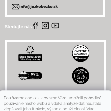
info@jezkobezko.sk
Sledujte nás
Používame cookies, aby sme Vám umožnili pohodlné
používanie nášho webu a vďaka analýze dát neustále
zlepšovali jeho funkcie, výkon a použiteľnosť. Viac