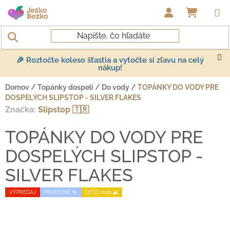
Prejsť na obsah
NÁKUP
🎉 Roztočte koleso šťastia a vytočte si zľavu na celý
nákup!
Domov
/
Topánky dospelí
/
Do vody
/
TOPÁNKY DO VODY PRE
DOSPELÝCH SLIPSTOP - SILVER FLAKES
Značka:
Slipstop 🇹🇷
TOPÁNKY DO VODY PRE
DOSPELÝCH SLIPSTOP -
SILVER FLAKES
VÝPREDAJ
PRATEĽNÉ 🌀
LETO 2026 🌊