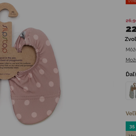
VÝPR
26,9
22
Zvoľ
Jedn
Môže
Možn
Ďaľ
Veľ
35