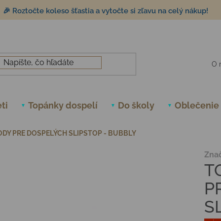
🎉 Roztočte koleso šťastia a vytočte si zľavu na celý nákup!
O 
ti
Topánky dospelí
Do školy
Oblečenie
DY PRE DOSPELÝCH SLIPSTOP - BUBBLY
Zna
T
P
S