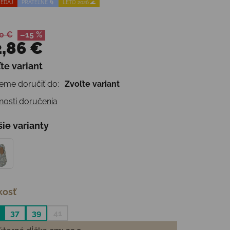
EDAJ
PRATEĽNÉ 🌀
LETO 2026 🌊
0 €
–15 %
,86 €
te variant
otková cena:
me doručiť do:
Zvoľte variant
osti doručenia
šie varianty
kosť
37
39
41