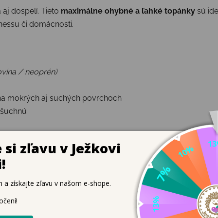
a aj dospelí. Tieto
maximálne ohybné a ľahké topánky
sú ide
lnessu či domácnosti.
ovina / neoprén)
a mokrých aj suchých povrchoch
ašuchnú
u na mokrom povrchu
ny, športovej tašky či kabelky
horúcich dňoch
lačí, pohodlne sa prispôsobí