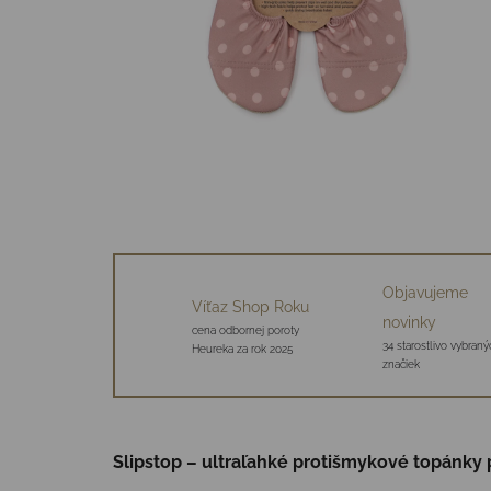
Objavujeme
Víťaz Shop Roku
novinky
cena odbornej poroty
34 starostlivo vybraný
Heureka za rok 2025
značiek
Slipstop – ultraľahké protišmykové topánky 