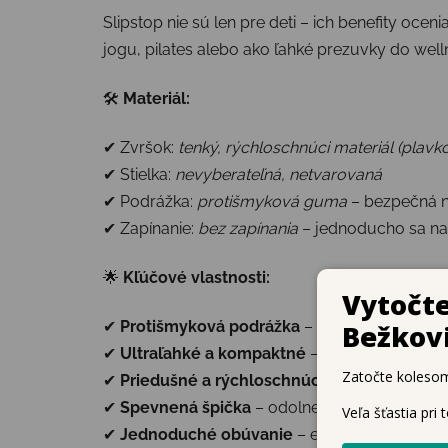
Slipstop nie sú len pre deti – ich benefity oceni
jogu, pilates alebo ako ľahké prezuvky do wel
🛠
Materiál:
✔ Zvršok:
tenký, rýchloschnúci materiál (plavk
✔ Stielka:
nevyberateľná, netvarovaná
✔ Podrážka:
protišmyková guma
– bezpečná n
✔ Zapínanie:
bez zapínania
– jednoducho sa n
🌟
Kľúčové vlastnosti:
✔
Protišmyková podrážka
– zvyšuje stabilit
✔
Ultraľahké a kompaktné
– ideálne do batoži
✔
Priedušné a rýchloschnúce
– komfort aj v 
✔
Spevnená špička
– odolnejšia proti oderu
✔
Jednoduché obúvanie
– elastický okraj net