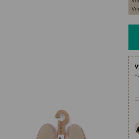
Vnú
Vnú
V
Vy