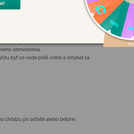
i relax
idlami
priehlavky
očného obmedzenia
žu byť vo vode príliš voľné a šmýkať sa
na chôdzu po asfalte alebo betóne