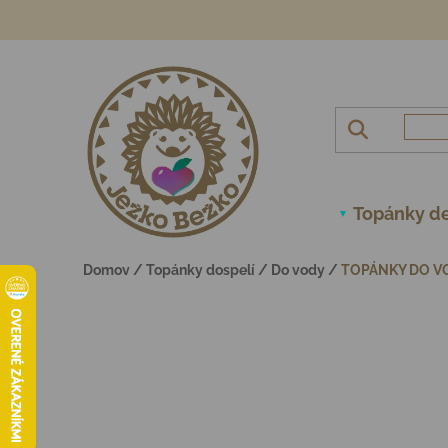
Prejsť na obsah
Topánky de
Domov
/
Topánky dospelí
/
Do vody
/
TOPÁNKY DO VO