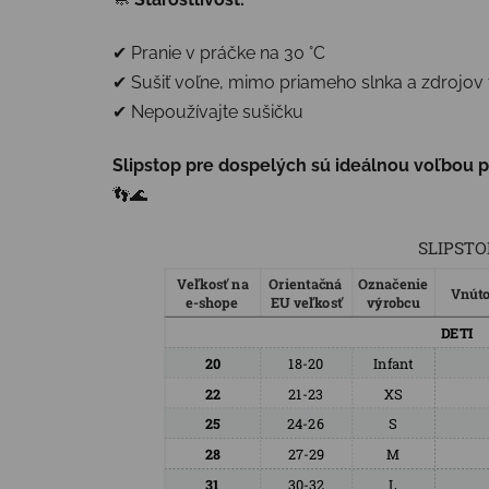
✔ Pranie v práčke na 30 °C
✔ Sušiť voľne, mimo priameho slnka a zdrojov 
✔ Nepoužívajte sušičku
Slipstop pre dospelých sú ideálnou voľbou 
👣🌊