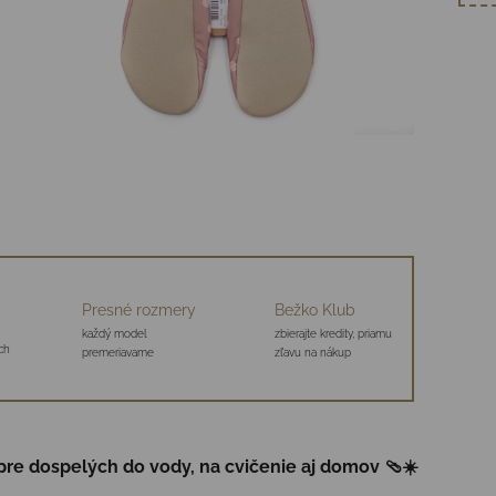
Presné rozmery
Bežko Klub
každý model
zbierajte kredity, priamu
ch
premeriavame
zľavu na nákup
pre dospelých do vody, na cvičenie aj domov 🩴☀️