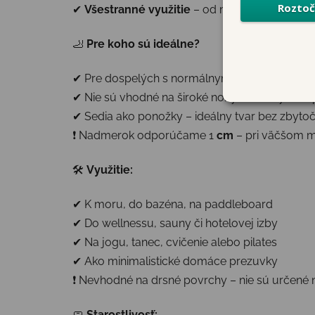
✔
Všestranné využitie
– od mora až po domác
🦶
Pre koho sú ideálne?
✔ Pre dospelých s normálnymi až užšími chod
✔ Nie sú vhodné na široké nohy alebo vysoké 
✔ Sedia ako ponožky – ideálny tvar bez zbyt
❗ Nadmerok odporúčame 1
cm
– pri väčšom mô
🛠
Využitie:
✔ K moru, do bazéna, na paddleboard
✔ Do wellnessu, sauny či hotelovej izby
✔ Na jogu, tanec, cvičenie alebo pilates
✔ Ako minimalistické domáce prezuvky
❗ Nevhodné na drsné povrchy – nie sú určené 
🧼
Starostlivosť: