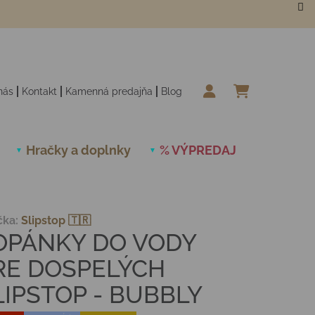
nás
Kontakt
Kamenná predajňa
Blog
NÁKUPN
Hračky a doplnky
% VÝPREDAJ
Novinky
čka:
Slipstop 🇹🇷
OPÁNKY DO VODY
RE DOSPELÝCH
LIPSTOP - BUBBLY