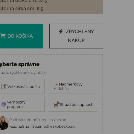
torná dĺžka cm: 22.5
torná šírka cm: 8.5
ZRÝCHLENÝ
DO KOŠÍKA
NÁKUP
yberte správne
užite rýchle odkazy nižšie.
Nadmerkový
Veľkostná tabuľka
ťahák
Vernostný
Strážiť dostupnosť
program
Radi vám pomôžeme s výberom
+421 948 123 802
info@jezkobezko.sk