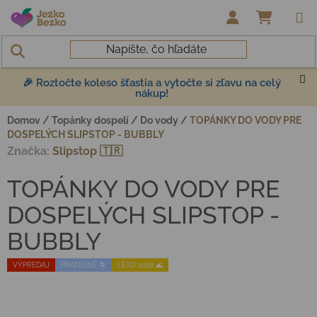
Prejsť na obsah
NÁKUP
🎉 Roztočte koleso šťastia a vytočte si zľavu na celý
nákup!
Domov
/
Topánky dospelí
/
Do vody
/
TOPÁNKY DO VODY PRE
DOSPELÝCH SLIPSTOP - BUBBLY
Značka:
Slipstop 🇹🇷
TOPÁNKY DO VODY PRE
DOSPELÝCH SLIPSTOP -
BUBBLY
VÝPREDAJ
PRATEĽNÉ 🌀
LETO 2026 🌊