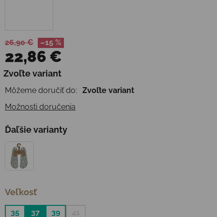
26,90 €
–15 %
22,86 €
Jednotková cena:
Zvoľte variant
Môžeme doručiť do:
Zvoľte variant
Možnosti doručenia
Ďaľšie varianty
Veľkosť
35
37
39
41