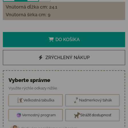
Vnútorná dĺžka cm: 24.1
Vnútorná šírka cm: 9
DO KOŠÍKA
ZRÝCHLENÝ NÁKUP
Vyberte správne
Využite rýchle odkazy nižšie.
Veľkostná tabuľka
Nadmerkový ťahák
Vernostný program
Strážiť dostupnosť