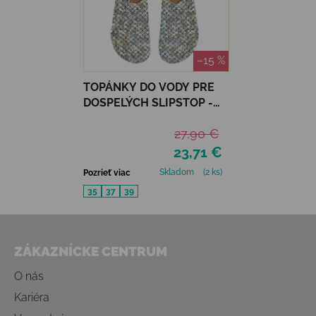
–15 %
TOPÁNKY DO VODY PRE
DOSPELÝCH SLIPSTOP -
SILVER FLAKES
27,90 €
23,71 €
Skladom
(2 ks)
Pozrieť viac
35
37
39
Zápätie
ZÁKAZNÍCKE CENTRUM
O nás
Kariéra