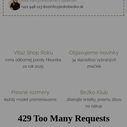
Radi vám pomôžeme s výberom
+421 948 123 802
info@jezkobezko.sk
Víťaz Shop Roku
Objavujeme novinky
cena odbornej poroty Heureka
34 starostlivo vybraných
za rok 2025
značiek
Presné rozmery
Bežko Klub
každý model premeriavame
zbierajte kredity, priamu zľavu
na nákup