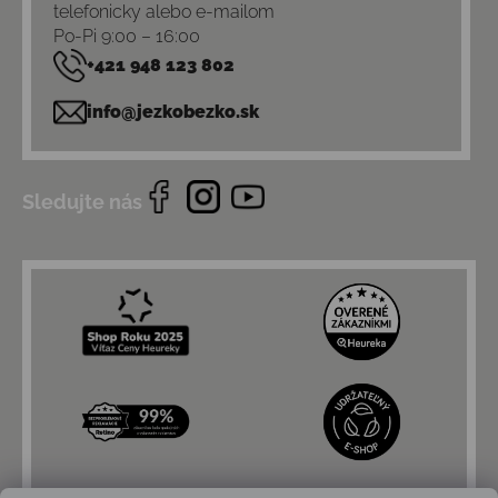
telefonicky alebo e-mailom
Po-Pi 9:00 – 16:00
+421 948 123 802
info@jezkobezko.sk
Sledujte nás