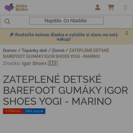
Prejsť na obsah
NÁKUP
🎉 Roztočte koleso šťastia a vytočte si zľavu na celý
nákup!
Domov
/
Topánky deti
/
Zimné
/
ZATEPLENÉ DETSKÉ
BAREFOOT GUMÁKY IGOR SHOES YOGI - MARINO
Značka:
Igor Shoes 🇪🇸
ZATEPLENÉ DETSKÉ
BAREFOOT GUMÁKY IGOR
SHOES YOGI - MARINO
VÝPREDAJ
ZIMA 2025 ❄️