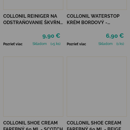
COLLONIL REINIGER NA
COLLONIL WATERSTOP
ODSTRAŇOVANIE ŠKVŔN
KRÉM BORDOVÝ -
200 ML
MAHAGÓN 75 ml
9,90 €
6,90 €
Skladom
(>5 ks)
Skladom
(1 ks)
Pozrieť viac
Pozrieť viac
COLLONIL SHOE CREAM
COLLONIL SHOE CREAM
FAREBNÝ 60 ML - SCOTCH
FAREBNÝ 60 ML - BEIGE