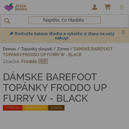
Prejsť na obsah
NÁKUP
🎉 Roztočte koleso šťastia a vytočte si zľavu na celý
nákup!
Domov
/
Topánky dospelí
/
Zimné
/
DÁMSKE BAREFOOT
TOPÁNKY FRODDO UP FURRY W - BLACK
Značka:
Froddo 🇭🇷
DÁMSKE BAREFOOT
TOPÁNKY FRODDO UP
FURRY W - BLACK
VÝPREDAJ
MEMBRÁNA ☔️
VLNA 🐑