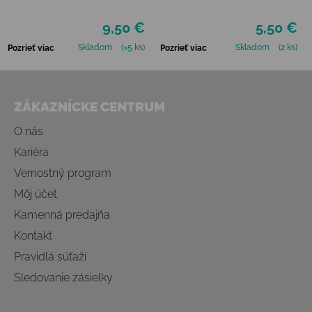
NEUTRÁLNY
ČIERNY
9,50 €
5,50 €
Skladom
(>5 ks)
Skladom
(2 ks)
Pozrieť viac
Pozrieť viac
Zápätie
ZÁKAZNÍCKE CENTRUM
O nás
Kariéra
Vernostný program
Môj účet
Kamenná predajňa
Kontakt
Pravidlá súťaží
Sledovanie zásielky