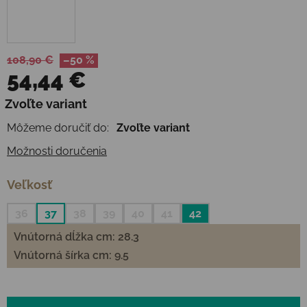
108,90 €
–50 %
54,44 €
Jednotková cena:
Zvoľte variant
Môžeme doručiť do:
Zvoľte variant
Možnosti doručenia
Veľkosť
36
37
38
39
40
41
42
Vnútorná dĺžka cm: 28.3
Vnútorná šírka cm: 9.5