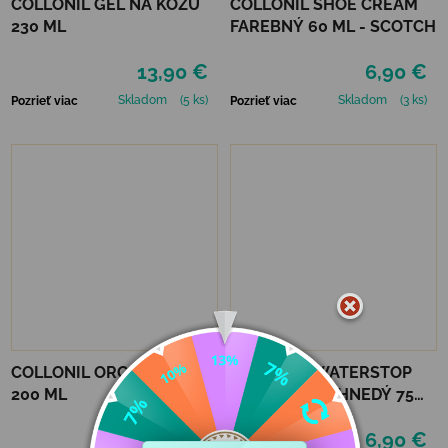
COLLONIL GÉL NA KOŽU
COLLONIL SHOE CREAM
230 ML
FAREBNÝ 60 ML - SCOTCH
13,90 €
6,90 €
Skladom
(5 ks)
Skladom
(3 ks)
Pozrieť viac
Pozrieť viac
COLLONIL ORGANIC CARE
COLLONIL WATERSTOP
200 ML
KRÉM TMAVOHNEDÝ 75
ml
12,50 €
6,90 €