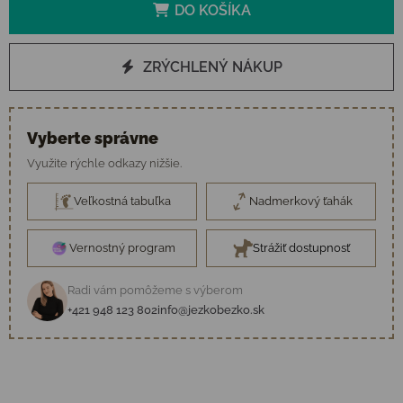
DO KOŠÍKA
ZRÝCHLENÝ NÁKUP
Vyberte správne
Využite rýchle odkazy nižšie.
Veľkostná tabuľka
Nadmerkový ťahák
Vernostný program
Strážiť dostupnosť
Radi vám pomôžeme s výberom
+421 948 123 802
info@jezkobezko.sk