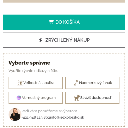
DO KOŠÍKA
ZRÝCHLENÝ NÁKUP
Vyberte správne
Využite rýchle odkazy nižšie.
Veľkostná tabuľka
Nadmerkový ťahák
Vernostný program
Strážiť dostupnosť
Radi vám pomôžeme s výberom
+421 948 123 802
info@jezkobezko.sk