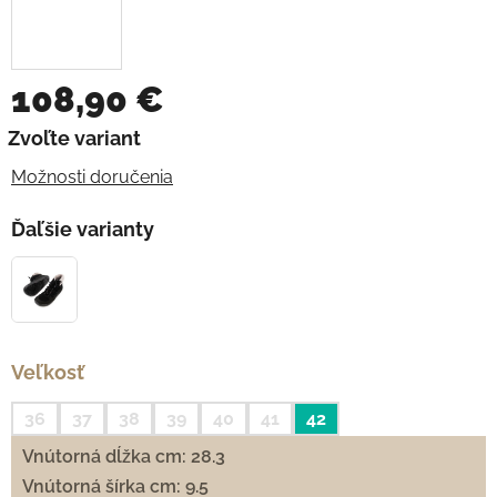
108,90 €
Jednotková cena:
Zvoľte variant
Možnosti doručenia
Ďaľšie varianty
Veľkosť
36
37
38
39
40
41
42
Vnútorná dĺžka cm: 28.3
Vnútorná šírka cm: 9.5