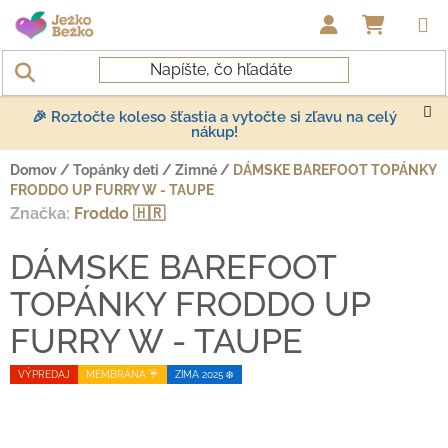
Prejsť na obsah
NÁKUP
🎉 Roztočte koleso šťastia a vytočte si zľavu na celý
nákup!
Domov
/
Topánky deti
/
Zimné
/
DÁMSKE BAREFOOT TOPÁNKY
FRODDO UP FURRY W - TAUPE
Značka:
Froddo 🇭🇷
DÁMSKE BAREFOOT
TOPÁNKY FRODDO UP
FURRY W - TAUPE
VÝPREDAJ
MEMBRÁNA ☔️
ZIMA 2025 ❄️