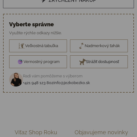
ZRÝCHLENÝ NÁKUP
Vyberte správne
Využite rýchle odkazy nižšie.
Veľkostná tabuľka
Nadmerkový ťahák
Vernostný program
Strážiť dostupnosť
Radi vám pomôžeme s výberom
+421 948 123 802
info@jezkobezko.sk
Víťaz Shop Roku
Objavujeme novinky