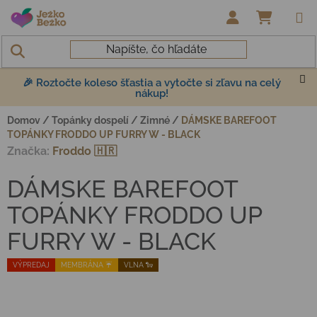
Prejsť na obsah
NÁKUP
🎉 Roztočte koleso šťastia a vytočte si zľavu na celý
nákup!
Domov
/
Topánky dospelí
/
Zimné
/
DÁMSKE BAREFOOT
TOPÁNKY FRODDO UP FURRY W - BLACK
Značka:
Froddo 🇭🇷
DÁMSKE BAREFOOT
TOPÁNKY FRODDO UP
FURRY W - BLACK
VÝPREDAJ
MEMBRÁNA ☔️
VLNA 🐑