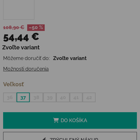
108,90 €
–50 %
54,44 €
Jednotková cena:
Zvoľte variant
Môžeme doručiť do:
Zvoľte variant
Možnosti doručenia
Veľkosť
36
37
38
39
40
41
42
DO KOŠÍKA