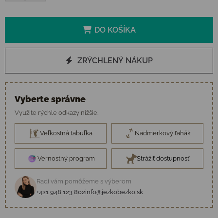
DO KOŠÍKA
ZRÝCHLENÝ NÁKUP
Vyberte správne
Využite rýchle odkazy nižšie.
Veľkostná tabuľka
Nadmerkový ťahák
Vernostný program
Strážiť dostupnosť
Radi vám pomôžeme s výberom
+421 948 123 802
info@jezkobezko.sk