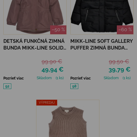
–50 %
–60 %
DETSKÁ FUNKČNÁ ZIMNÁ
MIKK-LINE SOFT GALLERY
BUNDA MIKK-LINE SOLID -
PUFFER ZIMNÁ BUNDA
TWILIGHT MAUVE
RECYCLED - CARLO
99,90 €
99,50 €
49,94 €
39,79 €
Skladom
(1 ks)
Skladom
(1 ks)
Pozrieť viac
Pozrieť viac
92
98
VÝPREDAJ