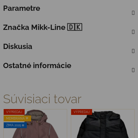
Parametre
Značka
Mikk-Line 🇩🇰
Diskusia
Ostatné informácie
Súvisiaci tovar
VÝPREDAJ
VÝPREDAJ
MEMBRÁNA ☔️
ZIMA 2025 ❄️