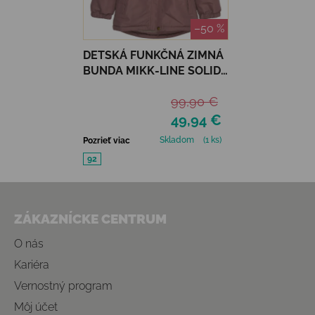
–50 %
DETSKÁ FUNKČNÁ ZIMNÁ
BUNDA MIKK-LINE SOLID -
TWILIGHT MAUVE
99,90 €
49,94 €
Skladom
(1 ks)
Pozrieť viac
92
Zápätie
ZÁKAZNÍCKE CENTRUM
O nás
Kariéra
Vernostný program
Môj účet