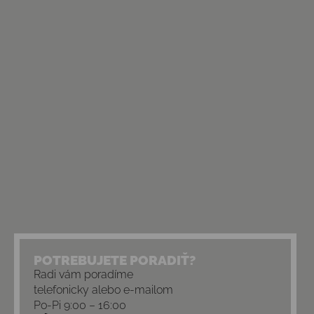
POTREBUJETE PORADIŤ?
Radi vám poradíme
telefonicky alebo e-mailom
Po-Pi 9:00 – 16:00