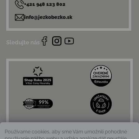
+421 948 123 802
info@jezkobezko.sk
Sledujte nás
Používame cookies, aby sme Vám umožnili pohodlné
používanie nášho webu a vďaka analýze dát neustále