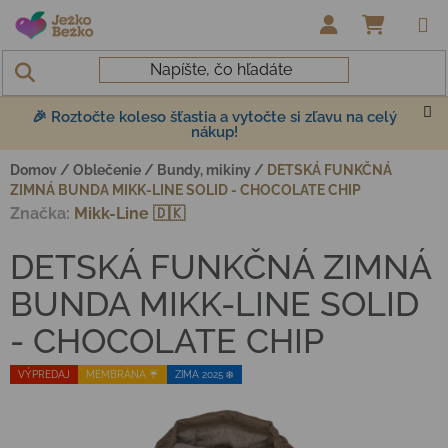
Prejsť na obsah
NÁKUP
🎉 Roztočte koleso šťastia a vytočte si zľavu na celý
nákup!
Domov
/
Oblečenie
/
Bundy, mikiny
/
DETSKÁ FUNKČNÁ
ZIMNÁ BUNDA MIKK-LINE SOLID - CHOCOLATE CHIP
Značka:
Mikk-Line 🇩🇰
DETSKÁ FUNKČNÁ ZIMNÁ
BUNDA MIKK-LINE SOLID
- CHOCOLATE CHIP
VÝPREDAJ
MEMBRÁNA ☔️
ZIMA 2025 ❄️