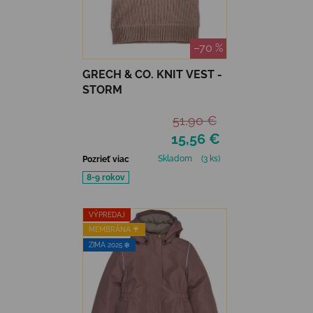
–70 %
GRECH & CO. KNIT VEST -
STORM
51,90 €
15,56 €
Skladom
(3 ks)
Pozrieť viac
8-9 rokov
VÝPREDAJ
MEMBRÁNA ☔️
ZIMA 2025 ❄️