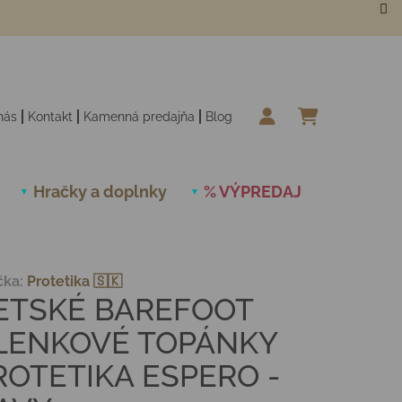
nás
Kontakt
Kamenná predajňa
Blog
NÁKUPN
Hračky a doplnky
% VÝPREDAJ
Novinky
čka:
Protetika 🇸🇰
ETSKÉ BAREFOOT
LENKOVÉ TOPÁNKY
ROTETIKA ESPERO -