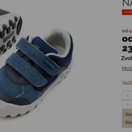
N
VÝPR
od 5
o
23
Zvoľ
Jedn
Možn
Veľ
27
36
Vnú
Vnú