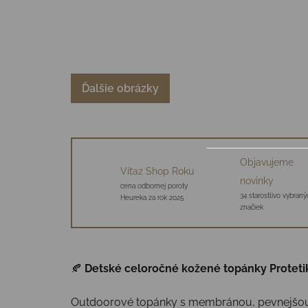
Ďalšie obrázky
Objavujeme
Víťaz Shop Roku
novinky
cena odbornej poroty
34 starostlivo vybraný
Heureka za rok 2025
značiek
🍂
Detské celoročné kožené topánky Protet
Outdoorové topánky s membránou, pevnejšou ko