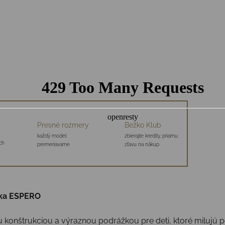
Presné rozmery
Bežko Klub
každý model
zbierajte kredity, priamu
ch
premeriavame
zľavu na nákup
ika ESPERO
nštrukciou a výraznou podrážkou pre deti, ktoré milujú poh