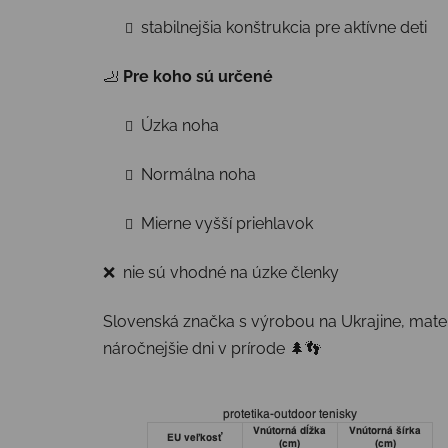
stabilnejšia konštrukcia pre aktívne deti
🦶
Pre koho sú určené
Úzka noha
Normálna noha
Mierne vyšší priehlavok
❌ nie sú vhodné na úzke členky
Slovenská značka s výrobou na Ukrajine, mater
náročnejšie dni v prírode 🌲👣