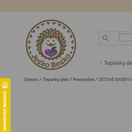
Prejsť na obsah
Topánky de
Domov
/
Topánky deti
/
Prechodné
/
DETSKÉ BAREFO