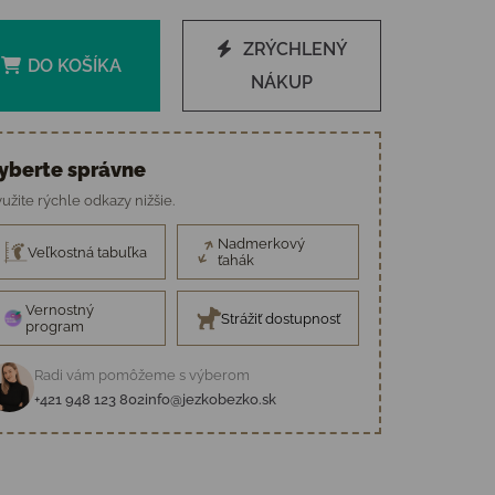
ZRÝCHLENÝ
DO KOŠÍKA
NÁKUP
yberte správne
užite rýchle odkazy nižšie.
Nadmerkový
Veľkostná tabuľka
ťahák
Vernostný
Strážiť dostupnosť
program
Radi vám pomôžeme s výberom
+421 948 123 802
info@jezkobezko.sk