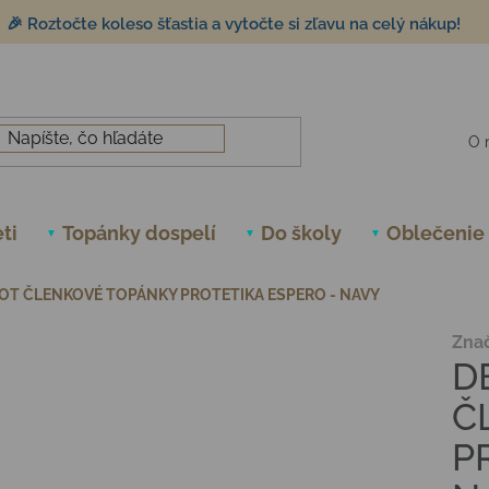
🎉 Roztočte koleso šťastia a vytočte si zľavu na celý nákup!
O 
ti
Topánky dospelí
Do školy
Oblečenie
OT ČLENKOVÉ TOPÁNKY PROTETIKA ESPERO - NAVY
Zna
D
Č
P