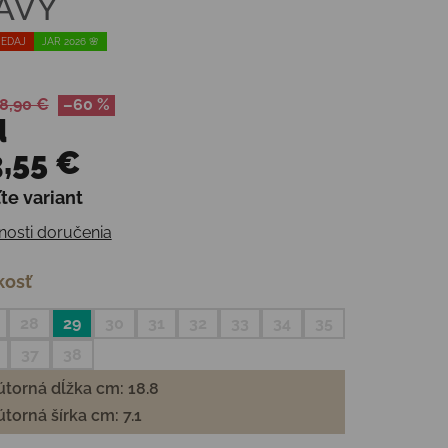
AVY
EDAJ
JAR 2026 🌸
8,90 €
–60 %
d
,55 €
te variant
otková cena:
osti doručenia
kosť
28
29
30
31
32
33
34
35
37
38
torná dĺžka cm: 18.8
torná šírka cm: 7.1