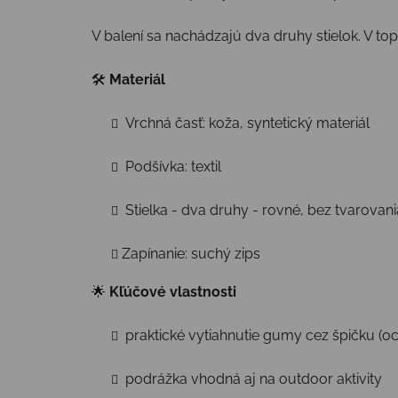
V balení sa nachádzajú dva druhy stielok. V top
🛠
Materiál
Vrchná časť: koža, syntetický materiál
Podšívka: textil
Stielka - dva druhy - rovné, bez tvarovan
Zapínanie: suchý zips
🌟
Kľúčové vlastnosti
praktické vytiahnutie gumy cez špičku (o
podrážka vhodná aj na outdoor aktivity