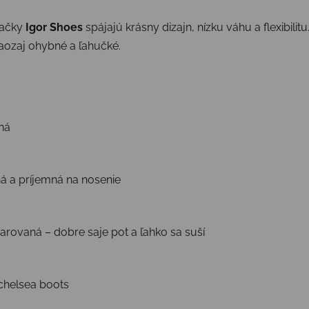
načky
Igor Shoes
spájajú krásny dizajn, nízku váhu a flexibilitu
aozaj ohybné a ľahučké.
ná
á a príjemná na nosenie
arovaná – dobre saje pot a ľahko sa suší
 chelsea boots