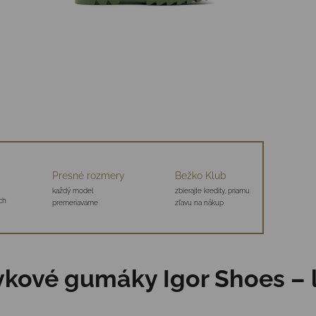
Presné rozmery
Bežko Klub
každý model
zbierajte kredity, priamu
ch
premeriavame
zľavu na nákup
mykové gumáky Igor Shoes – 