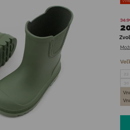
VÝPR
34,9
20
Zvoľ
Jedn
Možn
Veľ
22
30
Vnú
Vnú