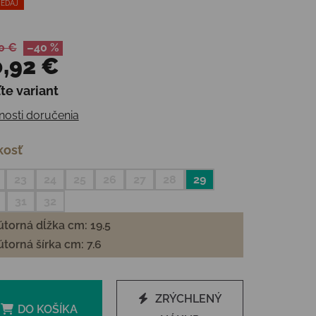
EDAJ
0 €
–40 %
,92 €
te variant
otková cena:
osti doručenia
kosť
23
24
25
26
27
28
29
31
32
torná dĺžka cm: 19.5
torná šírka cm: 7.6
ZRÝCHLENÝ
DO KOŠÍKA