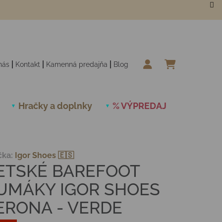
nás
Kontakt
Kamenná predajňa
Blog
NÁKUPN
Hračky a doplnky
% VÝPREDAJ
Novinky
čka:
Igor Shoes 🇪🇸
ETSKÉ BAREFOOT
UMÁKY IGOR SHOES
ERONA - VERDE