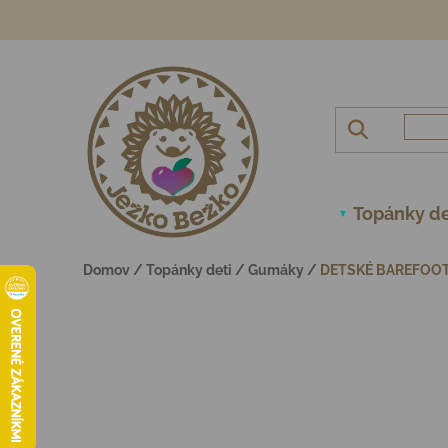
Prejsť na obsah
Topánky de
Domov
/
Topánky deti
/
Gumáky
/
DETSKÉ BAREFOOT