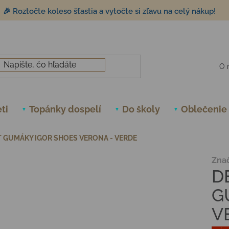
🎉 Roztočte koleso šťastia a vytočte si zľavu na celý nákup!
O 
ti
Topánky dospelí
Do školy
Oblečenie
 GUMÁKY IGOR SHOES VERONA - VERDE
Zna
D
G
V