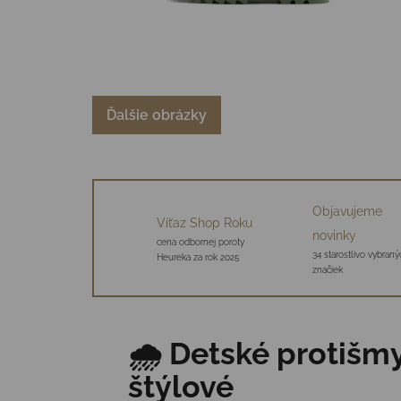
Ďalšie obrázky
Objavujeme
Víťaz Shop Roku
novinky
cena odbornej poroty
34 starostlivo vybraný
Heureka za rok 2025
značiek
🌧️ Detské protiš
štýlové