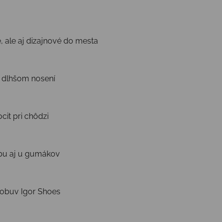
, ale aj dizajnové do mesta
i dlhšom nosení
it pri chôdzi
ybu aj u gumákov
a obuv Igor Shoes