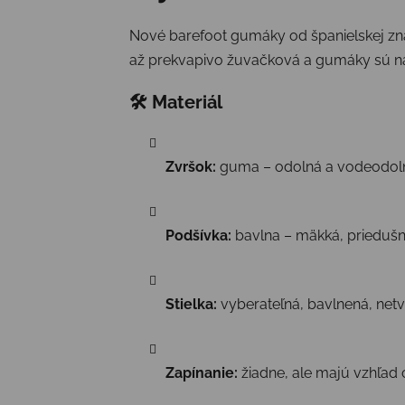
Nové barefoot gumáky od španielskej z
až prekvapivo žuvačková a gumáky sú n
🛠 Materiál
Zvršok:
guma – odolná a vodeodol
Podšívka:
bavlna – mäkká, priedušn
Stielka:
vyberateľná, bavlnená, netv
Zapínanie:
žiadne, ale majú vzhľad