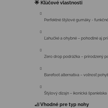
🌟 Kľúčové vlastnosti
Perfektné štýlové gumáky - funkčné
Ľahučké a ohybné – pohodlné aj pr
Zero drop podrážka – prirodzený poc
Barefoot alternatíva – voľnosť poh
Štýlový dizajn – ikonická španielsk
🦶 Vhodné pre typ nohy