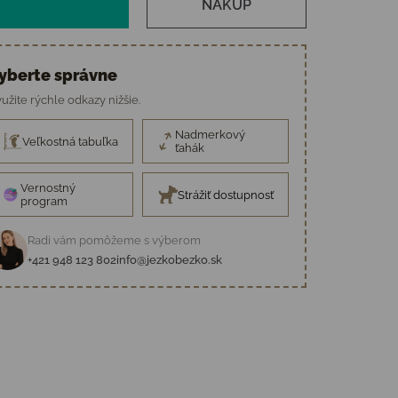
NÁKUP
yberte správne
užite rýchle odkazy nižšie.
Nadmerkový
Veľkostná tabuľka
ťahák
Vernostný
Strážiť dostupnosť
program
Radi vám pomôžeme s výberom
+421 948 123 802
info@jezkobezko.sk