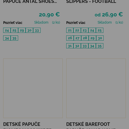
PAPUČE ANTAL SHOES
SLIPPERS - FOOTBALL
RASCAL BASIC - BLUE
20,90 €
26,90 €
od
Skladom
(2 ks)
Skladom
(1 ks)
Pozrieť viac
Pozrieť viac
24
25
29
30
33
21
22
23
24
25
34
35
26
27
28
29
30
31
32
33
34
35
DETSKÉ PAPUČE
DETSKÉ BAREFOOT