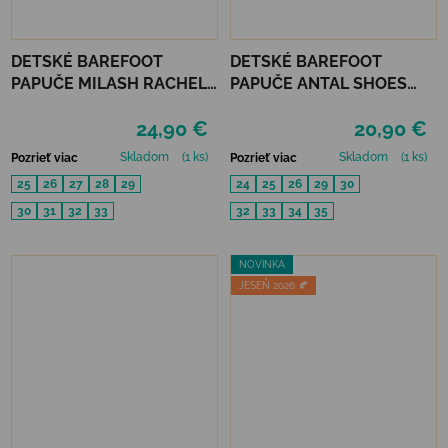
DETSKÉ BAREFOOT
DETSKÉ BAREFOOT
PAPUČE MILASH RACHEL -
PAPUČE ANTAL SHOES
MODRÉ
RASCAL BASIC - BLACK
24,90 €
20,90 €
Skladom
(1 ks)
Skladom
(1 ks)
Pozrieť viac
Pozrieť viac
25
26
27
28
29
24
25
26
29
30
30
31
32
33
32
33
34
35
NOVINKA
JESEŇ 2026 🍂