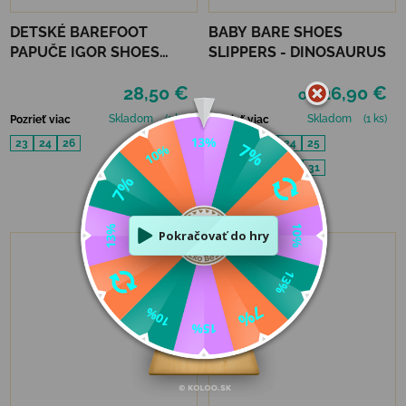
DETSKÉ BAREFOOT
BABY BARE SHOES
PAPUČE IGOR SHOES
SLIPPERS - DINOSAURUS
HOMIE - GRIS
28,50 €
26,90 €
od
Skladom
(1 ks)
Skladom
(1 ks)
Pozrieť viac
Pozrieť viac
23
24
26
21
22
23
24
25
27
28
29
30
31
32
33
34