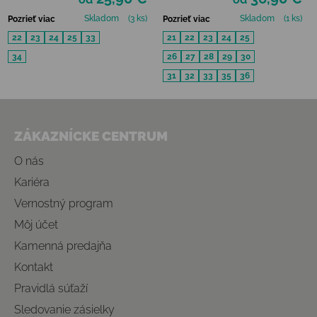
Skladom
(3 ks)
Skladom
(1 ks)
Pozrieť viac
Pozrieť viac
22
23
24
25
33
21
22
23
24
25
34
26
27
28
29
30
31
32
33
35
36
Zápätie
ZÁKAZNÍCKE CENTRUM
O nás
Kariéra
Vernostný program
Môj účet
Kamenná predajňa
Kontakt
Pravidlá súťaží
Sledovanie zásielky