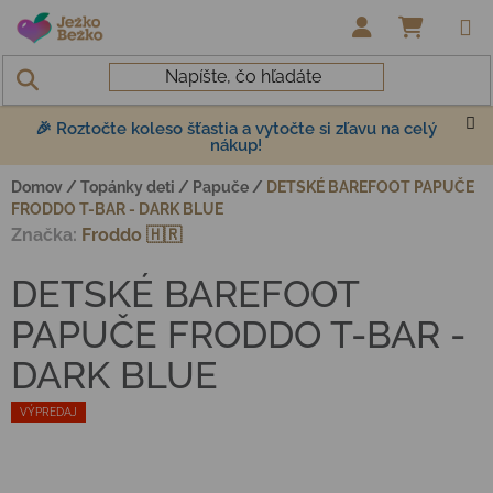
Prejsť na obsah
NÁKUP
🎉 Roztočte koleso šťastia a vytočte si zľavu na celý
nákup!
Domov
/
Topánky deti
/
Papuče
/
DETSKÉ BAREFOOT PAPUČE
FRODDO T-BAR - DARK BLUE
Značka:
Froddo 🇭🇷
DETSKÉ BAREFOOT
PAPUČE FRODDO T-BAR -
DARK BLUE
VÝPREDAJ