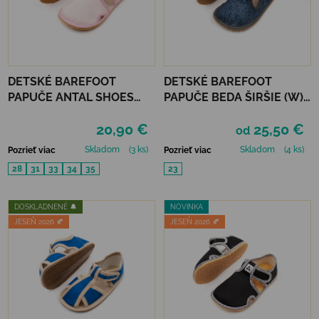
DETSKÉ BAREFOOT
DETSKÉ BAREFOOT
PAPUČE ANTAL SHOES
PAPUČE BEDA ŠIRŠIE (W)
RASCAL BASIC - PINK
PLAYFUL - GREY DENIM
20,90 €
25,50 €
od
Skladom
(3 ks)
Skladom
(4 ks)
Pozrieť viac
Pozrieť viac
28
31
33
34
35
23
DOSKLADNENÉ 🔔
NOVINKA
JESEŇ 2026 🍂
JESEŇ 2026 🍂