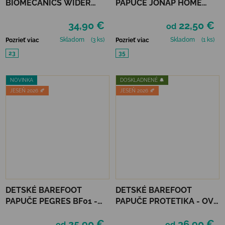
BIOMECANICS WIDER
PAPUČE JONAP HOME
HOME - AZUL MARINO
NEW - DIEVČENSKÝ SVET
34,90 €
22,50 €
od
Skladom
(3 ks)
Skladom
(1 ks)
Pozrieť viac
Pozrieť viac
23
35
NOVINKA
DOSKLADNENÉ 🔔
JESEŇ 2026 🍂
JESEŇ 2026 🍂
DETSKÉ BAREFOOT
DETSKÉ BAREFOOT
PAPUČE PEGRES BF01 -
PAPUČE PROTETIKA - OVE
POLNOC
PINK
25,90 €
36,90 €
od
od