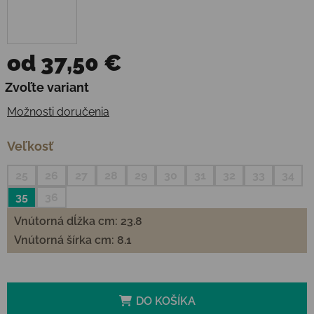
od
37,50 €
Jednotková cena:
Zvoľte variant
Možnosti doručenia
Veľkosť
25
26
27
28
29
30
31
32
33
34
35
36
Vnútorná dĺžka cm: 23.8
Vnútorná šírka cm: 8.1
DO KOŠÍKA