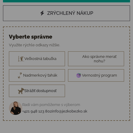
ZRÝCHLENÝ NÁKUP
Vyberte správne
Využite rýchle odkazy nižšie.
Ako správne merať
Veľkostná tabuľka
nohu?
Nadmerkový ťahák
Vernostný program
Strážiť dostupnosť
Radi vám pomôžeme s výberom
+421 948 123 802
info@jezkobezko.sk