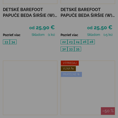
DETSKÉ BAREFOOT
DETSKÉ BAREFOOT
PAPUČE BEDA ŠIRŠIE (W)
PAPUČE BEDA ŠIRŠIE (W)
PLAYFUL BFN - STARS
BALERÍNKY - TURQUOISE
25,90 €
25,50 €
SHINE
od
od
Skladom
(1 ks)
Skladom
(>5 ks)
Pozrieť viac
Pozrieť viac
33
34
22
23
24
26
28
32
33
35
VÝPREDAJ
VLNA 🐑
PRATEĽNÉ 🌀
–50 %