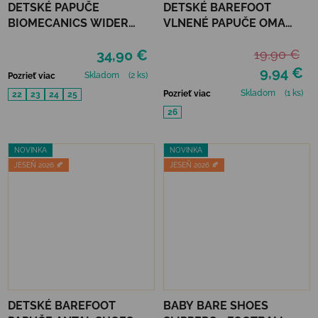
DETSKÉ PAPUČE
DETSKÉ BAREFOOT
BIOMECANICS WIDER
VLNENÉ PAPUČE OMA
HOME - OLD ROSE
KING KAKU - GREY DOTS
34,90 €
19,90 €
9,94 €
Skladom
(2 ks)
Pozrieť viac
Skladom
(1 ks)
Pozrieť viac
22
23
24
25
26
NOVINKA
NOVINKA
JESEŇ 2026 🍂
JESEŇ 2026 🍂
DETSKÉ BAREFOOT
BABY BARE SHOES