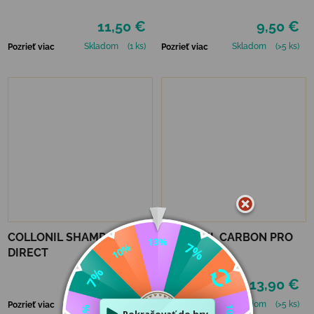
11,50 €
9,50 €
Skladom
(1 ks)
Skladom
(>5 ks)
Pozrieť viac
Pozrieť viac
COLLONIL SHAMPOO
COLLONIL CARBON PRO
DIRECT
HIGH TECH
IMPREGNAČNÝ SPREJ 400
9,90 €
13,90 €
ML
Skladom
(>5 ks)
Skladom
(>5 ks)
Pozrieť viac
Pozrieť viac