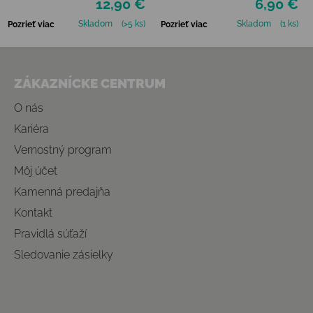
12,90 €
6,90 €
Skladom
(>5 ks)
Skladom
(1 ks)
Pozrieť viac
Pozrieť viac
Zápätie
ZÁKAZNÍCKE CENTRUM
O nás
Kariéra
Vernostný program
Môj účet
Kamenná predajňa
Kontakt
Pravidlá súťaží
Sledovanie zásielky