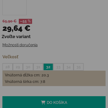
65,90 €
–55 %
29,64 €
Jednotková cena:
Zvoľte variant
Možnosti doručenia
Veľkosť
28
29
30
31
32
33
34
35
Vnútorná dĺžka cm: 20.3
Vnútorná šírka cm: 7.8
DO KOŠÍKA