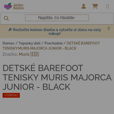
Prejsť na obsah
NÁKUP
🎉 Roztočte koleso šťastia a vytočte si zľavu na celý
nákup!
Domov
/
Topánky deti
/
Prechodné
/
DETSKÉ BAREFOOT
TENISKY MURIS MAJORCA JUNIOR - BLACK
Značka:
Muris 🇪🇸
DETSKÉ BAREFOOT
TENISKY MURIS MAJORCA
JUNIOR - BLACK
VÝPREDAJ