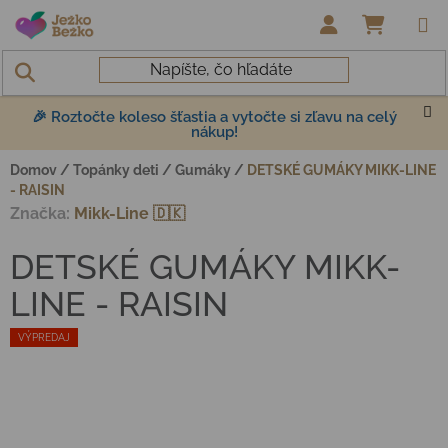
Prejsť na obsah
NÁKUP
🎉 Roztočte koleso šťastia a vytočte si zľavu na celý
nákup!
Domov
/
Topánky deti
/
Gumáky
/
DETSKÉ GUMÁKY MIKK-LINE
- RAISIN
Značka:
Mikk-Line 🇩🇰
DETSKÉ GUMÁKY MIKK-
LINE - RAISIN
VÝPREDAJ