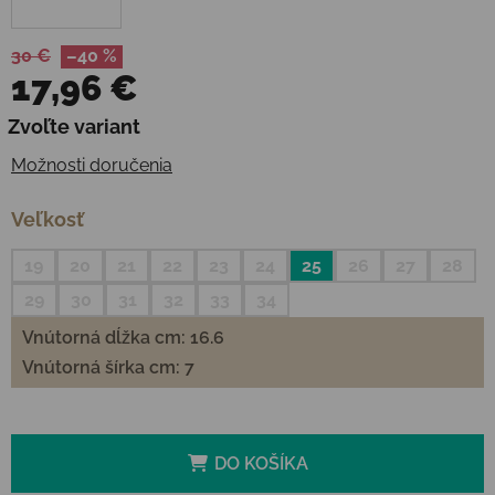
30 €
–40 %
17,96 €
Jednotková cena:
Zvoľte variant
Možnosti doručenia
Veľkosť
19
20
21
22
23
24
25
26
27
28
29
30
31
32
33
34
Vnútorná dĺžka cm: 16.6
Vnútorná šírka cm: 7
DO KOŠÍKA