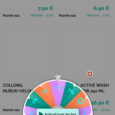
MAHAGÓN 75 ml
7,90 €
6,90 €
Skladom
(5 ks)
Skladom
(1 ks)
Pozrieť viac
Pozrieť viac
COLLONIL
COLLONIL ACTIVE WASH
NUBUK+VELOURS
IN PROTECTOR 250 ML
STREDNE HNEDÝ
9,50 €
16,90 €
Skladom
(4 ks)
Skladom
(>5 ks)
Pozrieť viac
Pozrieť viac