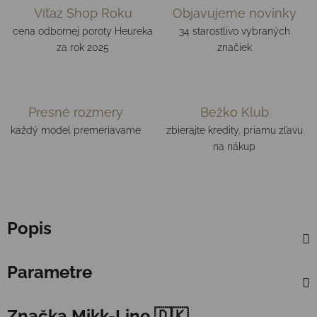
Víťaz Shop Roku
Objavujeme novinky
cena odbornej poroty Heureka
34 starostlivo vybraných
za rok 2025
značiek
Presné rozmery
Bežko Klub
každý model premeriavame
zbierajte kredity, priamu zľavu
na nákup
Popis
Parametre
Značka
Mikk-Line 🇩🇰