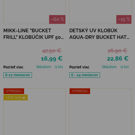
–60 %
–15 %
MIKK-LINE "BUCKET
DETSKÝ UV KLOBÚK
FRILL" KLOBÚČIK UPF 50+
AQUA-DRY BUCKET HAT
- NOUGAT
JAN&JUL - LAVENDER
42,50 €
26,90 €
16,99 €
22,86 €
Skladom
(1 ks)
Skladom
(2 ks)
Pozrieť viac
Pozrieť viac
6-12 mesiacov
6 - 24 mesiacov
VÝPREDAJ
VÝPREDAJ
LETO 2026 🌊