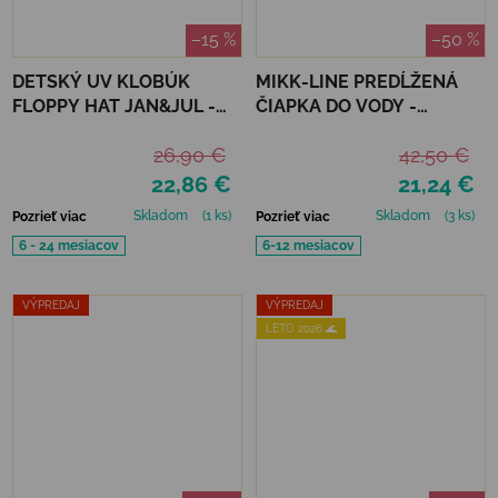
–15 %
–50 %
DETSKÝ UV KLOBÚK
MIKK-LINE PREDĹŽENÁ
FLOPPY HAT JAN&JUL -
ČIAPKA DO VODY -
SAND
NOUGAT
26,90 €
42,50 €
22,86 €
21,24 €
Skladom
(1 ks)
Skladom
(3 ks)
Pozrieť viac
Pozrieť viac
6 - 24 mesiacov
6-12 mesiacov
VÝPREDAJ
VÝPREDAJ
LETO 2026 🌊