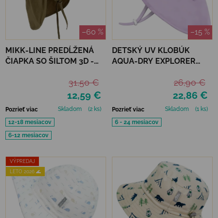
–60 %
–15 %
MIKK-LINE PREDĹŽENÁ
DETSKÝ UV KLOBÚK
ČIAPKA SO ŠILTOM 3D -
AQUA-DRY EXPLORER
DRIED HERB
HAT JAN&JUL - LAVENDER
31,50 €
26,90 €
12,59 €
22,86 €
Skladom
(2 ks)
Skladom
(1 ks)
Pozrieť viac
Pozrieť viac
12-18 mesiacov
6 - 24 mesiacov
6-12 mesiacov
VÝPREDAJ
LETO 2026 🌊