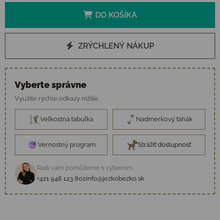
DO KOŠÍKA
ZRÝCHLENÝ NÁKUP
Vyberte správne
Využite rýchle odkazy nižšie.
Veľkostná tabuľka
Nadmerkový ťahák
Vernostný program
Strážiť dostupnosť
Radi vám pomôžeme s výberom
+421 948 123 802
info@jezkobezko.sk