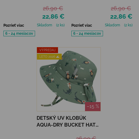
JAN&JUL - BRIGHT
JAN&JUL - LAVENDER
26,90 €
26,90 €
ORANGE
22,86 €
22,86 €
Skladom
(2 ks)
Skladom
(2 ks)
Pozrieť viac
Pozrieť viac
6 - 24 mesiacov
6 - 24 mesiacov
VÝPREDAJ
LETO 2026 🌊
–15 %
DETSKÝ UV KLOBÚK
AQUA-DRY BUCKET HAT
JAN&JUL - OTTER
26,90 €