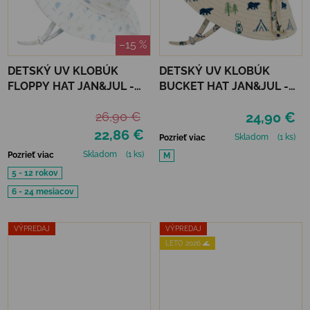
–15 %
DETSKÝ UV KLOBÚK
DETSKÝ UV KLOBÚK
FLOPPY HAT JAN&JUL -
BUCKET HAT JAN&JUL -
WHALE TALES
BEAR CAMP
26,90 €
24,90 €
22,86 €
Skladom
(1 ks)
Pozrieť viac
Skladom
(1 ks)
Pozrieť viac
M
5 - 12 rokov
6 - 24 mesiacov
VÝPREDAJ
VÝPREDAJ
LETO 2026 🌊