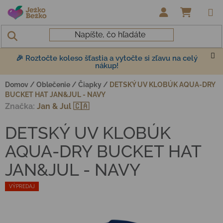
Prejsť na obsah
NÁKUP
🎉 Roztočte koleso šťastia a vytočte si zľavu na celý
nákup!
Domov
/
Oblečenie
/
Čiapky
/
DETSKÝ UV KLOBÚK AQUA-DRY
BUCKET HAT JAN&JUL - NAVY
Značka:
Jan & Jul 🇨🇦
DETSKÝ UV KLOBÚK
AQUA-DRY BUCKET HAT
JAN&JUL - NAVY
VÝPREDAJ