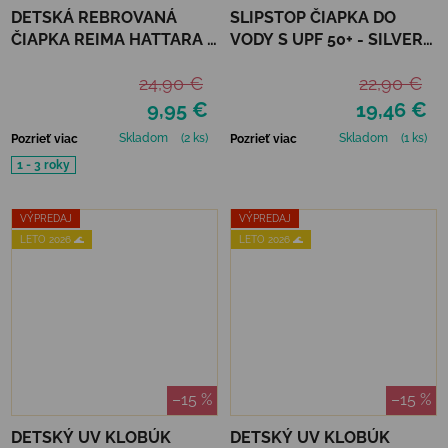
DETSKÁ REBROVANÁ
SLIPSTOP ČIAPKA DO
ČIAPKA REIMA HATTARA -
VODY S UPF 50+ - SILVER
CINNAMON BROWN
FLAKES
24,90 €
22,90 €
9,95 €
19,46 €
Skladom
(2 ks)
Skladom
(1 ks)
Pozrieť viac
Pozrieť viac
1 - 3 roky
VÝPREDAJ
VÝPREDAJ
LETO 2026 🌊
LETO 2026 🌊
–15 %
–15 %
DETSKÝ UV KLOBÚK
DETSKÝ UV KLOBÚK