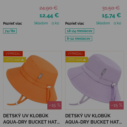
TWILIGHT MAUVE - UPF
24,90 €
31,50 €
50+
12,44 €
15,74 €
Skladom
(1 ks)
Skladom
(1 ks)
Pozrieť viac
Pozrieť viac
74/80
18-24 mesiacov
6-12 mesiacov
VÝPREDAJ
VÝPREDAJ
LETO 2026 🌊
LETO 2026 🌊
–15 %
–15 %
DETSKÝ UV KLOBÚK
DETSKÝ UV KLOBÚK
AQUA-DRY BUCKET HAT
AQUA-DRY BUCKET HAT