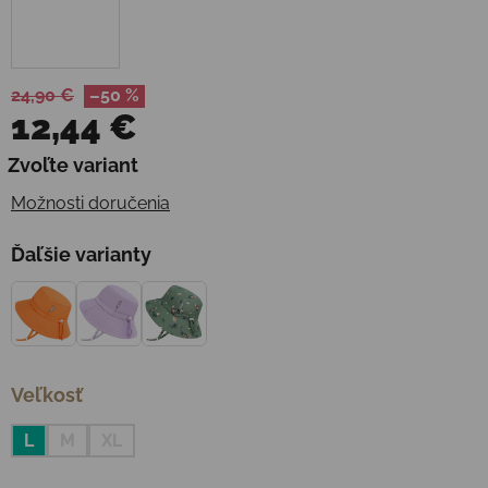
24,90 €
–50 %
12,44 €
Jednotková cena:
Zvoľte variant
Možnosti doručenia
Ďaľšie varianty
Veľkosť
L
M
XL