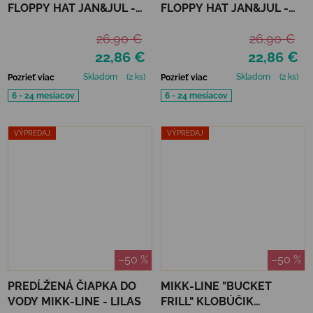
FLOPPY HAT JAN&JUL -
FLOPPY HAT JAN&JUL -
YELLOW FLOWER
JUNIPER GREEN
26,90 €
26,90 €
22,86 €
22,86 €
Skladom
(2 ks)
Skladom
(2 ks)
Pozrieť viac
Pozrieť viac
6 - 24 mesiacov
6 - 24 mesiacov
VÝPREDAJ
VÝPREDAJ
–50 %
–50 %
PREDĹŽENÁ ČIAPKA DO
MIKK-LINE "BUCKET
VODY MIKK-LINE - LILAS
FRILL" KLOBÚČIK