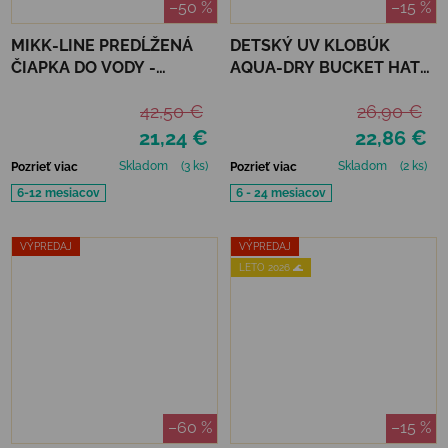
–50 %
–15 %
MIKK-LINE PREDĹŽENÁ
DETSKÝ UV KLOBÚK
ČIAPKA DO VODY -
AQUA-DRY BUCKET HAT
METAL-SHARK
JAN&JUL - BRIGHT
42,50 €
26,90 €
ORANGE
21,24 €
22,86 €
Skladom
(3 ks)
Skladom
(2 ks)
Pozrieť viac
Pozrieť viac
6-12 mesiacov
6 - 24 mesiacov
VÝPREDAJ
VÝPREDAJ
LETO 2026 🌊
–60 %
–15 %