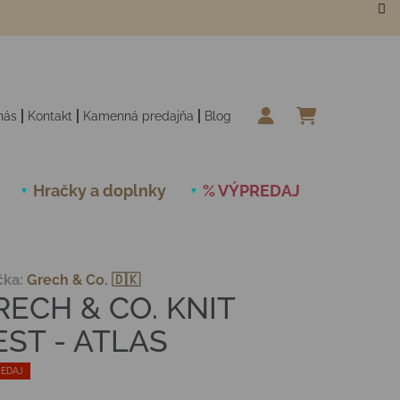
nás
Kontakt
Kamenná predajňa
Blog
NÁKUPN
Hračky a doplnky
% VÝPREDAJ
Novinky
čka:
Grech & Co. 🇩🇰
RECH & CO. KNIT
EST - ATLAS
EDAJ