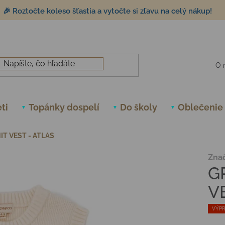
🎉 Roztočte koleso šťastia a vytočte si zľavu na celý nákup!
O 
ti
Topánky dospelí
Do školy
Oblečenie
IT VEST - ATLAS
Zna
G
V
VÝPR