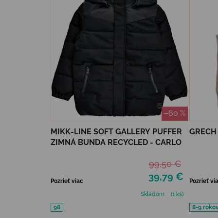
–60 %
MIKK-LINE SOFT GALLERY PUFFER
GRECH 
ZIMNÁ BUNDA RECYCLED - CARLO
99,50 €
39,79 €
Pozrieť viac
Pozrieť vi
Skladom
(1 ks)
98
8-9 roko