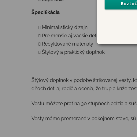
Špecifikácia
Minimalistický dizajn
Pre menšie aj väčšie deti
Recyklované materiály
Štýlový a praktický doplnok
Štýlový doplnok v podobe štrikovanej vesty, ktor
dňoch deti aj rodičia ocenia, že trup a kríže zo
Vestu môžete prať na 30 stupňoch celzia a sušt
Vesty máme premerané v pokojnom stave, sú al