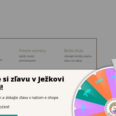
Presné rozmery
Bežko Klub
každý model
zbierajte kredity, priamu
ch
premeriavame
zľavu na nákup
 organická bavlna, 4 % nylon