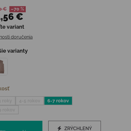
0 €
–70 %
,56 €
te variant
otková cena:
osti doručenia
šie varianty
kosť
3 roky
4-5 rokov
6-7 rokov
9 rokov
ZRÝCHLENÝ