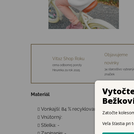
Objavujeme
Víťaz Shop Roku
novinky
cena odbornej poroty
34 starostlivo vybraný
Heureka za rok 2025
značiek
Materiál
Vonkajší: 84 % recyklovaný polyester, 12 %
Vnútorný:
Stielka: -
Zapínanie: -