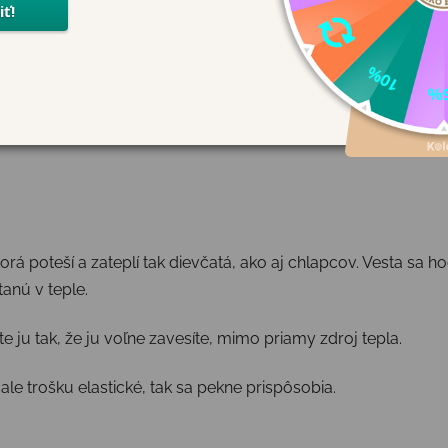
á poteší a zateplí tak dievčatá, ako aj chlapcov. Vesta sa hod
stanú v teple.
e ju tak, že ju voľne zavesíte, mimo priamy zdroj tepla.
e trošku elastické, tak sa pekne prispôsobia.