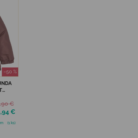
–50 %
UNDA
,90 €
,94 €
om
(1 ks)