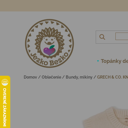
Prejsť na obsah
Topánky de
Domov
/
Oblečenie
/
Bundy, mikiny
/
GRECH & CO. KN