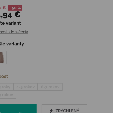
0 €
–50 %
,94 €
te variant
otková cena:
osti doručenia
šie varianty
kosť
3 roky
4-5 rokov
6-7 rokov
9 rokov
ZRÝCHLENÝ