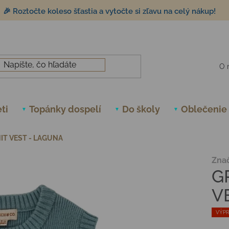
🎉 Roztočte koleso šťastia a vytočte si zľavu na celý nákup!
O 
ti
Topánky dospelí
Do školy
Oblečenie
IT VEST - LAGUNA
Zna
G
V
VÝPR