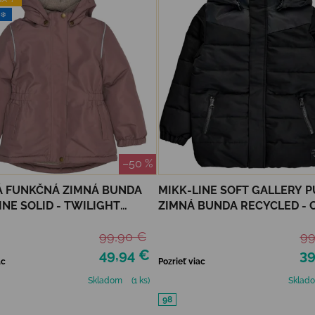
❄️
–50 %
Á FUNKČNÁ ZIMNÁ BUNDA
MIKK-LINE SOFT GALLERY 
OLID - TWILIGHT
ZIMNÁ BUNDA RECYCLED - 
99,90 €
99
49,94 €
39
ac
Pozrieť viac
Skladom
(1 ks)
Sklad
98