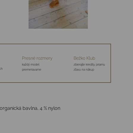
Presné rozmery
Bežko Klub
každý model
zbierajte kredity, priamu
ch
premeriavame
zľavu na nákup
 organická bavlna, 4 % nylon