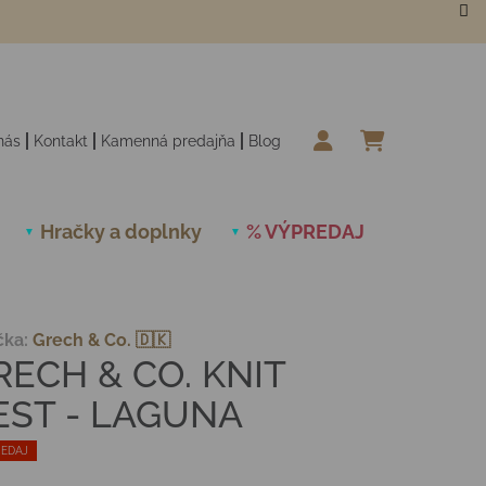
nás
Kontakt
Kamenná predajňa
Blog
NÁKUPN
Hračky a doplnky
% VÝPREDAJ
Novinky
čka:
Grech & Co. 🇩🇰
RECH & CO. KNIT
EST - LAGUNA
EDAJ