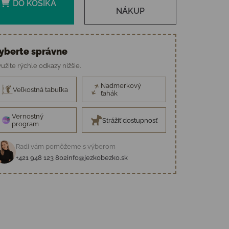
DO KOŠÍKA
NÁKUP
yberte správne
užite rýchle odkazy nižšie.
Nadmerkový
Veľkostná tabuľka
ťahák
Vernostný
Strážiť dostupnosť
program
Radi vám pomôžeme s výberom
+421 948 123 802
info@jezkobezko.sk