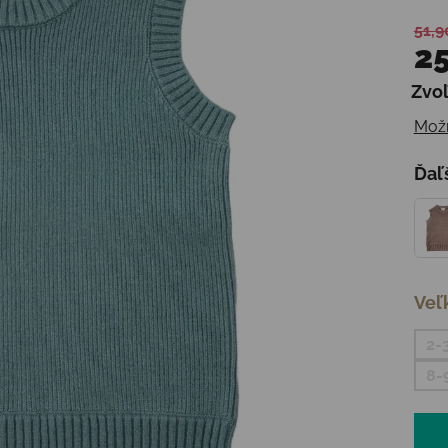
51,9
25
Zvoľ
Jedn
Možn
Ďaľ
Veľ
2-
8-