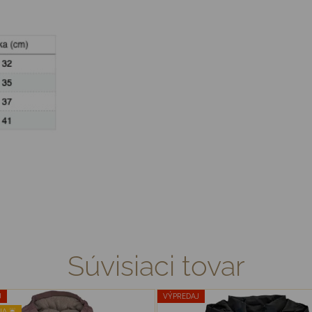
Súvisiaci tovar
J
VÝPREDAJ
A ☔️