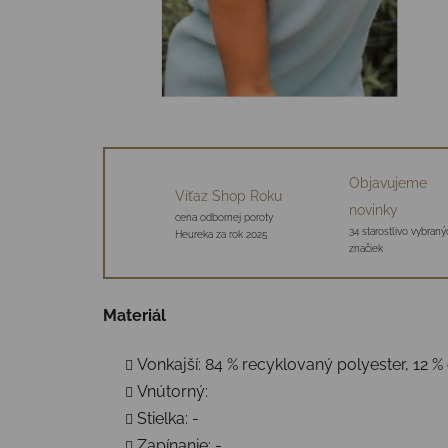
Objavujeme
Víťaz Shop Roku
novinky
cena odbornej poroty
34 starostlivo vybraný
Heureka za rok 2025
značiek
Materiál
Vonkajší: 84 % recyklovaný polyester, 12 %
Vnútorný:
Stielka: -
Zapínanie: -