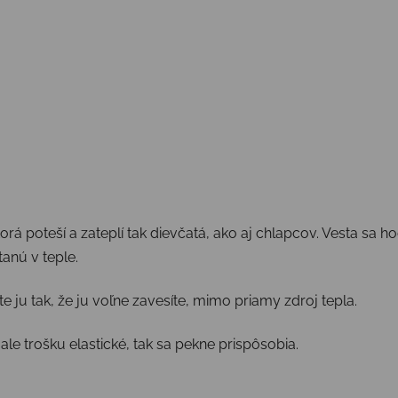
á poteší a zateplí tak dievčatá, ako aj chlapcov. Vesta sa hod
stanú v teple.
e ju tak, že ju voľne zavesíte, mimo priamy zdroj tepla.
e trošku elastické, tak sa pekne prispôsobia.