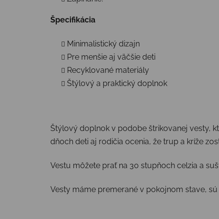
Špecifikácia
Minimalistický dizajn
Pre menšie aj väčšie deti
Recyklované materiály
Štýlový a praktický doplnok
Štýlový doplnok v podobe štrikovanej vesty, ktor
dňoch deti aj rodičia ocenia, že trup a kríže zo
Vestu môžete prať na 30 stupňoch celzia a sušt
Vesty máme premerané v pokojnom stave, sú al