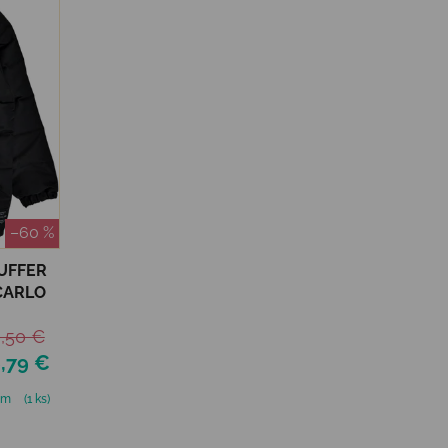
–60 %
PUFFER
CARLO
,50 €
,79 €
om
(1 ks)