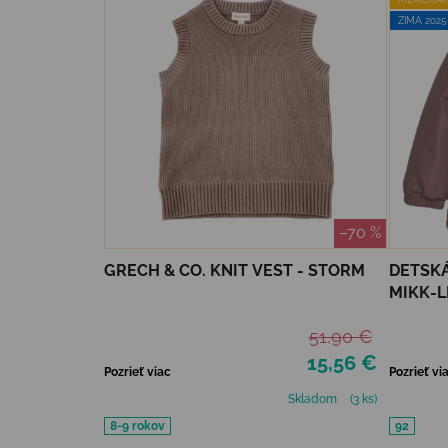
ZIMA 2025 
–70 %
GRECH & CO. KNIT VEST - STORM
DETSK
MIKK-LINE S
MAUVE
51,90 €
15,56 €
Pozrieť viac
Pozrieť vi
Skladom
(3 ks)
8-9 rokov
92