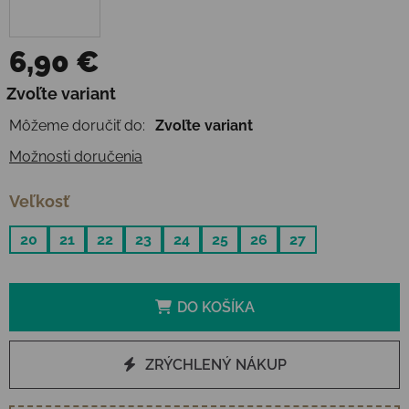
6,90 €
Jednotková cena:
Zvoľte variant
Môžeme doručiť do:
Zvoľte variant
Možnosti doručenia
Veľkosť
20
21
22
23
24
25
26
27
DO KOŠÍKA
ZRÝCHLENÝ NÁKUP