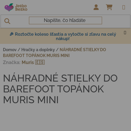
Prejsť na obsah
NÁKUP
🎉 Roztočte koleso šťastia a vytočte si zľavu na celý
nákup!
Domov
/
Hračky a doplnky
/
NÁHRADNÉ STIELKY DO
BAREFOOT TOPÁNOK MURIS MINI
Značka:
Muris 🇪🇸
NÁHRADNÉ STIELKY DO
BAREFOOT TOPÁNOK
MURIS MINI