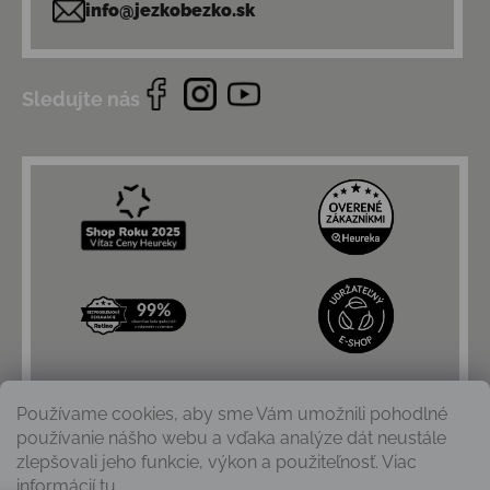
info@jezkobezko.sk
Sledujte nás
Používame cookies, aby sme Vám umožnili pohodlné
používanie nášho webu a vďaka analýze dát neustále
zlepšovali jeho funkcie, výkon a použiteľnosť. Viac
informácií
tu
.