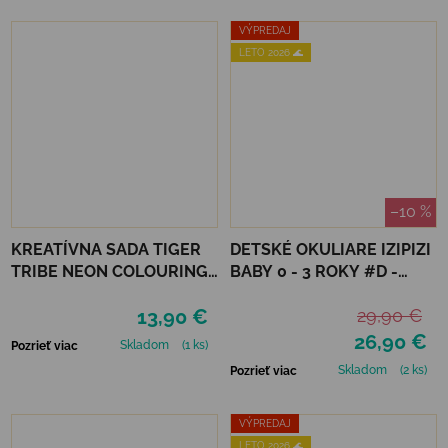
VÝPREDAJ
LETO 2026 🌊
–10 %
KREATÍVNA SADA TIGER
DETSKÉ OKULIARE IZIPIZI
TRIBE NEON COLOURING
BABY 0 - 3 ROKY #D -
SET - GLOW FRIENDS
TORTOISE
13,90 €
29,90 €
26,90 €
Skladom
(1 ks)
Pozrieť viac
Skladom
(2 ks)
Pozrieť viac
VÝPREDAJ
LETO 2026 🌊