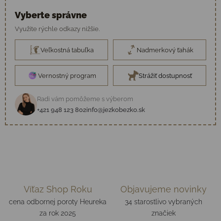
Vyberte správne
Využite rýchle odkazy nižšie.
Veľkostná tabuľka
Nadmerkový ťahák
Vernostný program
Strážiť dostupnosť
Radi vám pomôžeme s výberom
+421 948 123 802
info@jezkobezko.sk
Víťaz Shop Roku
Objavujeme novinky
cena odbornej poroty Heureka
34 starostlivo vybraných
za rok 2025
značiek