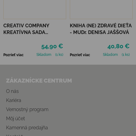
CREATIV COMPANY
KNIHA (NE) ZDRAVÉ DIEŤA
KREATÍVNA SADA
- MUDr. DENISA JAŠŠOVÁ
STARTER CRAFT KIT
54,90 €
40,80 €
RESIN CASTING CANDLE
HOLDERS
Skladom
(1 ks)
Skladom
(1 ks)
Pozrieť viac
Pozrieť viac
Zápätie
ZÁKAZNÍCKE CENTRUM
O nás
Kariéra
Vernostný program
Môj účet
Kamenná predajňa