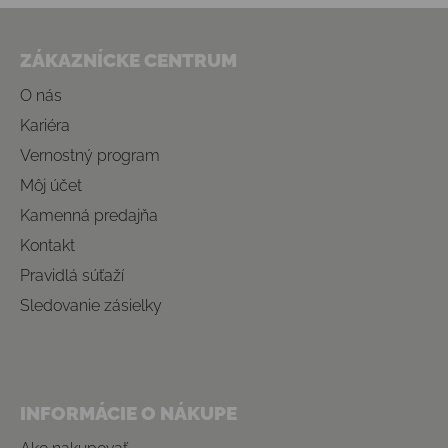
Zápätie
ZÁKAZNÍCKE CENTRUM
O nás
Kariéra
Vernostný program
Môj účet
Kamenná predajňa
Kontakt
Pravidlá súťaží
Sledovanie zásielky
INFORMÁCIE O NÁKUPE