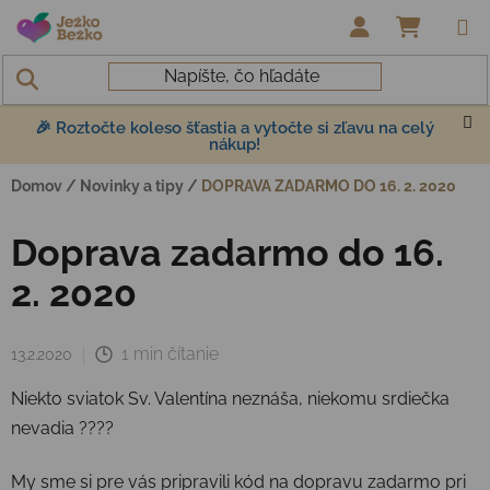
Prejsť na obsah
NÁKUP
🎉 Roztočte koleso šťastia a vytočte si zľavu na celý
nákup!
Domov
/
Novinky a tipy
/
DOPRAVA ZADARMO DO 16. 2. 2020
Doprava zadarmo do 16.
2. 2020
1 min čítanie
13.2.2020
Niekto sviatok Sv. Valentína neznáša, niekomu srdiečka
nevadia ????
My sme si pre vás pripravili kód na dopravu zadarmo pri