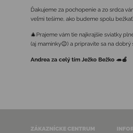
Ďakujeme za pochopenie a zo srdca vám
veľmi tešíme, ako budeme spolu bežkať 
🎄Prajeme vám tie najkrajšie sviatky pln
(aj maminky😉) a pripravíte sa na dobrý
Andrea za celý tím Ježko Bežko 🦔🍎
Zápätie
ZÁKAZNÍCKE CENTRUM
INFO