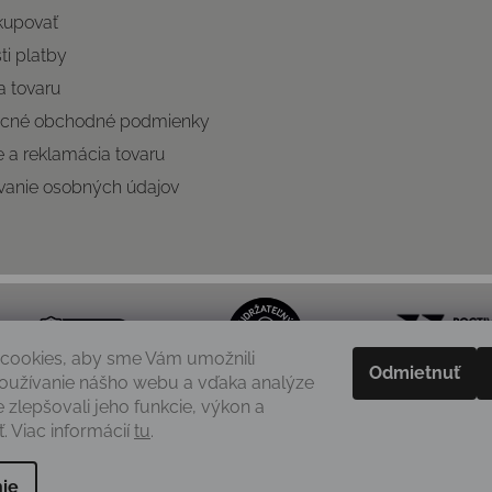
kupovať
i platby
 tovaru
cné obchodné podmienky
e a reklamácia tovaru
vanie osobných údajov
cookies, aby sme Vám umožnili
Odmietnuť
oužívanie nášho webu a vďaka analýze
e zlepšovali jeho funkcie, výkon a
. Viac informácií
tu
.
ie