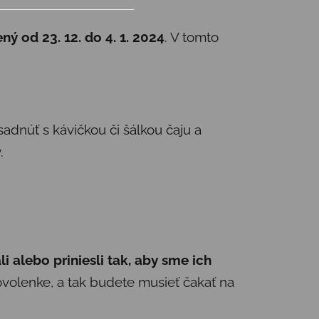
 od 23. 12. do 4. 1. 2024
. V tomto
adnúť s kávičkou či šálkou čaju a
.
li alebo priniesli tak, aby sme ich
olenke, a tak budete musieť čakať na