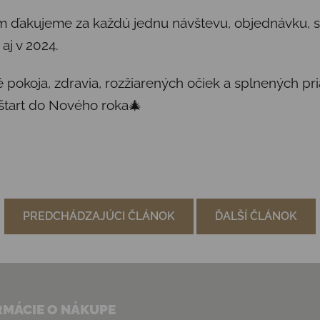
 ďakujeme za každú jednu návštevu, objednávku, spr
aj v 2024.
é pokoja, zdravia, rozžiarených očiek a splnených pr
 štart do Nového roka🎄
PREDCHÁDZAJÚCI ČLÁNOK
ĎALŠÍ ČLÁNOK
RMÁCIE O NÁKUPE