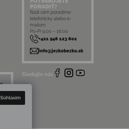
POTREBUJETE
PORADIŤ?
Radi vám poradíme
telefonicky alebo e-
mailom
Po-Pi 9:00 – 16:00
+421 948 123 802
info@jezkobezko.sk
Sledujte nás
Súhlasím