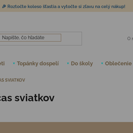
🎉 Roztočte koleso šťastia a vytočte si zľavu na celý nákup!
O 
ti
Topánky dospelí
Do školy
Oblečenie
AS SVIATKOV
as sviatkov