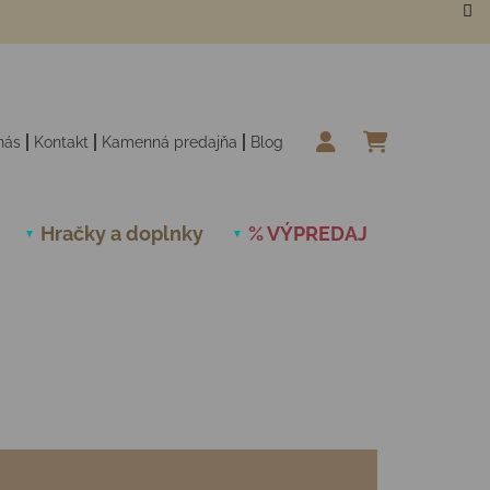
nás
Kontakt
Kamenná predajňa
Blog
NÁKUPN
Hračky a doplnky
% VÝPREDAJ
Novinky