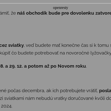
ámiť, že
náš obchodík bude pre dovolenku zatvorený
cez sviatky
, veď budete mať konečne čas si k tomu s
úpiť čo budete potrebovať na novoročné lyžovačky
28. a 29. 12. a potom až po Novom roku
.
ené počas decembra, ak ich potrebujete vrátiť,
posla
 sviatkami nám nebudú vratky doručované kvôli dov
. 2024.