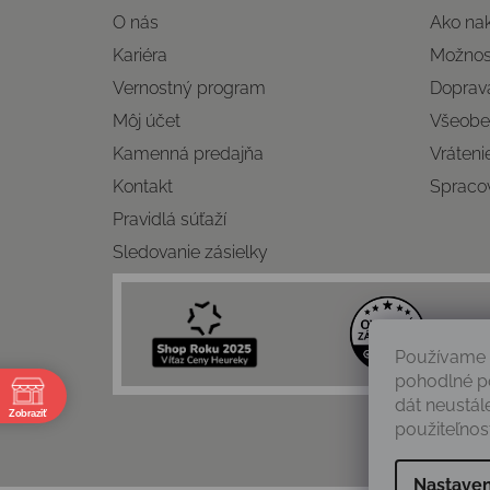
O nás
Ako na
Kariéra
Možnost
Vernostný program
Doprava
Môj účet
Všeobe
Kamenná predajňa
Vráteni
Kontakt
Spraco
Pravidlá súťaží
Sledovanie zásielky
Používame 
pohodlné p
e
dát neustál
Zobraziť
použiteľnosť
Nastaven