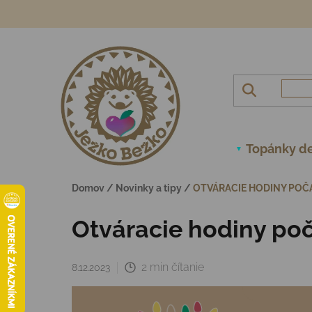
Prejsť na obsah
Topánky de
Domov
/
Novinky a tipy
/
OTVÁRACIE HODINY POČ
Otváracie hodiny poč
2 min čítanie
8.12.2023