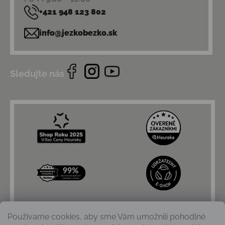
+421 948 123 802
info@jezkobezko.sk
Sledujte nás
Používame cookies, aby sme Vám umožnili pohodlné