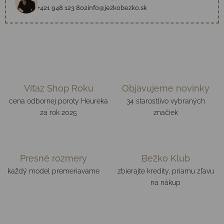
+421 948 123 802
info@jezkobezko.sk
Víťaz Shop Roku
Objavujeme novinky
cena odbornej poroty Heureka
34 starostlivo vybraných
za rok 2025
značiek
Presné rozmery
Bežko Klub
každý model premeriavame
zbierajte kredity, priamu zľavu
na nákup