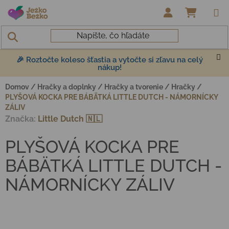
Prejsť na obsah
NÁKUP
🎉 Roztočte koleso šťastia a vytočte si zľavu na celý
nákup!
Domov
/
Hračky a doplnky
/
Hračky a tvorenie
/
Hračky
/
PLYŠOVÁ KOCKA PRE BÁBÄTKÁ LITTLE DUTCH - NÁMORNÍCKY
ZÁLIV
Značka:
Little Dutch 🇳🇱
PLYŠOVÁ KOCKA PRE
BÁBÄTKÁ LITTLE DUTCH -
NÁMORNÍCKY ZÁLIV