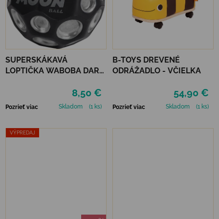
SUPERSKÁKAVÁ
B-TOYS DREVENÉ
LOPTIČKA WABOBA DARK
ODRÁŽADLO - VČIELKA
SIDE OF THE MOON -
8,50 €
54,90 €
SILVER
Skladom
(1 ks)
Skladom
(1 ks)
Pozrieť viac
Pozrieť viac
VÝPREDAJ