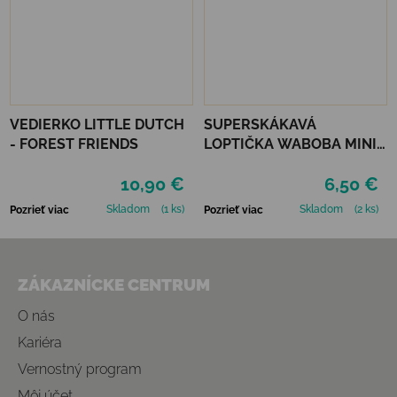
VEDIERKO LITTLE DUTCH
SUPERSKÁKAVÁ
- FOREST FRIENDS
LOPTIČKA WABOBA MINI
MOON BALL - RED
10,90 €
6,50 €
Skladom
(1 ks)
Skladom
(2 ks)
Pozrieť viac
Pozrieť viac
Zápätie
ZÁKAZNÍCKE CENTRUM
O nás
Kariéra
Vernostný program
Môj účet