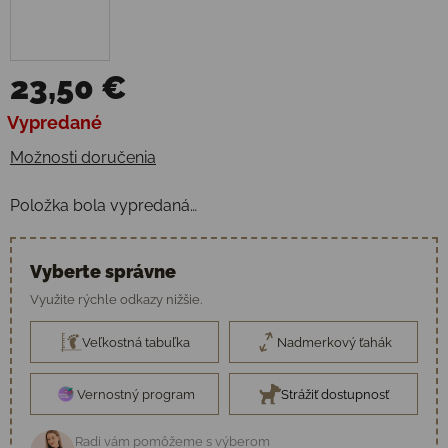
23,50 €
Jednotková cena:
Vypredané
Možnosti doručenia
Položka bola vypredaná…
Vyberte správne
Využite rýchle odkazy nižšie.
Veľkostná tabuľka
Nadmerkový ťahák
Vernostný program
Strážiť dostupnosť
Radi vám pomôžeme s výberom