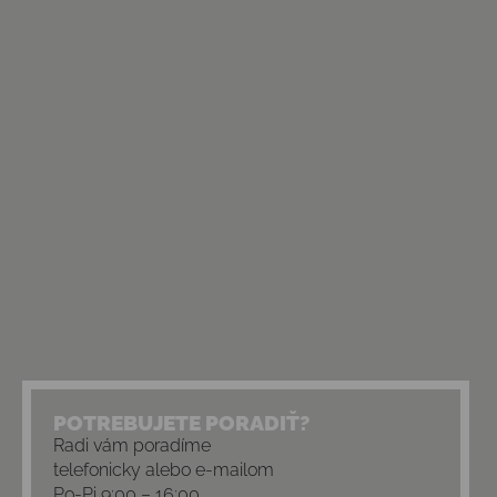
POTREBUJETE PORADIŤ?
Radi vám poradíme
telefonicky alebo e-mailom
Po-Pi 9:00 – 16:00