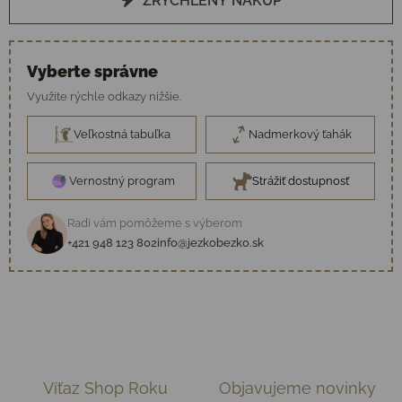
ZRÝCHLENÝ NÁKUP
Vyberte správne
Využite rýchle odkazy nižšie.
Veľkostná tabuľka
Nadmerkový ťahák
Vernostný program
Strážiť dostupnosť
Radi vám pomôžeme s výberom
+421 948 123 802
info@jezkobezko.sk
Víťaz Shop Roku
Objavujeme novinky