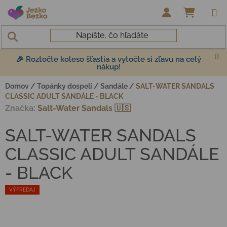
Prejsť na obsah
NÁKUP
🎉 Roztočte koleso šťastia a vytočte si zľavu na celý
nákup!
Domov
/
Topánky dospelí
/
Sandále
/
SALT-WATER SANDALS
CLASSIC ADULT SANDÁLE - BLACK
Značka:
Salt-Water Sandals 🇺🇸
SALT-WATER SANDALS
CLASSIC ADULT SANDÁLE
- BLACK
VÝPREDAJ