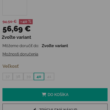
94,50 €
–40 %
56,69 €
Jednotková cena:
Zvoľte variant
Môžeme doručiť do:
Zvoľte variant
Možnosti doručenia
Veľkosť
37
38
39
40
41
DO KOŠÍKA