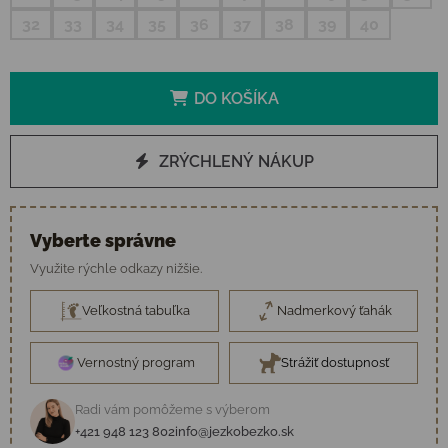
32
33
34
35
36
37
38
39
40
DO KOŠÍKA
ZRÝCHLENÝ NÁKUP
Vyberte správne
Využite rýchle odkazy nižšie.
Veľkostná tabuľka
Nadmerkový ťahák
Vernostný program
Strážiť dostupnosť
Radi vám pomôžeme s výberom
+421 948 123 802
info@jezkobezko.sk