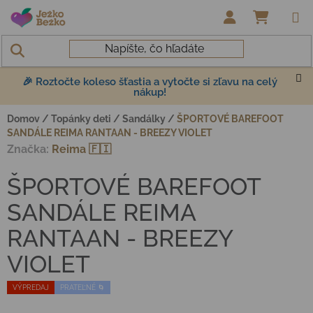
Prejsť na obsah
NÁKUP
🎉 Roztočte koleso šťastia a vytočte si zľavu na celý
nákup!
Domov
/
Topánky deti
/
Sandálky
/
ŠPORTOVÉ BAREFOOT
SANDÁLE REIMA RANTAAN - BREEZY VIOLET
Značka:
Reima 🇫🇮
ŠPORTOVÉ BAREFOOT
SANDÁLE REIMA
RANTAAN - BREEZY
VIOLET
VÝPREDAJ
PRATEĽNÉ 🌀