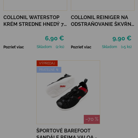
COLLONIL WATERSTOP
COLLONIL REINIGER NA
KRÉM STREDNE HNEDÝ 75
ODSTRAŇOVANIE ŠKVŔN
ml
200 ML
6,90 €
9,90 €
Skladom
(2 ks)
Skladom
(>5 ks)
Pozrieť viac
Pozrieť viac
VÝPREDAJ
PRATEĽNÉ 🌀
–70 %
ŠPORTOVÉ BAREFOOT
SANDÁLE REIMA VALOA -