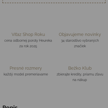
Víťaz Shop Roku
Objavujeme novinky
cena odbornej poroty Heureka
34 starostlivo vybraných
za rok 2025
značiek
Presné rozmery
Bežko Klub
každý model premeriavame
zbierajte kredity, priamu zľavu
na nákup
Popis