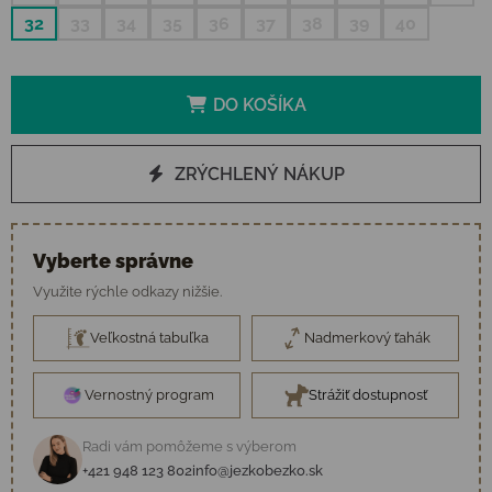
32
33
34
35
36
37
38
39
40
DO KOŠÍKA
ZRÝCHLENÝ NÁKUP
Vyberte správne
Využite rýchle odkazy nižšie.
Veľkostná tabuľka
Nadmerkový ťahák
Vernostný program
Strážiť dostupnosť
Radi vám pomôžeme s výberom
+421 948 123 802
info@jezkobezko.sk