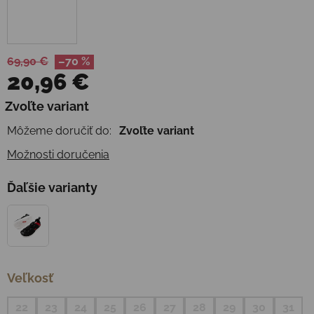
69,90 €
–70 %
20,96 €
Jednotková cena:
Zvoľte variant
Môžeme doručiť do:
Zvoľte variant
Možnosti doručenia
Ďaľšie varianty
Veľkosť
22
23
24
25
26
27
28
29
30
31