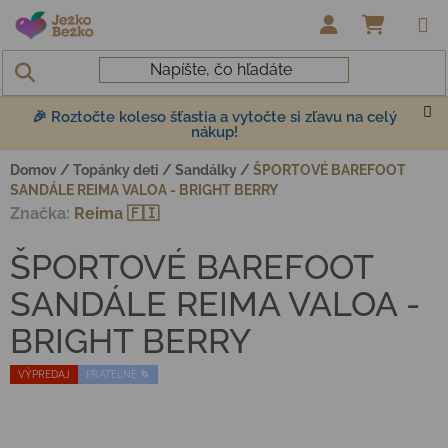
Prejsť na obsah
NÁKUP
🎉 Roztočte koleso šťastia a vytočte si zľavu na celý
nákup!
Domov
/
Topánky deti
/
Sandálky
/
ŠPORTOVÉ BAREFOOT
SANDÁLE REIMA VALOA - BRIGHT BERRY
Značka:
Reima 🇫🇮
ŠPORTOVÉ BAREFOOT
SANDÁLE REIMA VALOA -
BRIGHT BERRY
VÝPREDAJ
PRATEĽNÉ 🌀